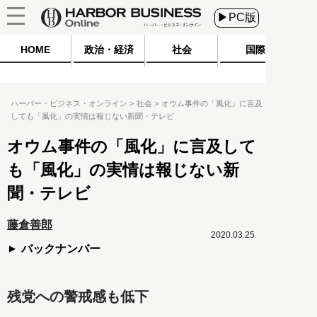
▶PC版
HOME
政治・経済
社会
国際
ハーバー・ビジネス・オンライン
社会
オウム事件の「風化」に言及
しても「風化」の実情は報じない新聞・テレビ
オウム事件の「風化」に言及して
も「風化」の実情は報じない新
聞・テレビ
藤倉善郎
2020.03.25
バックナンバー
残党への警戒感も低下