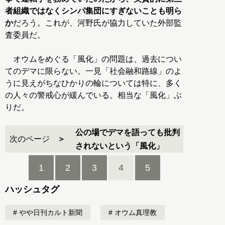
者組織ではなくシンパ集団にすぎないことも明ら
か
だろう。これが、河野氏が協力していた外部監
査委員だ。
オウムをめぐる「風化」の問題は、過去につい
てのデマに限らない。一見「社会融和路線」のよ
うに見えがちなひかりの輪については特に、多く
の人々の警戒心が緩んでいる。相当な「風化」ぶ
りだ。
公の場でデマを語っても批判
次のページ
されないという「風化」
1
2
3
4
5
ハッシュタグ
やや日刊カルト新聞
オウム真理教