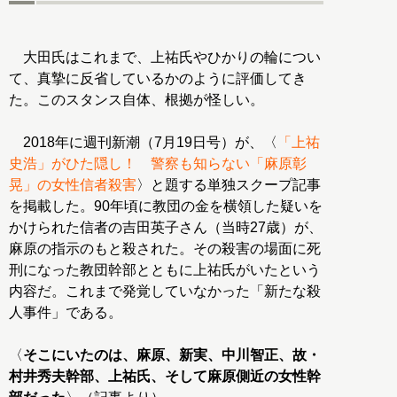
大田氏はこれまで、上祐氏やひかりの輪につい
て、真摯に反省しているかのように評価してき
た。このスタンス自体、根拠が怪しい。
2018年に週刊新潮（7月19日号）が、〈
「上祐
史浩」がひた隠し！ 警察も知らない「麻原彰
晃」の女性信者殺害
〉と題する単独スクープ記事
を掲載した。90年頃に教団の金を横領した疑いを
かけられた信者の吉田英子さん（当時27歳）が、
麻原の指示のもと殺された。その殺害の場面に死
刑になった教団幹部とともに上祐氏がいたという
内容だ。これまで発覚していなかった「新たな殺
人事件」である。
〈
そこにいたのは、麻原、新実、中川智正、故・
村井秀夫幹部、上祐氏、そして麻原側近の女性幹