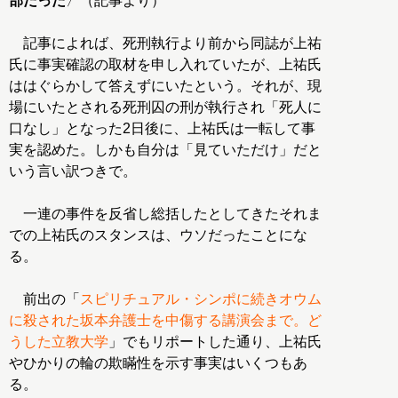
部だった
〉（記事より）
記事によれば、死刑執行より前から同誌が上祐
氏に事実確認の取材を申し入れていたが、上祐氏
ははぐらかして答えずにいたという。それが、現
場にいたとされる死刑囚の刑が執行され「死人に
口なし」となった2日後に、上祐氏は一転して事
実を認めた。しかも自分は「見ていただけ」だと
いう言い訳つきで。
一連の事件を反省し総括したとしてきたそれま
での上祐氏のスタンスは、ウソだったことにな
る。
前出の「
スピリチュアル・シンポに続きオウム
に殺された坂本弁護士を中傷する講演会まで。ど
うした立教大学
」でもリポートした通り、上祐氏
やひかりの輪の欺瞞性を示す事実はいくつもあ
る。