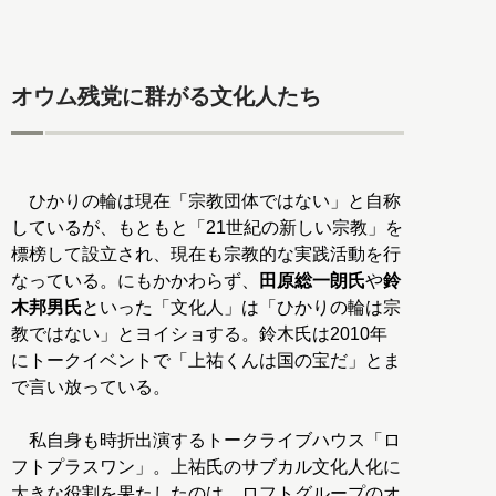
オウム残党に群がる文化人たち
ひかりの輪は現在「宗教団体ではない」と自称
しているが、もともと「21世紀の新しい宗教」を
標榜して設立され、現在も宗教的な実践活動を行
なっている。にもかかわらず、
田原総一朗氏
や
鈴
木邦男氏
といった「文化人」は「ひかりの輪は宗
教ではない」とヨイショする。鈴木氏は2010年
にトークイベントで「上祐くんは国の宝だ」とま
で言い放っている。
私自身も時折出演するトークライブハウス「ロ
フトプラスワン」。上祐氏のサブカル文化人化に
大きな役割を果たしたのは、ロフトグループのオ