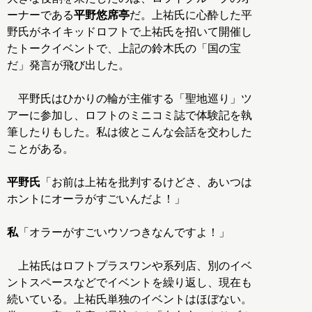
ーナーである
平野悠席亭
だ。上祐氏に心酔した平
野氏がネイキッドロフトで上祐氏を招いて開催し
たトークイベントで、上記の鈴木氏の「国の宝
だ」発言が飛び出した。
平野氏はひかりの輪が主催する「聖地巡り」ツ
アーに参加し、ロフトのミニコミ誌で体験記を執
筆したりもした。私は彼とこんな会話を交わした
ことがある。
平野氏
「お前は上祐を批判するけどさ、あいつは
ホントにオーラがすごいんだよ！」
私
「オラーがすごいウソつきなんですよ！」
上祐氏はロフトプラスワンや系列店、別のイベ
ントスペースなどでイベントを繰り返し、現在も
続いている。上祐氏単独のイベントはほぼない。