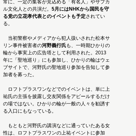
常に、一定の集客が見込める「有名人」やサブカ
ル文化人との共演だ。
5月にはNHKから国民を守
る党の立花孝代表とのイベントも予定
されてい
る。
当初警察やメディアから犯人扱いされた松本サ
リン事件被害者の
河野義行氏
も、一時期ひかりの
輪から事実上の広告塔として利用された。2013
年に「聖地巡り」にも参加し、ひかりの輪はウェ
ブサイトで、河野氏の聖地巡り参加を告知して参
加者を募った。
ロフトプラスワンなどでのイベントは、単に上
祐氏の主張を披露し交友関係をアピールするだけ
の場ではない。ひかりの輪が一般の人々を勧誘す
る入口にもなっている。
もともと河野氏の講演などに通っていたある女
性は、ロフトプラスワンの上祐イベントに参加