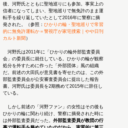
後、河野氏とともに聖地巡りにも参加。事実上の
信者になってしまい、聖地巡りで無免許のまま運
転手を繰り返していたとして2016年に警察に摘
発された。（参照：
ひかりの輪・聖地巡りで常習
的に無免許運転か＝警視庁が家宅捜索｜やや日刊
カルト新聞
）
河野氏は2011年に「ひかりの輪外部監査委員
会」の委員長に就任している。ひかりの輪が観察
処分を外すために作った「外部団体」風の組織
だ。前述の大田氏が意見書を寄せたのは、この外
部監査委員会が公安審査委員会に提出した報告
書。河野氏は委員長を2期務めて2015年に辞任し
ている。
しかし前述の「河野ファン」の女性はその後も
ひかりの輪に関わり続け、警察に摘発された時に
は外部監査委員だった。
外部監査委員が教団の行
事で運転手を務めていたのだから、実質的に第三