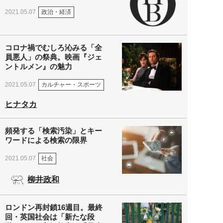
政治・経済
2021.05.07
コロナ禍でむしろ沁みる「全
員悪人」の祭典。映画『ジェ
ントルメン』の魅力
カルチャー・スポーツ
2021.05.07
ヒナタカ
頻発する「検索汚染」とキー
ワードによる検索の限界
社会
2021.05.07
柳井政和
ロンドン再封鎖16週目。最終
回・英国社会は「新たな段