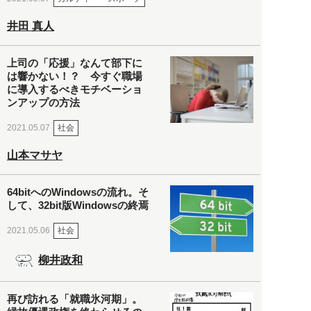
井田 真人
上司の「応援」なんて部下に
は響かない！？ 今すぐ職場
に導入するべきモチベーショ
ンアップの方法
社会
2021.05.07
山本マサヤ
64bitへのWindowsの流れ。そ
して、32bit版Windowsの終焉
社会
2021.05.06
柳井政和
再び訪れる「就職氷河期」。