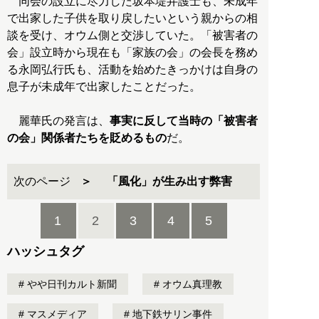
同会の設立に尽力した坂本堤弁護士も、未成年
で出家した子供を取り戻したいという親からの相
談を受け、オウム側と交渉していた。「被害者の
会」設立時から現在も「家族の会」の会長を務め
る永岡弘行氏も、活動を始めたきっかけは自身の
息子が未成年で出家したことだった。
麗華氏の発言は、
事実に反して当時の「被害者
の会」関係者たちを貶めるもの
だ。
次のページ
「風化」が生み出す弊害
1
2
3
4
5
ハッシュタグ
やや日刊カルト新聞
オウム真理教
マスメディア
地下鉄サリン事件