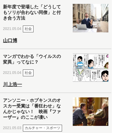
新年度で登場した「どうして
もソリが合わない同僚」と付
き合う方法
社会
2021.05.04
山口博
マンガでわかる「ウイルスの
変異」ってなに？
社会
2021.05.04
川上浩一
アンソニー・ホプキンスのオ
スカー受賞は「番狂わせ」な
んかじゃない！ 映画『ファ
ーザー』のここが凄い
カルチャー・スポーツ
2021.05.03