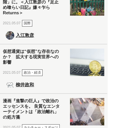
階」に。＜入江敦彦の『足止
め喰らい日記』嫌々乍ら
Returns＞
国際
2021.05.07
入江敦彦
仮想通貨は“仮想”な存在なの
か？ 拡大する現実世界への
影響
政治・経済
2021.05.07
柳井政和
漫画『進撃の巨人』で政治の
エッセンスを。 良質なエンタ
ーテイメントは「政治離れ」
の処方箋
カルチャー・スポーツ
2021.05.07