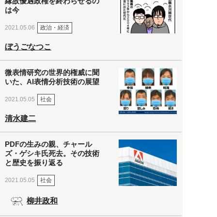
縁故優遇政権を終わらせるの
は今
政治・経済
2021.05.06
ぼうごなつこ
微表情研究の世界的権威に聞
いた、AI表情分析技術の展望
社会
2021.05.05
清水建二
PDFの生みの親、チャール
ズ・ゲシキ氏死去。その技術
と歴史を振り返る
社会
2021.05.05
柳井政和