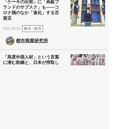
「ケーキの出前」に「高級ブ
ランドのサブスク」も――コ
ロナ禍のなか「進化」する百
貨店
政治・経済
2021.05.02
都市商業研究所
「高度外国人材」という言葉
に潜む欺瞞と、日本が搾取し
依存する圧倒的多数の外国人
労働者の実像とは？
社会
2021.05.01
月刊日本
以前の記事をもっと見る