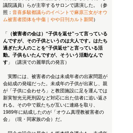
議院議員）らが主宰するサロンで講演した。（参
照：
音喜多駿都議らのイベントで麻原三女がオウ
ム被害者団体を中傷｜やや日刊カルト新聞
）
「
（被害者の会は）“子供を返せ”って言っている
んですが、その子供というのは大人です。はたち
過ぎた大人のことを“子供返せ”と言っている活
動。子供もいたんですが、そういう活動なんで
す
」（講演での麗華氏の発言）
実際には、被害者の会は未成年者の出家問題が
会結成の発端だった。未成年の子供が出家し、親
が「子供に会わせろ」と教団施設に足を運んでは
新実智光元死刑囚など対応に出た信者に追い返さ
れる。その中で親たちが互いに連絡を取り、
1989年に結成したのが「オウム真理教被害者の
会」（現・同家族の会）だ。