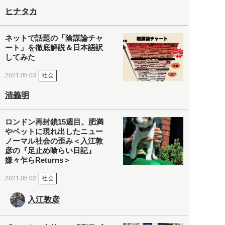
ヒナタカ
ネットで話題の「陰謀論チャ
ート」を徹底解説＆日本語訳
してみた
社会
2021.05.03
清義明
ロンドン再封鎖15週目。肥満
やペットに現れ出したニュー
ノーマル社会の歪み＜入江敦
彦の『足止め喰らい日記』
嫌々乍らReturns＞
社会
2021.05.02
入江敦彦