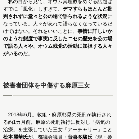
私の目から見て、オウム真理教をめぐる話題は
すでに「風化」しすぎて、
デマすらもほとんど批
判されずに堂々と公の場で語られるような状況
に
なっている。人々が忘れて語らなくなっているだ
けではない。それをいいことに、
事情に詳しいか
のような態度で事実に反したニセの歴史を公の場
で語る人々や、オウム残党の活動に加担する人々
がいる
のだ。
被害者団体を中傷する麻原三女
2018年6月。教組・麻原彰晃の死刑が執行され
る約1カ月前。麻原の死刑執行に反対し「病気の
治療」を主張していた三女「アーチャリー」こと
松本麗華氏
が、都議会議員・
音喜多駿氏
（現・参