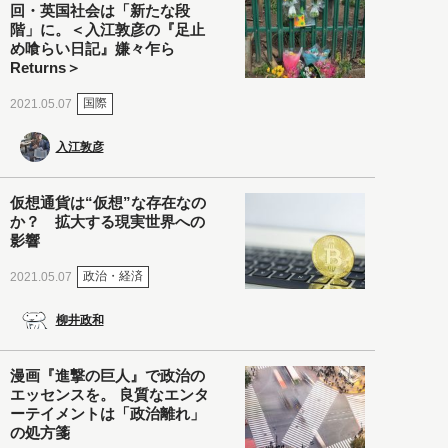
回・英国社会は「新たな段
階」に。＜入江敦彦の『足止
め喰らい日記』嫌々乍ら
Returns＞
国際
2021.05.07
入江敦彦
仮想通貨は“仮想”な存在なの
か？ 拡大する現実世界への
影響
政治・経済
2021.05.07
柳井政和
漫画『進撃の巨人』で政治の
エッセンスを。 良質なエンタ
ーテイメントは「政治離れ」
の処方箋