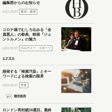
編集部からのお知らせ
政治・経済
2021.05.07
コロナ禍でむしろ沁みる「全
員悪人」の祭典。映画『ジェ
ントルメン』の魅力
カルチャー・スポーツ
2021.05.07
ヒナタカ
頻発する「検索汚染」とキー
ワードによる検索の限界
社会
2021.05.07
柳井政和
ロンドン再封鎖16週目。最終