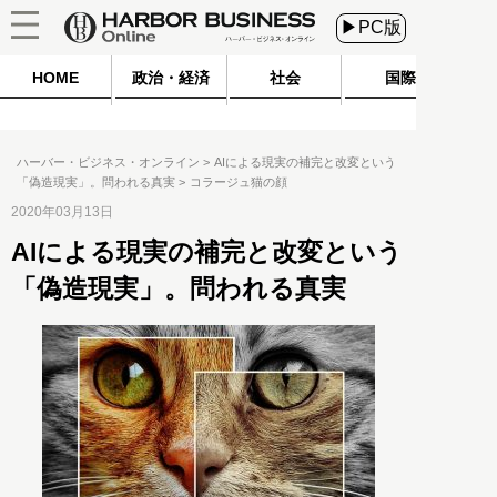
▶PC版
HOME
政治・経済
社会
国際
ハーバー・ビジネス・オンライン
AIによる現実の補完と改変という
「偽造現実」。問われる真実
コラージュ猫の顔
2020年03月13日
AIによる現実の補完と改変という
「偽造現実」。問われる真実