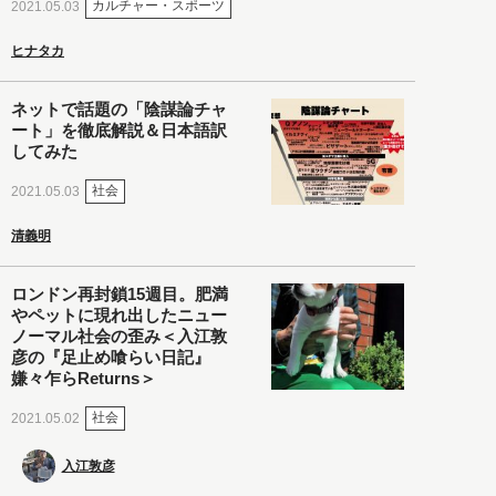
カルチャー・スポーツ
2021.05.03
ヒナタカ
ネットで話題の「陰謀論チャ
ート」を徹底解説＆日本語訳
してみた
社会
2021.05.03
清義明
ロンドン再封鎖15週目。肥満
やペットに現れ出したニュー
ノーマル社会の歪み＜入江敦
彦の『足止め喰らい日記』
嫌々乍らReturns＞
社会
2021.05.02
入江敦彦