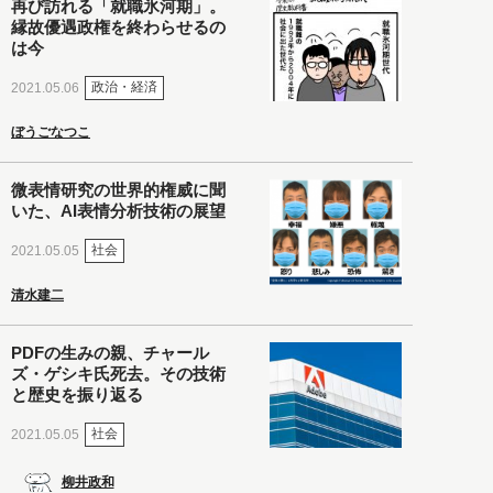
再び訪れる「就職氷河期」。
縁故優遇政権を終わらせるの
は今
政治・経済
2021.05.06
ぼうごなつこ
微表情研究の世界的権威に聞
いた、AI表情分析技術の展望
社会
2021.05.05
清水建二
PDFの生みの親、チャール
ズ・ゲシキ氏死去。その技術
と歴史を振り返る
社会
2021.05.05
柳井政和