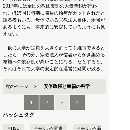
2017年には全国の教団支部の大量閉鎖が行わ
れ、ほぼ同じ時期に職員の給与がカットされたと
語る者もいる。母体である宗教法人自体、余裕が
あるようにも、将来的に安定しているようにも見
えない。
仮に大学が定員を大きく割っても維持できると
したら、その分、宗教法人が信者からかき集める
布施への依存度が高いことになる。だとすると、
それはそれで大学の安定的な運営に疑問が残る。
次のページ
安倍政権と幸福の科学
1
2
3
4
ハッシュタグ
HSU
モリカケ問題
モリカケ新