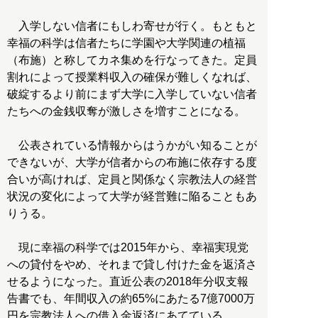
入学しない信者にもしわ寄せが行く。もともと
幸福の科学は信者たちに学園や大学関連の植福
（布施）と称してカネ集めを行なってきた。定員
割れによって授業料収入の確保が難しくなれば、
破綻するより前にまず大学に入学していない信者
たちへの金銭収奪が激しさを増すことになる。
公表されている情報からはうかがい知ることが
できないが、大学が信者からの布施に依存する度
合いが高ければ、定員と関係なく宗教法人の経営
状況の変化によって大学が経営難に陥ることもあ
りうる。
現に幸福の科学では2015年から、幸福実現党
への貸付をやめ、それまで貸し付けた金を返済さ
せるようになった。直近公表の2018年分収支報
告書でも、年間収入の約65%にあたる7億7000万
円を宗教法人への借入金返済にあてている。