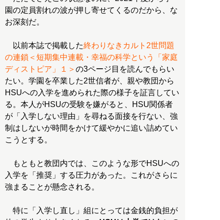
園の定員割れの波が押し寄せてくるのだから、な
お深刻だ。
以前本誌で掲載した
終わりなきカルト2世問題
の連鎖＜短期集中連載・幸福の科学という「家庭
ディストピア」１＞
の3ページ目を読んでもらい
たい。学園を卒業した2世信者が、親や教団から
HSUへの入学を進められた際の様子を証言してい
る。本人がHSUの受験を嫌がると、HSU関係者
が「入学しない理由」を尋ねる面接を行ない、強
制はしないが時間をかけて緩やかに追い詰めてい
こうとする。
もともと教団内では、このような形でHSUへの
入学を「推奨」する圧力があった。これがさらに
強まることが懸念される。
特に「入学し直し」組にとっては金銭的負担が