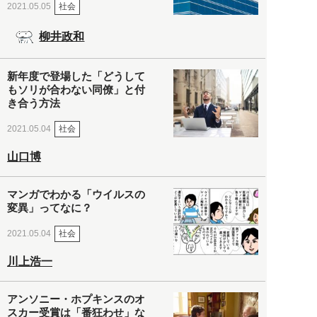
社会
2021.05.05
柳井政和
新年度で登場した「どうして
もソリが合わない同僚」と付
き合う方法
社会
2021.05.04
山口博
マンガでわかる「ウイルスの
変異」ってなに？
社会
2021.05.04
川上浩一
アンソニー・ホプキンスのオ
スカー受賞は「番狂わせ」な