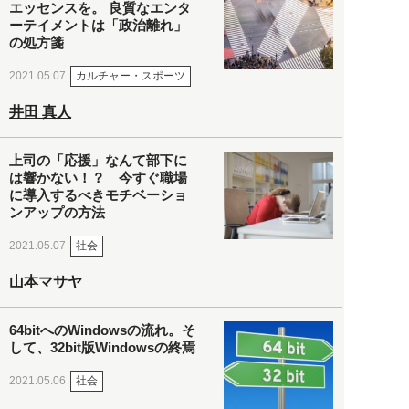
エッセンスを。 良質なエンタ
ーテイメントは「政治離れ」
の処方箋
カルチャー・スポーツ
2021.05.07
井田 真人
上司の「応援」なんて部下に
は響かない！？ 今すぐ職場
に導入するべきモチベーショ
ンアップの方法
社会
2021.05.07
山本マサヤ
64bitへのWindowsの流れ。そ
して、32bit版Windowsの終焉
社会
2021.05.06