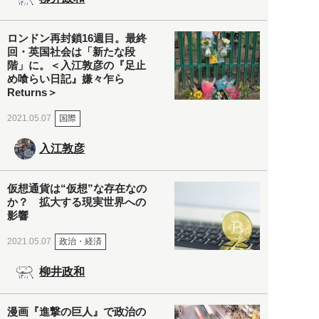
ロンドン再封鎖16週目。最終
回・英国社会は「新たな段
階」に。＜入江敦彦の『足止
め喰らい日記』嫌々乍ら
Returns＞
国際
2021.05.07
入江敦彦
仮想通貨は“仮想”な存在なの
か？ 拡大する現実世界への
影響
政治・経済
2021.05.07
柳井政和
漫画『進撃の巨人』で政治の