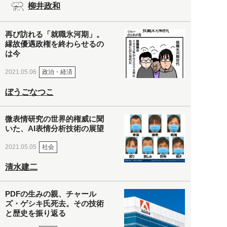
柳井政和
再び訪れる「就職氷河期」。
縁故優遇政権を終わらせるの
は今
政治・経済
2021.05.06
ぼうごなつこ
微表情研究の世界的権威に聞
いた、AI表情分析技術の展望
社会
2021.05.05
清水建二
PDFの生みの親、チャール
ズ・ゲシキ氏死去。その技術
と歴史を振り返る