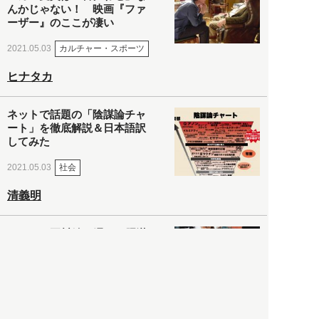
んかじゃない！ 映画『ファ
ーザー』のここが凄い
カルチャー・スポーツ
2021.05.03
ヒナタカ
ネットで話題の「陰謀論チャ
ート」を徹底解説＆日本語訳
してみた
社会
2021.05.03
清義明
ロンドン再封鎖15週目。肥満
やペットに現れ出したニュー
ノーマル社会の歪み＜入江敦
彦の『足止め喰らい日記』
嫌々乍らReturns＞
社会
2021.05.02