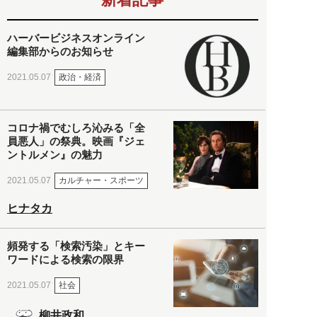
ハーバービジネスオンライン
編集部からのお知らせ
政治・経済
2021.05.07
コロナ禍でむしろ沁みる「全
員悪人」の祭典。映画『ジェ
ントルメン』の魅力
カルチャー・スポーツ
2021.05.07
ヒナタカ
頻発する「検索汚染」とキー
ワードによる検索の限界
社会
2021.05.07
柳井政和