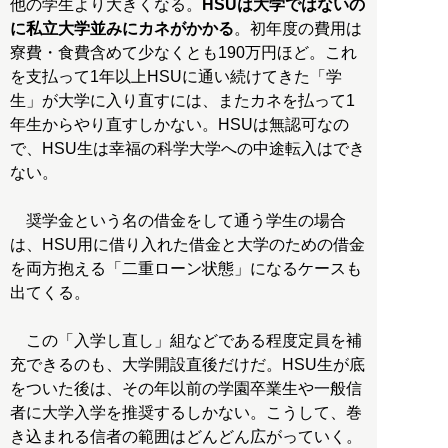
他の学生より大きくなる。
HSUは大学ではないの
に私立大学並みにカネがかかる
。初年度の費用は
寮費・食費含めて少なくとも190万円ほど。これ
を支払って1年以上HSUに通い続けてきた「学
生」が大学に入り直すには、またカネを払って1
年生からやり直すしかない。HSUは無認可なの
で、HSU生は幸福の科学大学への中途転入はでき
ない。
奨学金という名の借金をして通う学生の場合
は、HSU用に借り入れた借金と大学のための借金
を両方抱える「二重ローン状態」になるケースも
出てくる。
この「入学し直し」組などである程度定員を補
充できるのも、大学開設直後だけだ。HSU生が底
をついた後は、その年以前の学園卒業生や一般信
者に大学入学を推奨するしかない。こうして、巻
き込まれる信者の範囲はどんどん広がっていく。