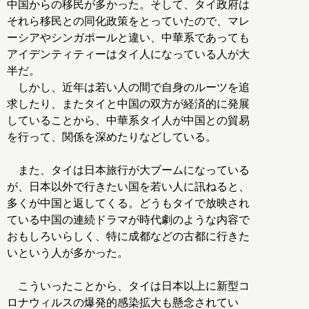
中国からの移民が多かった。そして、タイ政府は
それら移民との同化政策をとっていたので、マレ
ーシアやシンガポールと違い、中華系であっても
アイデンティティーはタイ人になっている人が大
半だ。
しかし、近年は若い人の間で自身のルーツを追
求したり、またタイと中国の双方が経済的に発展
していることから、中華系タイ人が中国との貿易
を行って、関係を深めたりなどしている。
また、タイは日本旅行が大ブームになっている
が、日本以外で行きたい国を若い人に訊ねると、
多くが中国と返してくる。どうもタイで放映され
ている中国の連続ドラマが時代劇のような内容で
おもしろいらしく、特に成都などの古都に行きた
いという人が多かった。
こういったことから、タイは日本以上に新型コ
ロナウィルスの爆発的感染拡大も懸念されてい