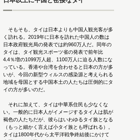
日本以上に中国と密接なタイ
そもそも、タイは日本よりも中国人観光客が多
く訪れる。2019年に日本を訪れた中国人の数は
日本政府観光局の発表では約960万人だ。同年の
タイは、タイ観光スポーツ省の発表で前年比
4.4％増の1099万人超、1100万人に迫る人数にな
っている。香港や台湾を合わせると日本の方が多
いが、今回の新型ウィルスの感染源と考えられる
地域を母国とする中国本土の人たちは圧倒的にタ
イの方が多いのだ。
それに加えて、タイは中華系住民も少なくな
い。一般的に日本人がイメージするタイ人は肌が
褐色の人たちだが、彼らはいわゆるタイ族となる
（もっと細かく言えば小タイ族とも呼ばれる）。
タイは1800年代から太平洋戦争終結後にかけて