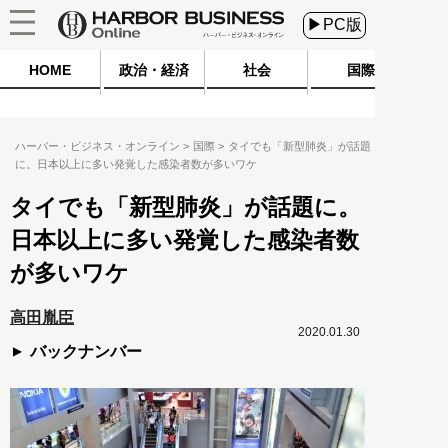
▶PC版
HOME
政治・経済
社会
国際
ハーバー・ビジネス・オンライン
国際
タイでも「新型肺炎」が話題
に。日本以上に多い発覚した感染者数が多いワケ
タイでも「新型肺炎」が話題に。
日本以上に多い発覚した感染者数
が多いワケ
高田胤臣
2020.01.30
バックナンバー