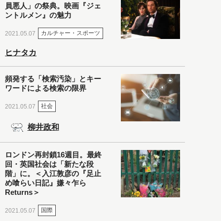
員悪人」の祭典。映画『ジェ
ントルメン』の魅力
カルチャー・スポーツ
2021.05.07
ヒナタカ
頻発する「検索汚染」とキー
ワードによる検索の限界
社会
2021.05.07
柳井政和
ロンドン再封鎖16週目。最終
回・英国社会は「新たな段
階」に。＜入江敦彦の『足止
め喰らい日記』嫌々乍ら
Returns＞
国際
2021.05.07