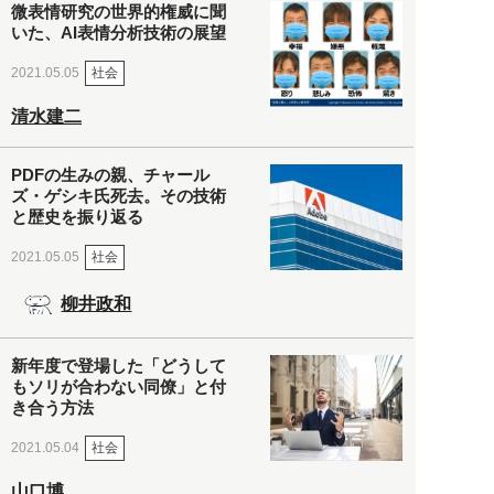
微表情研究の世界的権威に聞
いた、AI表情分析技術の展望
社会
2021.05.05
清水建二
PDFの生みの親、チャール
ズ・ゲシキ氏死去。その技術
と歴史を振り返る
社会
2021.05.05
柳井政和
新年度で登場した「どうして
もソリが合わない同僚」と付
き合う方法
社会
2021.05.04
山口博