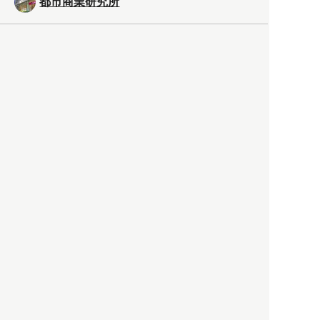
都市商業研究所
「高度外国人材」という言葉
に潜む欺瞞と、日本が搾取し
依存する圧倒的多数の外国人
労働者の実像とは？
社会
2021.05.01
月刊日本
以前の記事をもっと見る