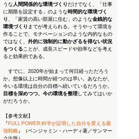
うな
人間関係的な環境づくり
だけでなく、「仕事
に期限を設定する」のような
時間的な環境づく
り
、「家賃の高い部屋に住む」のような
金銭的な
環境づくり
までが考えられる。そうやって環境を
作ることで、モチベーションのような内的なもの
ではなく、
外的に強制的に動かざるを得ない状況
をつくる
ことが、成長スピードや効率などを考え
ると効果的である。
すでに、2020年が始まって何日経っただろう
か。想像以上に時間が経つのは早い。あなたが、
今いる環境は自分の目標へ続いているだろうか。
目標を深めつつ、今の環境を整理
してみてはいか
がだろうか。
【参考文献】
『
FULL POWER:科学が証明した自分を変える最
強戦略
』（ベンジャミン・ハーディ著／サンマー
ク出版）