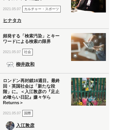
カルチャー・スポーツ
2021.05.07
ヒナタカ
頻発する「検索汚染」とキー
ワードによる検索の限界
社会
2021.05.07
柳井政和
ロンドン再封鎖16週目。最終
回・英国社会は「新たな段
階」に。＜入江敦彦の『足止
め喰らい日記』嫌々乍ら
Returns＞
国際
2021.05.07
入江敦彦