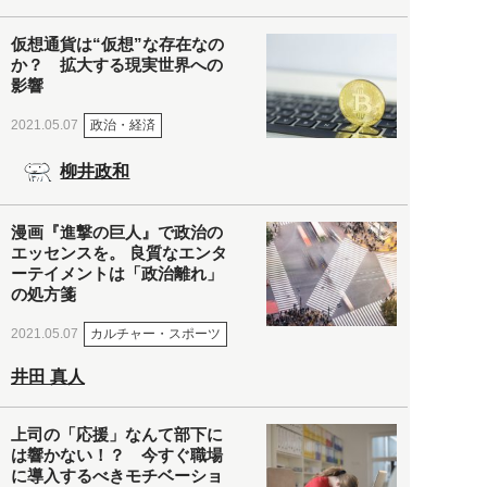
仮想通貨は“仮想”な存在なの
か？ 拡大する現実世界への
影響
政治・経済
2021.05.07
柳井政和
漫画『進撃の巨人』で政治の
エッセンスを。 良質なエンタ
ーテイメントは「政治離れ」
の処方箋
カルチャー・スポーツ
2021.05.07
井田 真人
上司の「応援」なんて部下に
は響かない！？ 今すぐ職場
に導入するべきモチベーショ