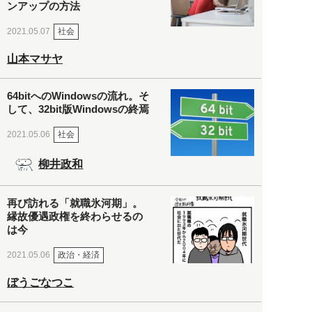
ンアップの方法
社会
2021.05.07
山本マサヤ
64bitへのWindowsの流れ。そ
して、32bit版Windowsの終焉
社会
2021.05.06
柳井政和
再び訪れる「就職氷河期」。
縁故優遇政権を終わらせるの
は今
政治・経済
2021.05.06
ぼうごなつこ