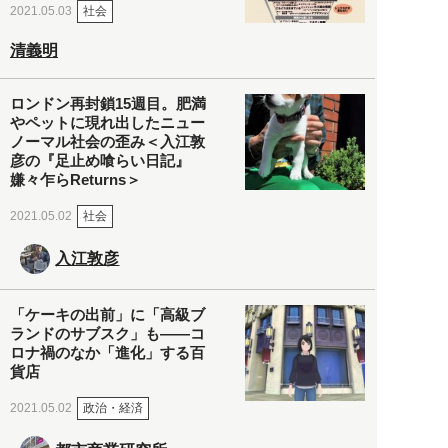
社会
2021.05.03
清義明
ロンドン再封鎖15週目。肥満
やペットに現れ出したニュー
ノーマル社会の歪み＜入江敦
彦の『足止め喰らい日記』
嫌々乍らReturns＞
社会
2021.05.02
入江敦彦
「ケーキの出前」に「高級ブ
ランドのサブスク」も――コ
ロナ禍のなか「進化」する百
貨店
政治・経済
2021.05.02