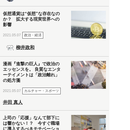
仮想通貨は“仮想”な存在なの
か？ 拡大する現実世界への
影響
政治・経済
2021.05.07
柳井政和
漫画『進撃の巨人』で政治の
エッセンスを。 良質なエンタ
ーテイメントは「政治離れ」
の処方箋
カルチャー・スポーツ
2021.05.07
井田 真人
上司の「応援」なんて部下に
は響かない！？ 今すぐ職場
に導入するべきモチベーショ