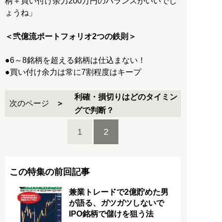
柄＋買い付け余力200万円のバランスがいいでし
ょうね」
＜弐億流ポートフォリオ2つの鉄則＞
●6～8銘柄を超える銘柄は仕込まない！
●買い付け余力は常に7割程度はキープ
利確・損切りはどのタイミン
次のページ
グで判断？
1
2
この特集の前回記事
兼業トレードで2億貯めた男
が語る、ガツガツしないで
IPO銘柄で儲けを狙う法