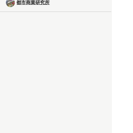
都市商業研究所
「高度外国人材」という言葉
に潜む欺瞞と、日本が搾取し
依存する圧倒的多数の外国人
労働者の実像とは？
社会
2021.05.01
月刊日本
以前の記事をもっと見る