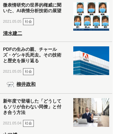
微表情研究の世界的権威に聞
いた、AI表情分析技術の展望
社会
2021.05.05
清水建二
PDFの生みの親、チャール
ズ・ゲシキ氏死去。その技術
と歴史を振り返る
社会
2021.05.05
柳井政和
新年度で登場した「どうして
もソリが合わない同僚」と付
き合う方法
社会
2021.05.04