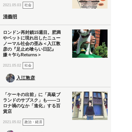
社会
2021.05.03
清義明
ロンドン再封鎖15週目。肥満
やペットに現れ出したニュー
ノーマル社会の歪み＜入江敦
彦の『足止め喰らい日記』
嫌々乍らReturns＞
社会
2021.05.02
入江敦彦
「ケーキの出前」に「高級ブ
ランドのサブスク」も――コ
ロナ禍のなか「進化」する百
貨店
政治・経済
2021.05.02