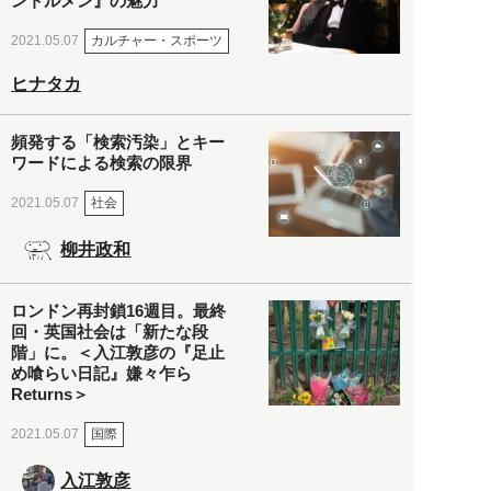
ントルメン』の魅力
カルチャー・スポーツ
2021.05.07
ヒナタカ
頻発する「検索汚染」とキー
ワードによる検索の限界
社会
2021.05.07
柳井政和
ロンドン再封鎖16週目。最終
回・英国社会は「新たな段
階」に。＜入江敦彦の『足止
め喰らい日記』嫌々乍ら
Returns＞
国際
2021.05.07
入江敦彦