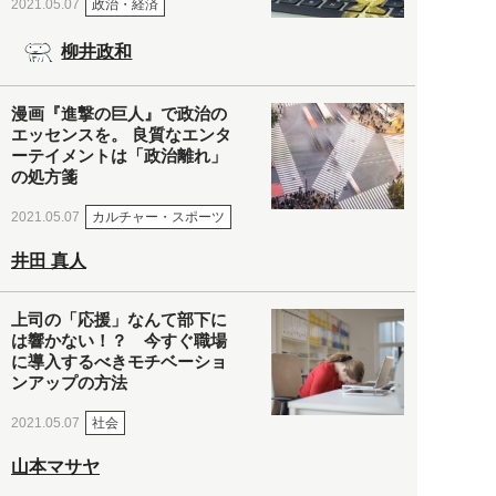
政治・経済
2021.05.07
柳井政和
漫画『進撃の巨人』で政治の
エッセンスを。 良質なエンタ
ーテイメントは「政治離れ」
の処方箋
カルチャー・スポーツ
2021.05.07
井田 真人
上司の「応援」なんて部下に
は響かない！？ 今すぐ職場
に導入するべきモチベーショ
ンアップの方法
社会
2021.05.07
山本マサヤ