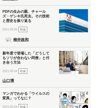
PDFの生みの親、チャール
ズ・ゲシキ氏死去。その技術
と歴史を振り返る
社会
2021.05.05
柳井政和
新年度で登場した「どうして
もソリが合わない同僚」と付
き合う方法
社会
2021.05.04
山口博
マンガでわかる「ウイルスの
変異」ってなに？
社会
2021.05.04