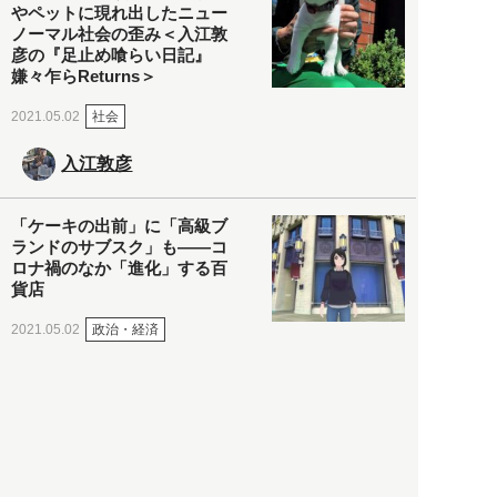
やペットに現れ出したニュー
ノーマル社会の歪み＜入江敦
彦の『足止め喰らい日記』
嫌々乍らReturns＞
社会
2021.05.02
入江敦彦
「ケーキの出前」に「高級ブ
ランドのサブスク」も――コ
ロナ禍のなか「進化」する百
貨店
政治・経済
2021.05.02
都市商業研究所
「高度外国人材」という言葉
に潜む欺瞞と、日本が搾取し
依存する圧倒的多数の外国人