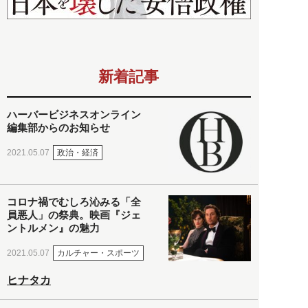
新着記事
ハーバービジネスオンライン
編集部からのお知らせ
政治・経済
2021.05.07
コロナ禍でむしろ沁みる「全
員悪人」の祭典。映画『ジェ
ントルメン』の魅力
カルチャー・スポーツ
2021.05.07
ヒナタカ