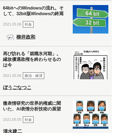
64bitへのWindowsの流れ。そ
して、32bit版Windowsの終焉
社会
2021.05.06
柳井政和
再び訪れる「就職氷河期」。
縁故優遇政権を終わらせるの
は今
政治・経済
2021.05.06
ぼうごなつこ
微表情研究の世界的権威に聞
いた、AI表情分析技術の展望
社会
2021.05.05
清水建二