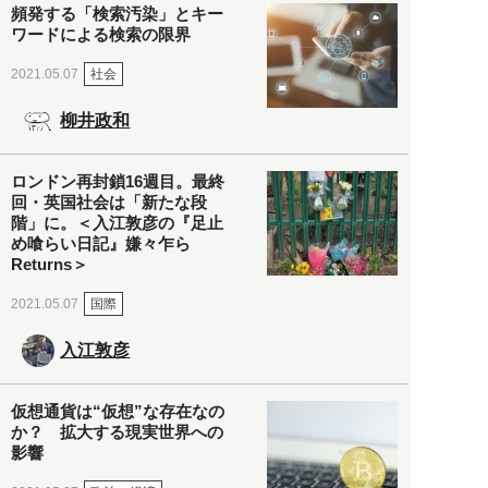
頻発する「検索汚染」とキー
ワードによる検索の限界
社会
2021.05.07
柳井政和
ロンドン再封鎖16週目。最終
回・英国社会は「新たな段
階」に。＜入江敦彦の『足止
め喰らい日記』嫌々乍ら
Returns＞
国際
2021.05.07
入江敦彦
仮想通貨は“仮想”な存在なの
か？ 拡大する現実世界への
影響