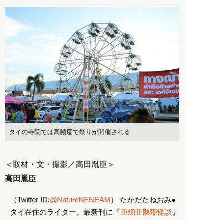
タイの寺院では高頻度で祭りが開催される
＜取材・文・撮影／高田胤臣＞
高田胤臣
（Twitter ID:
@NatureNENEAM
） たかだたねおみ●
タイ在住のライター。最新刊に『
亜細亜熱帯怪談
』