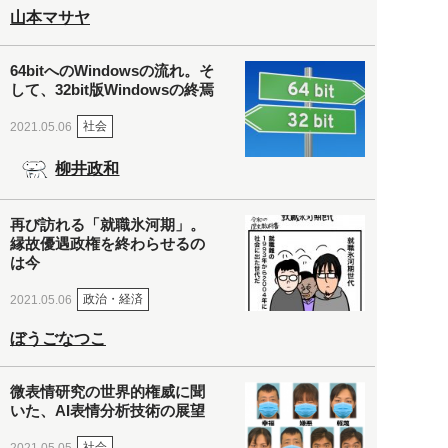
山本マサヤ
64bitへのWindowsの流れ。そ
して、32bit版Windowsの終焉
社会
2021.05.06
柳井政和
再び訪れる「就職氷河期」。
縁故優遇政権を終わらせるの
は今
政治・経済
2021.05.06
ぼうごなつこ
微表情研究の世界的権威に聞
いた、AI表情分析技術の展望
社会
2021.05.05