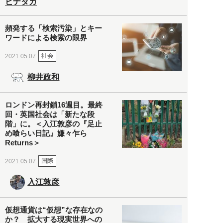
ヒナタカ
頻発する「検索汚染」とキー
ワードによる検索の限界
社会
2021.05.07
柳井政和
ロンドン再封鎖16週目。最終
回・英国社会は「新たな段
階」に。＜入江敦彦の『足止
め喰らい日記』嫌々乍ら
Returns＞
国際
2021.05.07
入江敦彦
仮想通貨は“仮想”な存在なの
か？ 拡大する現実世界への