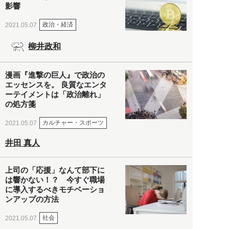
影響
政治・経済
2021.05.07
柳井政和
漫画『進撃の巨人』で政治の
エッセンスを。 良質なエンタ
ーテイメントは「政治離れ」
の処方箋
カルチャー・スポーツ
2021.05.07
井田 真人
上司の「応援」なんて部下に
は響かない！？ 今すぐ職場
に導入するべきモチベーショ
ンアップの方法
社会
2021.05.07