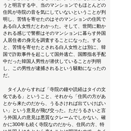
うと明言する中、当のマンションでもほとんどの
住民が寺院の音を気にしていないということが判
明し、苦情を寄せたのはそのマンションの住民で
ある白人女性だとわかった。そして、世間に動か
される感じで警察はそのマンションに暮らす外国
人居住者の身元を調査することになった。する
と、苦情を寄せたとされる白人女性とは別に、韓
国で詐欺事件を起こして国外逃亡、国際指名手配
中だった韓国人男性が潜伏していることが判明
し、この男性が逮捕されるという騒動になったの
だ。
タイ人からすれば「寺院の鐘や読経はタイの文
化である」ということ、それから「住民の方があ
とから来たのだから、うるさければ出ていけばい
い」という意見が飛び交った。ただうるさいと言
う外国人の意見は悪質なクレームでしかない。確
かに300年も続く寺院なのだから、住民の方、特