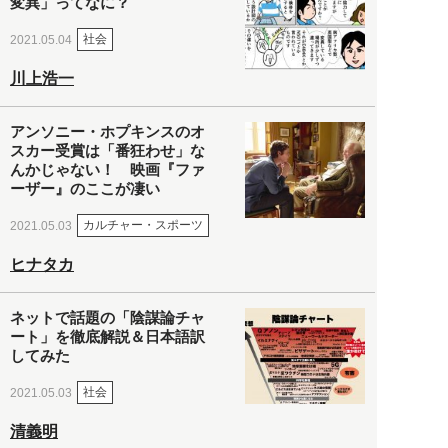
変異」ってなに？
社会
2021.05.04
川上浩一
アンソニー・ホプキンスのオ
スカー受賞は「番狂わせ」な
んかじゃない！ 映画『ファ
ーザー』のここが凄い
カルチャー・スポーツ
2021.05.03
ヒナタカ
ネットで話題の「陰謀論チャ
ート」を徹底解説＆日本語訳
してみた
社会
2021.05.03
清義明