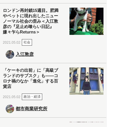
ロンドン再封鎖15週目。肥満
やペットに現れ出したニュー
ノーマル社会の歪み＜入江敦
彦の『足止め喰らい日記』
嫌々乍らReturns＞
社会
2021.05.02
入江敦彦
「ケーキの出前」に「高級ブ
ランドのサブスク」も――コ
ロナ禍のなか「進化」する百
貨店
政治・経済
2021.05.02
都市商業研究所
「高度外国人材」という言葉