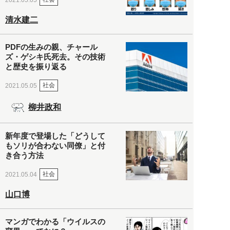
清水建二
PDFの生みの親、チャール
ズ・ゲシキ氏死去。その技術
と歴史を振り返る
社会
2021.05.05
柳井政和
新年度で登場した「どうして
もソリが合わない同僚」と付
き合う方法
社会
2021.05.04
山口博
マンガでわかる「ウイルスの