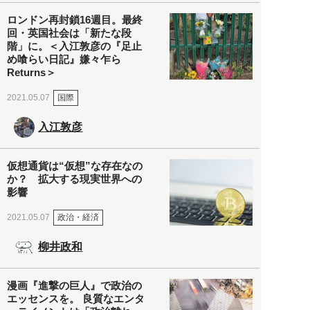
ロンドン再封鎖16週目。最終
回・英国社会は「新たな段
階」に。＜入江敦彦の『足止
め喰らい日記』嫌々乍ら
Returns＞
国際
2021.05.07
入江敦彦
仮想通貨は“仮想”な存在なの
か？ 拡大する現実世界への
影響
政治・経済
2021.05.07
柳井政和
漫画『進撃の巨人』で政治の
エッセンスを。 良質なエンタ