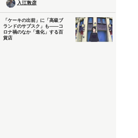
入江敦彦
「ケーキの出前」に「高級ブ
ランドのサブスク」も――コ
ロナ禍のなか「進化」する百
貨店
政治・経済
2021.05.02
都市商業研究所
「高度外国人材」という言葉
に潜む欺瞞と、日本が搾取し
依存する圧倒的多数の外国人
労働者の実像とは？
社会
2021.05.01
月刊日本