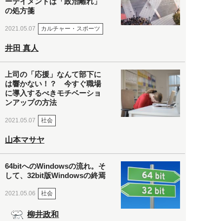
ーテイメントは「政治離れ」
の処方箋
カルチャー・スポーツ
2021.05.07
井田 真人
上司の「応援」なんて部下に
は響かない！？ 今すぐ職場
に導入するべきモチベーショ
ンアップの方法
社会
2021.05.07
山本マサヤ
64bitへのWindowsの流れ。そ
して、32bit版Windowsの終焉
社会
2021.05.06
柳井政和