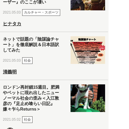
ーザー』のここが凄い
カルチャー・スポーツ
2021.05.03
ヒナタカ
ネットで話題の「陰謀論チャ
ート」を徹底解説＆日本語訳
してみた
社会
2021.05.03
清義明
ロンドン再封鎖15週目。肥満
やペットに現れ出したニュー
ノーマル社会の歪み＜入江敦
彦の『足止め喰らい日記』
嫌々乍らReturns＞
社会
2021.05.02