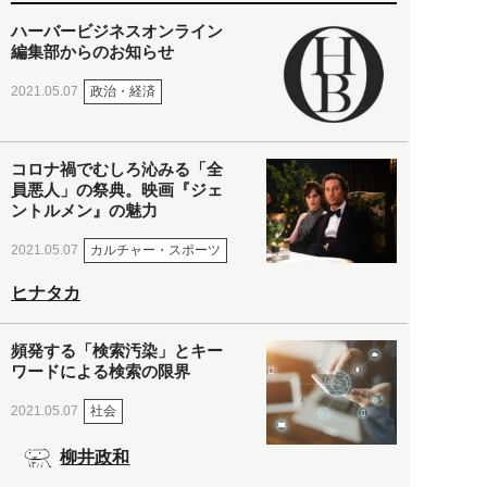
ハーバービジネスオンライン
編集部からのお知らせ
政治・経済
2021.05.07
コロナ禍でむしろ沁みる「全
員悪人」の祭典。映画『ジェ
ントルメン』の魅力
カルチャー・スポーツ
2021.05.07
ヒナタカ
頻発する「検索汚染」とキー
ワードによる検索の限界
社会
2021.05.07
柳井政和