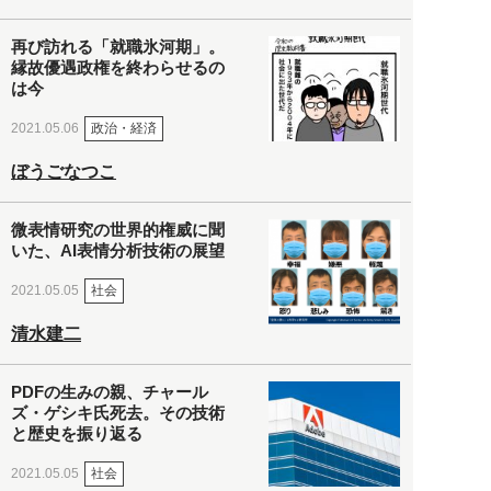
再び訪れる「就職氷河期」。
縁故優遇政権を終わらせるの
は今
政治・経済
2021.05.06
ぼうごなつこ
微表情研究の世界的権威に聞
いた、AI表情分析技術の展望
社会
2021.05.05
清水建二
PDFの生みの親、チャール
ズ・ゲシキ氏死去。その技術
と歴史を振り返る
社会
2021.05.05