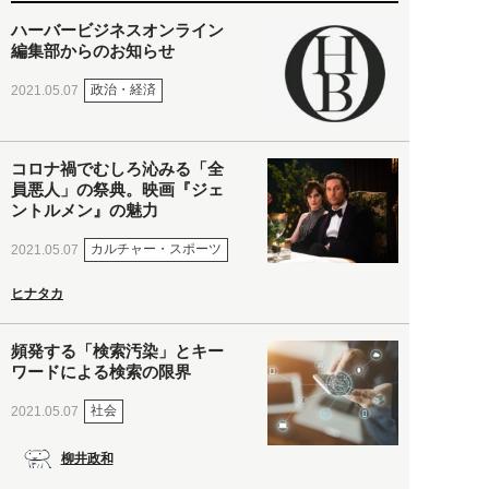
ハーバービジネスオンライン
編集部からのお知らせ
政治・経済
2021.05.07
コロナ禍でむしろ沁みる「全
員悪人」の祭典。映画『ジェ
ントルメン』の魅力
カルチャー・スポーツ
2021.05.07
ヒナタカ
頻発する「検索汚染」とキー
ワードによる検索の限界
社会
2021.05.07
柳井政和