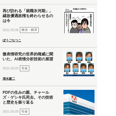
再び訪れる「就職氷河期」。
縁故優遇政権を終わらせるの
は今
政治・経済
2021.05.06
ぼうごなつこ
微表情研究の世界的権威に聞
いた、AI表情分析技術の展望
社会
2021.05.05
清水建二
PDFの生みの親、チャール
ズ・ゲシキ氏死去。その技術
と歴史を振り返る
社会
2021.05.05