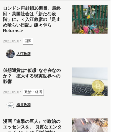
ロンドン再封鎖16週目。最終
回・英国社会は「新たな段
階」に。＜入江敦彦の『足止
め喰らい日記』嫌々乍ら
Returns＞
国際
2021.05.07
入江敦彦
仮想通貨は“仮想”な存在なの
か？ 拡大する現実世界への
影響
政治・経済
2021.05.07
柳井政和
漫画『進撃の巨人』で政治の
エッセンスを。 良質なエンタ