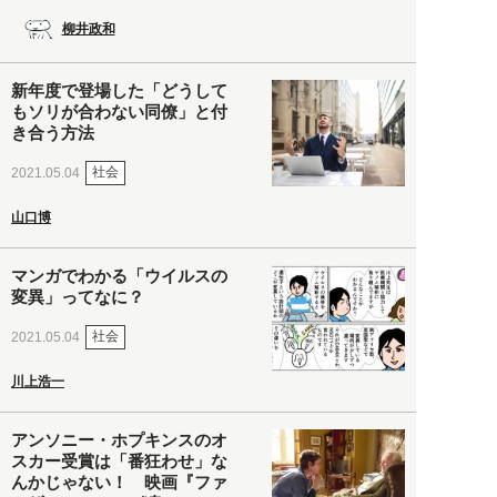
柳井政和
新年度で登場した「どうして
もソリが合わない同僚」と付
き合う方法
社会
2021.05.04
山口博
マンガでわかる「ウイルスの
変異」ってなに？
社会
2021.05.04
川上浩一
アンソニー・ホプキンスのオ
スカー受賞は「番狂わせ」な
んかじゃない！ 映画『ファ