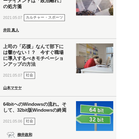
ーテイメントは「政治離れ」
の処方箋
カルチャー・スポーツ
2021.05.07
井田 真人
上司の「応援」なんて部下に
は響かない！？ 今すぐ職場
に導入するべきモチベーショ
ンアップの方法
社会
2021.05.07
山本マサヤ
64bitへのWindowsの流れ。そ
して、32bit版Windowsの終焉
社会
2021.05.06
柳井政和