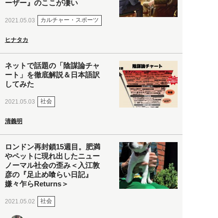
ーザー』のここが凄い
カルチャー・スポーツ
2021.05.03
ヒナタカ
ネットで話題の「陰謀論チャ
ート」を徹底解説＆日本語訳
してみた
社会
2021.05.03
清義明
ロンドン再封鎖15週目。肥満
やペットに現れ出したニュー
ノーマル社会の歪み＜入江敦
彦の『足止め喰らい日記』
嫌々乍らReturns＞
社会
2021.05.02