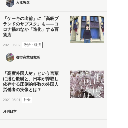
入江敦彦
「ケーキの出前」に「高級ブ
ランドのサブスク」も――コ
ロナ禍のなか「進化」する百
貨店
政治・経済
2021.05.02
都市商業研究所
「高度外国人材」という言葉
に潜む欺瞞と、日本が搾取し
依存する圧倒的多数の外国人
労働者の実像とは？
社会
2021.05.01
月刊日本