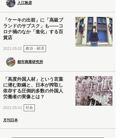
入江敦彦
「ケーキの出前」に「高級ブ
ランドのサブスク」も――コ
ロナ禍のなか「進化」する百
貨店
政治・経済
2021.05.02
都市商業研究所
「高度外国人材」という言葉
に潜む欺瞞と、日本が搾取し
依存する圧倒的多数の外国人
労働者の実像とは？
社会
2021.05.01
月刊日本