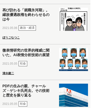
再び訪れる「就職氷河期」。
縁故優遇政権を終わらせるの
は今
政治・経済
2021.05.06
ぼうごなつこ
微表情研究の世界的権威に聞
いた、AI表情分析技術の展望
社会
2021.05.05
清水建二
PDFの生みの親、チャール
ズ・ゲシキ氏死去。その技術
と歴史を振り返る
社会
2021.05.05