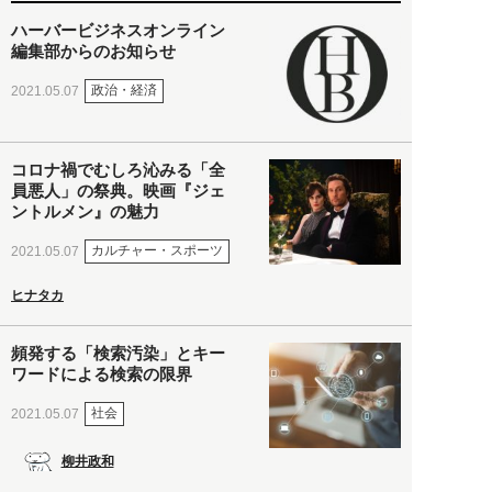
ハーバービジネスオンライン
編集部からのお知らせ
政治・経済
2021.05.07
コロナ禍でむしろ沁みる「全
員悪人」の祭典。映画『ジェ
ントルメン』の魅力
カルチャー・スポーツ
2021.05.07
ヒナタカ
頻発する「検索汚染」とキー
ワードによる検索の限界
社会
2021.05.07
柳井政和