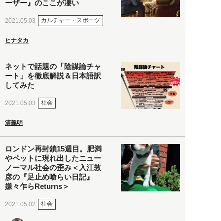
ーザー』のここが凄い
カルチャー・スポーツ
2021.05.03
ヒナタカ
ネットで話題の「陰謀論チャ
ート」を徹底解説＆日本語訳
してみた
社会
2021.05.03
清義明
ロンドン再封鎖15週目。肥満
やペットに現れ出したニュー
ノーマル社会の歪み＜入江敦
彦の『足止め喰らい日記』
嫌々乍らReturns＞
社会
2021.05.02