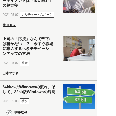
ーテイメントは「政治離れ」
の処方箋
カルチャー・スポーツ
2021.05.07
井田 真人
上司の「応援」なんて部下に
は響かない！？ 今すぐ職場
に導入するべきモチベーショ
ンアップの方法
社会
2021.05.07
山本マサヤ
64bitへのWindowsの流れ。そ
して、32bit版Windowsの終焉
社会
2021.05.06
柳井政和