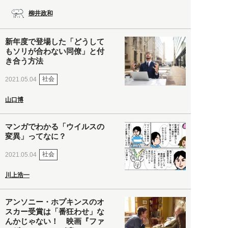
柳井政和
新年度で登場した「どうして
もソリが合わない同僚」と付
き合う方法
社会
2021.05.04
山口博
マンガでわかる「ウイルスの
変異」ってなに？
社会
2021.05.04
川上浩一
アンソニー・ホプキンスのオ
スカー受賞は「番狂わせ」な
んかじゃない！ 映画『ファ