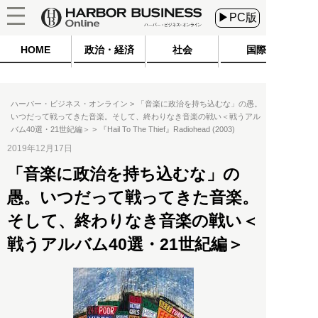
▶PC版
HOME
政治・経済
社会
国際
ハーバー・ビジネス・オンライン
「音楽に政治を持ち込むな」の愚。
いつだって戦ってきた音楽。そして、終わりなき音楽の戦い＜戦うアル
バム40選・21世紀編＞
『Hail To The Thief』Radiohead (2003)
2019年12月17日
「音楽に政治を持ち込むな」の
愚。いつだって戦ってきた音楽。
そして、終わりなき音楽の戦い＜
戦うアルバム40選・21世紀編＞