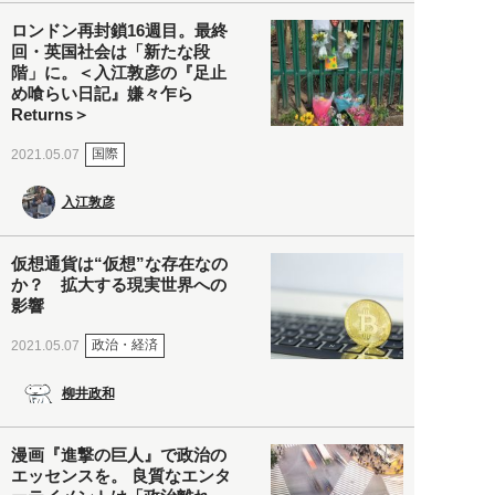
ロンドン再封鎖16週目。最終
回・英国社会は「新たな段
階」に。＜入江敦彦の『足止
め喰らい日記』嫌々乍ら
Returns＞
国際
2021.05.07
入江敦彦
仮想通貨は“仮想”な存在なの
か？ 拡大する現実世界への
影響
政治・経済
2021.05.07
柳井政和
漫画『進撃の巨人』で政治の
エッセンスを。 良質なエンタ