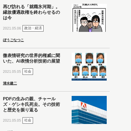
再び訪れる「就職氷河期」。
縁故優遇政権を終わらせるの
は今
政治・経済
2021.05.06
ぼうごなつこ
微表情研究の世界的権威に聞
いた、AI表情分析技術の展望
社会
2021.05.05
清水建二
PDFの生みの親、チャール
ズ・ゲシキ氏死去。その技術
と歴史を振り返る
社会
2021.05.05