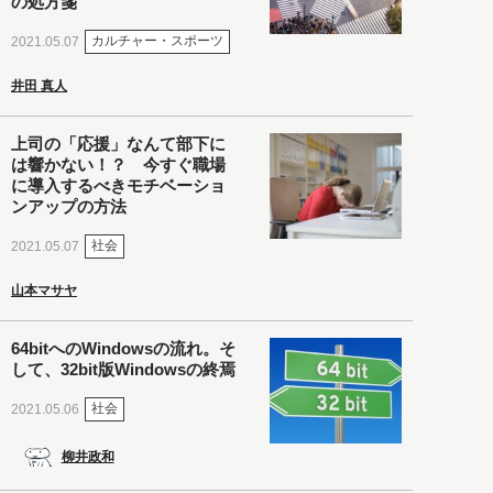
の処方箋
カルチャー・スポーツ
2021.05.07
井田 真人
上司の「応援」なんて部下に
は響かない！？ 今すぐ職場
に導入するべきモチベーショ
ンアップの方法
社会
2021.05.07
山本マサヤ
64bitへのWindowsの流れ。そ
して、32bit版Windowsの終焉
社会
2021.05.06
柳井政和