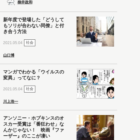
柳井政和
新年度で登場した「どうして
もソリが合わない同僚」と付
き合う方法
社会
2021.05.04
山口博
マンガでわかる「ウイルスの
変異」ってなに？
社会
2021.05.04
川上浩一
アンソニー・ホプキンスのオ
スカー受賞は「番狂わせ」な
んかじゃない！ 映画『ファ
ーザー』のここが凄い