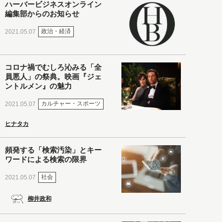
ハーバービジネスオンライン
編集部からのお知らせ
政治・経済
2021.05.07
コロナ禍でむしろ沁みる「全
員悪人」の祭典。映画『ジェ
ントルメン』の魅力
カルチャー・スポーツ
2021.05.07
ヒナタカ
頻発する「検索汚染」とキー
ワードによる検索の限界
社会
2021.05.07
柳井政和