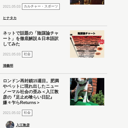
カルチャー・スポーツ
2021.05.03
ヒナタカ
ネットで話題の「陰謀論チャ
ート」を徹底解説＆日本語訳
してみた
社会
2021.05.03
清義明
ロンドン再封鎖15週目。肥満
やペットに現れ出したニュー
ノーマル社会の歪み＜入江敦
彦の『足止め喰らい日記』
嫌々乍らReturns＞
社会
2021.05.02
入江敦彦