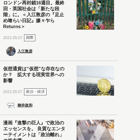
ロンドン再封鎖16週目。最終
回・英国社会は「新たな段
階」に。＜入江敦彦の『足止
め喰らい日記』嫌々乍ら
Returns＞
国際
2021.05.07
入江敦彦
仮想通貨は“仮想”な存在なの
か？ 拡大する現実世界への
影響
政治・経済
2021.05.07
柳井政和
漫画『進撃の巨人』で政治の
エッセンスを。 良質なエンタ
ーテイメントは「政治離れ」