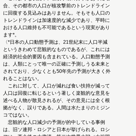
合、その都市の人口が核攻撃前のトレンドライン
に回復する見込みはありません。そもそも人口の
トレンドラインは加速度的な減少であり、平時に
おける人口維持も不可能であるという現実があり
ます*。
〈*日本の人口動態予測は、21世紀末に人口半減
というきわめて悲観的なものであるが、これには
経済的社会的要因も含まれている。人口動態予測
は、人類にとって唯一の正確に予測しうる未来と
されており、少なくとも50年先の予測が大きく外
れることはない。
これに対して、人口が減れば食い扶持が減って
人口は回復に転じるという著しく楽観的な意見を
述べる人物が散見されるが、その意見には全く根
拠がなく、誤りである。人間は水たまりのミジン
コではない。
悲観的な人口減少の予測が的中している事例
は、旧ソ連邦・ロシアと日本が挙げられる。ロシ