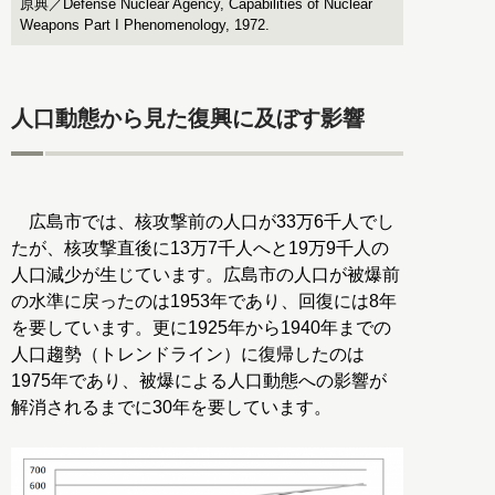
原典／Defense Nuclear Agency, Capabilities of Nuclear
Weapons Part I Phenomenology, 1972.
人口動態から見た復興に及ぼす影響
広島市では、核攻撃前の人口が33万6千人でし
たが、核攻撃直後に13万7千人へと19万9千人の
人口減少が生じています。広島市の人口が被爆前
の水準に戻ったのは1953年であり、回復には8年
を要しています。更に1925年から1940年までの
人口趨勢（トレンドライン）に復帰したのは
1975年であり、被爆による人口動態への影響が
解消されるまでに30年を要しています。