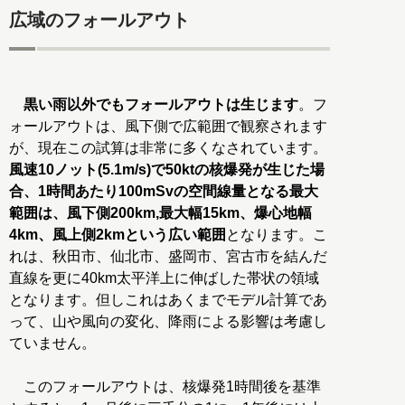
広域のフォールアウト
黒い雨以外でもフォールアウトは生じます
。フ
ォールアウトは、風下側で広範囲で観察されます
が、現在この試算は非常に多くなされています。
風速10ノット(5.1m/s)で50ktの核爆発が生じた場
合、1時間あたり100mSvの空間線量となる最大
範囲は、風下側200km,最大幅15km、爆心地幅
4km、風上側2kmという広い範囲
となります。こ
れは、秋田市、仙北市、盛岡市、宮古市を結んだ
直線を更に40km太平洋上に伸ばした帯状の領域
となります。但しこれはあくまでモデル計算であ
って、山や風向の変化、降雨による影響は考慮し
ていません。
このフォールアウトは、核爆発1時間後を基準