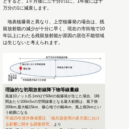
とすると、1ヶ月後に三千分の1に、1年後には十
万分の1に減衰します。
地表核爆発と異なり、上空核爆発の場合は、残
留放射能の減少が十分に早く、現在の市街地で10
年以上にわたる残留放射能が原因の居住不能領域
は生じないと考えられます。
理論的な初期放射線降下物等線量線
風速10ノット(5.1m/s)で50ktの核爆発が生じた場合、1時
間あたり100mSvの空間線量となる最大範囲は、風下側
200km,最大幅15km、爆心地での幅4km、風上側2kmとい
う範囲になる
平成25年度外務省委託 「核兵器使用の多方面におけ
る影響に関する調査研究」
より