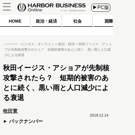
▶PC版
HOME
政治・経済
社会
国際
ハーバー・ビジネス・オンライン
政治・経済
秋田イージス・アショ
アが先制核攻撃されたら？ 短期的被害のあとに続く、黒い雨と人口減
少による衰退
秋田イージス・アショアが先制核
攻撃されたら？ 短期的被害のあ
とに続く、黒い雨と人口減少によ
る衰退
牧田寛
2019.12.14
バックナンバー