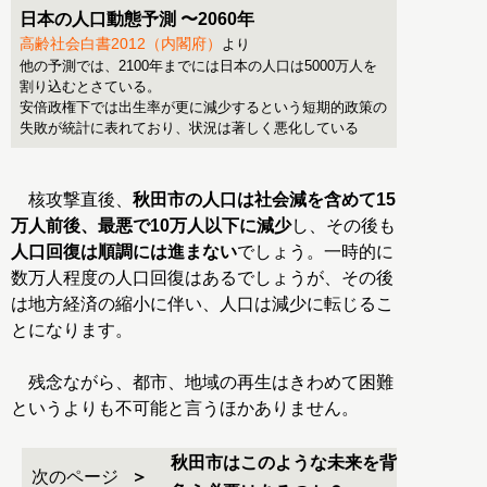
日本の人口動態予測 〜2060年
高齢社会白書2012（内閣府）
より
他の予測では、2100年までには日本の人口は5000万人を
割り込むとさている。
安倍政権下では出生率が更に減少するという短期的政策の
失敗が統計に表れており、状況は著しく悪化している
核攻撃直後、
秋田市の人口は社会減を含めて15
万人前後、最悪で10万人以下に減少
し、その後も
人口回復は順調には進まない
でしょう。一時的に
数万人程度の人口回復はあるでしょうが、その後
は地方経済の縮小に伴い、人口は減少に転じるこ
とになります。
残念ながら、都市、地域の再生はきわめて困難
というよりも不可能と言うほかありません。
秋田市はこのような未来を背
次のページ