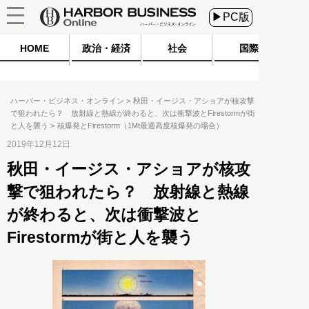
▶PC版
HOME
政治・経済
社会
国際
ハーバー・ビジネス・オンライン
秋田・イージス・アショアが核攻撃
で狙われたら？ 放射線と熱線が終わると、次は衝撃波とFirestormが街
と人を襲う
核爆発とFirestorm（1Mt最適高度核爆発の場合）
2019年12月12日
秋田・イージス・アショアが核攻
撃で狙われたら？ 放射線と熱線
が終わると、次は衝撃波と
Firestormが街と人を襲う