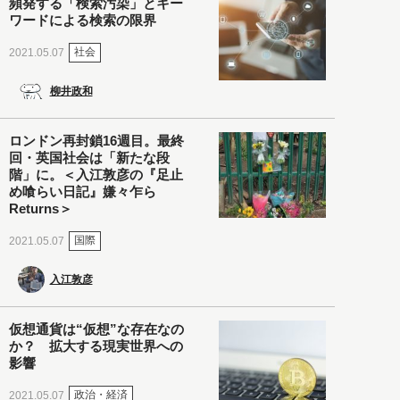
頻発する「検索汚染」とキー
ワードによる検索の限界
社会
2021.05.07
柳井政和
ロンドン再封鎖16週目。最終
回・英国社会は「新たな段
階」に。＜入江敦彦の『足止
め喰らい日記』嫌々乍ら
Returns＞
国際
2021.05.07
入江敦彦
仮想通貨は“仮想”な存在なの
か？ 拡大する現実世界への
影響
政治・経済
2021.05.07