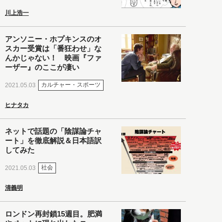
川上浩一
アンソニー・ホプキンスのオ
スカー受賞は「番狂わせ」な
んかじゃない！ 映画『ファ
ーザー』のここが凄い
カルチャー・スポーツ
2021.05.03
ヒナタカ
ネットで話題の「陰謀論チャ
ート」を徹底解説＆日本語訳
してみた
社会
2021.05.03
清義明
ロンドン再封鎖15週目。肥満