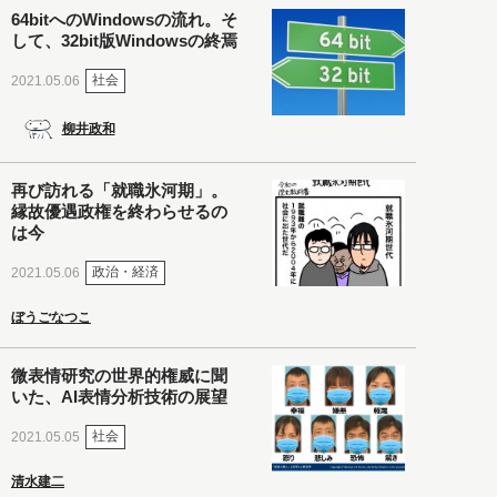
64bitへのWindowsの流れ。そ
して、32bit版Windowsの終焉
社会
2021.05.06
柳井政和
再び訪れる「就職氷河期」。
縁故優遇政権を終わらせるの
は今
政治・経済
2021.05.06
ぼうごなつこ
微表情研究の世界的権威に聞
いた、AI表情分析技術の展望
社会
2021.05.05
清水建二