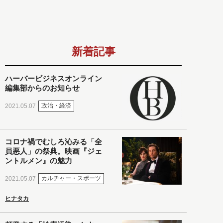
新着記事
ハーバービジネスオンライン
編集部からのお知らせ
政治・経済
2021.05.07
コロナ禍でむしろ沁みる「全
員悪人」の祭典。映画『ジェ
ントルメン』の魅力
カルチャー・スポーツ
2021.05.07
ヒナタカ