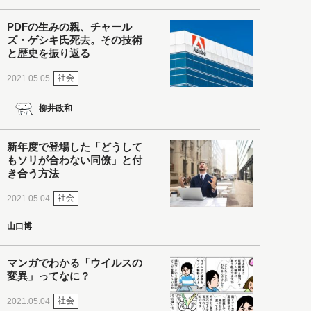
PDFの生みの親、チャール
ズ・ゲシキ氏死去。その技術
と歴史を振り返る
社会
2021.05.05
柳井政和
新年度で登場した「どうして
もソリが合わない同僚」と付
き合う方法
社会
2021.05.04
山口博
マンガでわかる「ウイルスの
変異」ってなに？
社会
2021.05.04