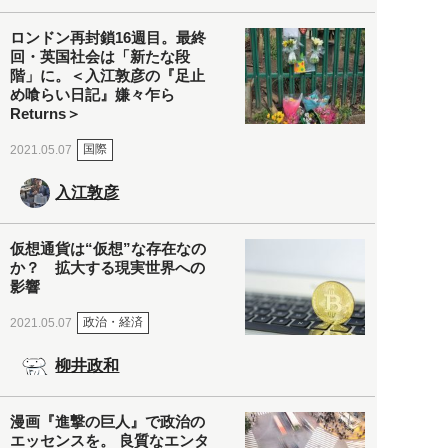
ロンドン再封鎖16週目。最終
回・英国社会は「新たな段
階」に。＜入江敦彦の『足止
め喰らい日記』嫌々乍ら
Returns＞
国際
2021.05.07
入江敦彦
仮想通貨は“仮想”な存在なの
か？ 拡大する現実世界への
影響
政治・経済
2021.05.07
柳井政和
漫画『進撃の巨人』で政治の
エッセンスを。 良質なエンタ