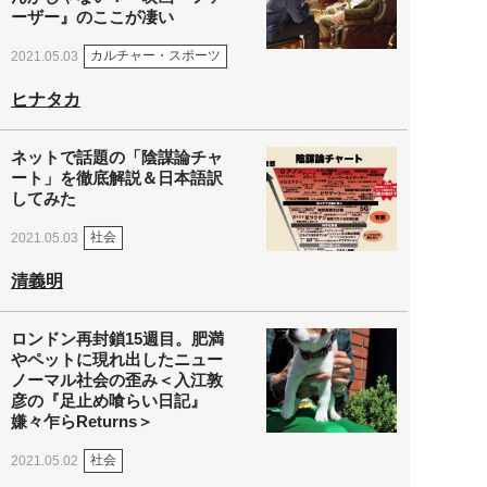
ーザー』のここが凄い
カルチャー・スポーツ
2021.05.03
ヒナタカ
ネットで話題の「陰謀論チャ
ート」を徹底解説＆日本語訳
してみた
社会
2021.05.03
清義明
ロンドン再封鎖15週目。肥満
やペットに現れ出したニュー
ノーマル社会の歪み＜入江敦
彦の『足止め喰らい日記』
嫌々乍らReturns＞
社会
2021.05.02