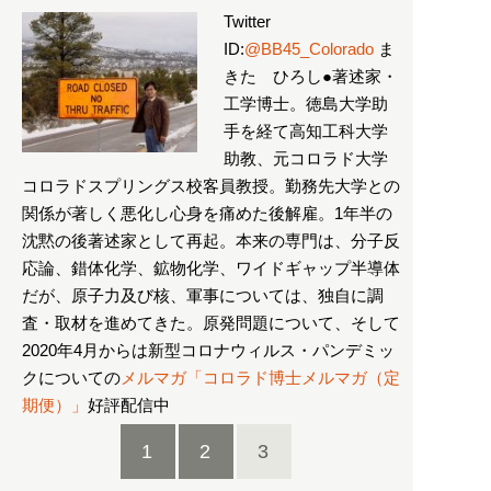
Twitter
ID:
@BB45_Colorado
ま
きた ひろし●著述家・
工学博士。徳島大学助
手を経て高知工科大学
助教、元コロラド大学
コロラドスプリングス校客員教授。勤務先大学との
関係が著しく悪化し心身を痛めた後解雇。1年半の
沈黙の後著述家として再起。本来の専門は、分子反
応論、錯体化学、鉱物化学、ワイドギャップ半導体
だが、原子力及び核、軍事については、独自に調
査・取材を進めてきた。原発問題について、そして
2020年4月からは新型コロナウィルス・パンデミッ
クについての
メルマガ「コロラド博士メルマガ（定
期便）」
好評配信中
1
2
3