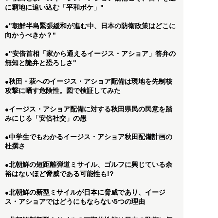
に窮地に追い込む「平和ボケ」"
"朝鮮半島緊張緩和が進む中、日本の防衛政策はどこに
●
向かうべきか？"
"安倍首相「家から通えるイージス・アショア」答弁の
●
無知と詭弁と恐ろしさ"
秋田・萩へのイージス・アショア配備は現地を先制核
●
攻撃に晒す危険性。図で検証してみた
イージス・アショア配備に対する秋田県民の民意を踏
●
みにじる「安倍社交」の愚
中学生でもわかるイージス・アショア秋田配備計画の
●
杜撰さ
北朝鮮の短距離弾道ミサイル、ゴルフに興じている余
●
裕はないほど脅威である可能性も!?
北朝鮮の新型ミサイルが日本に脅威であり、イージ
●
ス・アショアではどうにもならない5つの理由