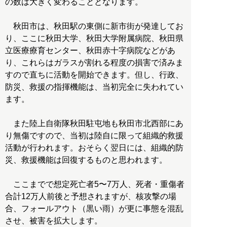
の数は大きく変わることとなります。
秋田市は、秋田駅の東側に新市街が発達してお
り、ここに秋田大学、秋田大学附属病院、秋田県
立医療療育センター、秋田赤十字病院などがあ
り、これらはガラスが割れる程度の損害で済みま
すので直ちに活動を開始できます。但し、行政、
防災、救援の指揮機能は、当初完全に失われてい
ます。
また陸上自衛隊秋田駐屯地も秋田市北西部にあ
り無傷ですので、当初は陸自に限って組織的救援
活動が行われます。おそらく翌日には、組織的防
災、救援機能は回復するものと思われます。
ここまでで想定死亡者5〜7万人、死者・重傷者
合計12万人前後と予想されますが、核攻撃の場
合、フォールアウト（黒い雨）が更に事態を混乱
させ、被害を拡大します。