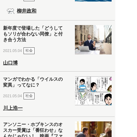
柳井政和
新年度で登場した「どうして
もソリが合わない同僚」と付
き合う方法
社会
2021.05.04
山口博
マンガでわかる「ウイルスの
変異」ってなに？
社会
2021.05.04
川上浩一
アンソニー・ホプキンスのオ
スカー受賞は「番狂わせ」な
んかじゃない！ 映画『ファ