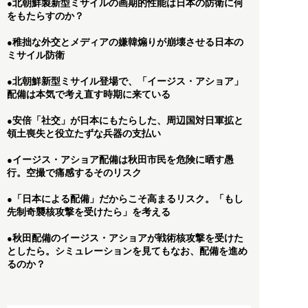
北朝鮮製新型ミサイルの画期的性能は日本の防衛に何
●
をもたらすのか？
稚拙な外交とメディアの嫌韓煽りが崩壊させる日本の
●
ミサイル防衛
北朝鮮新型ミサイル登場で、「イージス・アショア」
●
配備は本気で考え直す時期に来ている
安倍「社交」が日本にもたらした、周辺国対日軍拡と
●
領土喪失と役立たずな兵器の支払い
イージス・アショア配備は秋田市民を危険に晒す愚
●
行。空撮で痛感するそのリスク
「日本による配備」だからこそ高まるリスク。「もし
●
先制奇襲核攻撃を受けたら」を考える
秋田配備のイージス・アショアが戦術核攻撃を受けた
●
としたら。シミュレーションを見てもなお、配備を進め
るのか？