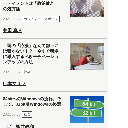
ーテイメントは「政治離れ」
の処方箋
カルチャー・スポーツ
2021.05.07
井田 真人
上司の「応援」なんて部下に
は響かない！？ 今すぐ職場
に導入するべきモチベーショ
ンアップの方法
社会
2021.05.07
山本マサヤ
64bitへのWindowsの流れ。そ
して、32bit版Windowsの終焉
社会
2021.05.06
柳井政和