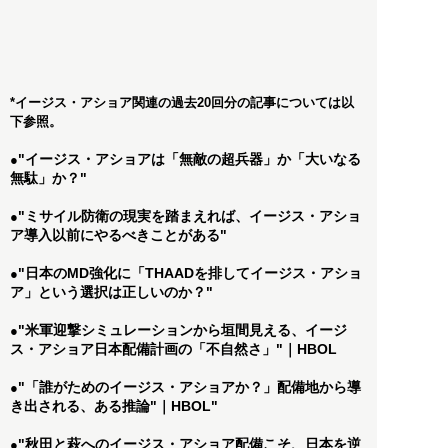
*イージス・アショア関連の過去20回分の記事については以
下参照。
"イージス・アショアは「無敵の超兵器」か「大いなる
●
無駄」か？"
"ミサイル防衛の現実を踏まえれば、イージス・アショ
●
ア導入以前にやるべきことがある"
"日本のMD強化に「THAADを排してイージス・アショ
●
ア」という選択は正しいのか？"
"米軍迎撃シミュレーションから垣間見える、イージ
●
ス・アショア日本配備計画の「不自然さ」"｜HBOL
"「誰がためのイージス・アショアか？」配備地から導
●
き出される、ある推論"｜HBOL"
"秋田と萩へのイージス・アショア配備こそ、日本を逆
●