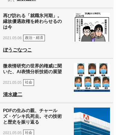
再び訪れる「就職氷河期」。
縁故優遇政権を終わらせるの
は今
政治・経済
2021.05.06
ぼうごなつこ
微表情研究の世界的権威に聞
いた、AI表情分析技術の展望
社会
2021.05.05
清水建二
PDFの生みの親、チャール
ズ・ゲシキ氏死去。その技術
と歴史を振り返る
社会
2021.05.05