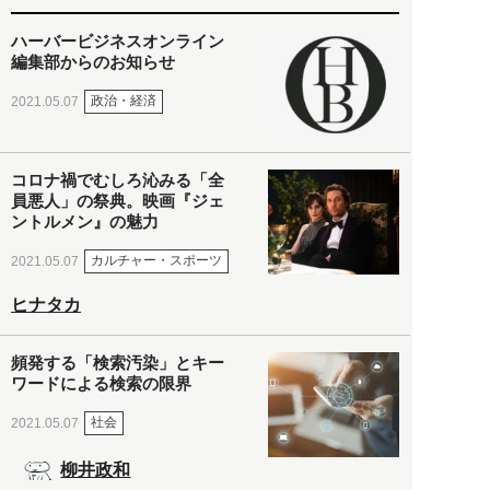
ハーバービジネスオンライン
編集部からのお知らせ
政治・経済
2021.05.07
コロナ禍でむしろ沁みる「全
員悪人」の祭典。映画『ジェ
ントルメン』の魅力
カルチャー・スポーツ
2021.05.07
ヒナタカ
頻発する「検索汚染」とキー
ワードによる検索の限界
社会
2021.05.07
柳井政和