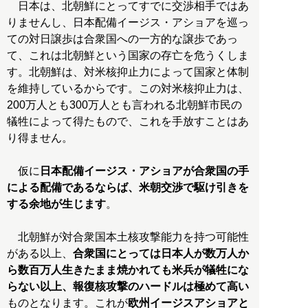
日本は、北朝鮮にとってすでに交渉相手ではあ
りませんし、日本配備イージス・アショアを巡っ
ての対日譲歩は合衆国への一方的な譲歩であっ
て、これは北朝鮮という国家の存亡を危うくしま
す。北朝鮮は、対米核抑止力によって国家と体制
を維持しているからです。この対米核抑止力は、
200万人とも300万人とも言われる北朝鮮市民の
犠牲によって得たもので、これを手放すことはあ
り得ません。
仮に
日本配備イージス・アショアが合衆国の手
による配備であるならば、米朝交渉で駆け引きを
する余地が生じます
。
北朝鮮が対合衆国本土核攻撃能力を持つ可能性
がある以上、
合衆国にとっては日本人が数万人か
ら数百万人生きたまま焼かれても米兵が犠牲にな
らない以上、報復核攻撃のハードルは極めて高い
ものとなります。これが
欧州イージスアショアと