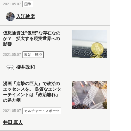
国際
2021.05.07
入江敦彦
仮想通貨は“仮想”な存在なの
か？ 拡大する現実世界への
影響
政治・経済
2021.05.07
柳井政和
漫画『進撃の巨人』で政治の
エッセンスを。 良質なエンタ
ーテイメントは「政治離れ」
の処方箋
カルチャー・スポーツ
2021.05.07
井田 真人