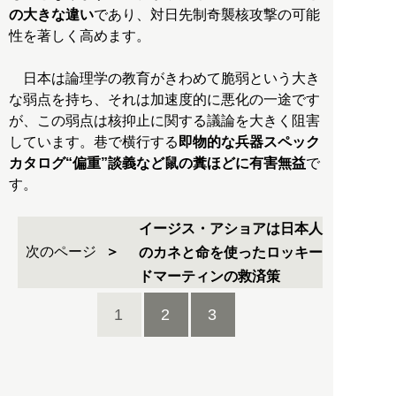
の大きな違い
であり、対日先制奇襲核攻撃の可能
性を著しく高めます。
日本は論理学の教育がきわめて脆弱という大き
な弱点を持ち、それは加速度的に悪化の一途です
が、この弱点は核抑止に関する議論を大きく阻害
しています。巷で横行する
即物的な兵器スペック
カタログ“偏重”談義など鼠の糞ほどに有害無益
で
す。
イージス・アショアは日本人
次のページ
のカネと命を使ったロッキー
ドマーティンの救済策
1
2
3