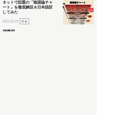
ネットで話題の「陰謀論チャ
ート」を徹底解説＆日本語訳
してみた
社会
2021.05.03
清義明
ロンドン再封鎖15週目。肥満
やペットに現れ出したニュー
ノーマル社会の歪み＜入江敦
彦の『足止め喰らい日記』
嫌々乍らReturns＞
社会
2021.05.02
入江敦彦
「ケーキの出前」に「高級ブ
ランドのサブスク」も――コ
ロナ禍のなか「進化」する百
貨店