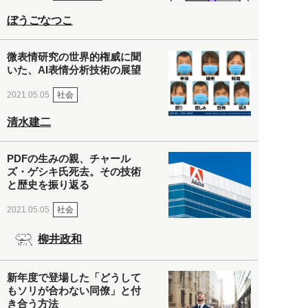
ぼうごなつこ
微表情研究の世界的権威に聞
いた、AI表情分析技術の展望
社会
2021.05.05
清水建二
PDFの生みの親、チャール
ズ・ゲシキ氏死去。その技術
と歴史を振り返る
社会
2021.05.05
柳井政和
新年度で登場した「どうして
もソリが合わない同僚」と付
き合う方法