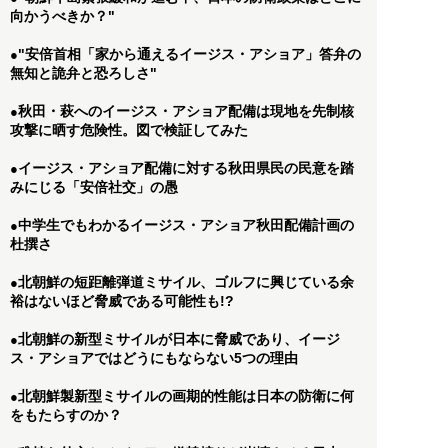
向かうべきか？"
"安倍首相「家から通えるイージス・アショア」答弁の
●
無知と詭弁と恐ろしさ"
秋田・萩へのイージス・アショア配備は現地を先制核
●
攻撃に晒す危険性。図で検証してみた
イージス・アショア配備に対する秋田県民の民意を踏
●
みにじる「安倍社交」の愚
中学生でもわかるイージス・アショア秋田配備計画の
●
杜撰さ
北朝鮮の短距離弾道ミサイル、ゴルフに興じている余
●
裕はないほど脅威である可能性も!?
北朝鮮の新型ミサイルが日本に脅威であり、イージ
●
ス・アショアではどうにもならない5つの理由
北朝鮮製新型ミサイルの画期的性能は日本の防衛に何
●
をもたらすのか？