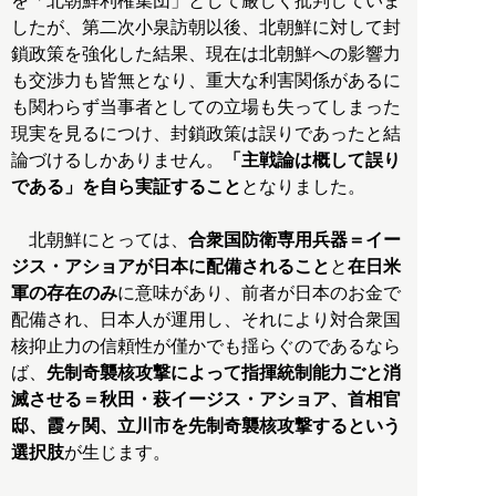
を「北朝鮮利権集団」として厳しく批判していま
したが、第二次小泉訪朝以後、北朝鮮に対して封
鎖政策を強化した結果、現在は北朝鮮への影響力
も交渉力も皆無となり、重大な利害関係があるに
も関わらず当事者としての立場も失ってしまった
現実を見るにつけ、封鎖政策は誤りであったと結
論づけるしかありません。
「主戦論は概して誤り
である」を自ら実証すること
となりました。
北朝鮮にとっては、
合衆国防衛専用兵器＝イー
ジス・アショアが日本に配備されること
と
在日米
軍の存在のみ
に意味があり、前者が日本のお金で
配備され、日本人が運用し、それにより対合衆国
核抑止力の信頼性が僅かでも揺らぐのであるなら
ば、
先制奇襲核攻撃によって指揮統制能力ごと消
滅させる＝秋田・萩イージス・アショア、首相官
邸、霞ヶ関、立川市を先制奇襲核攻撃するという
選択肢
が生じます。