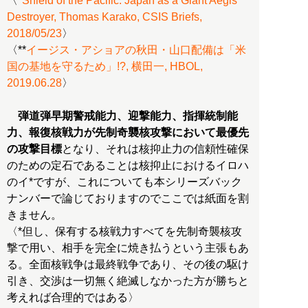
〈*
Shield of the Pacific: Japan as a Giant Aegis
Destroyer, Thomas Karako, CSIS Briefs,
2018/05/23
〉
〈**
イージス・アショアの秋田・山口配備は「米
国の基地を守るため」!?, 横田一, HBOL,
2019.06.28
〉
弾道弾早期警戒能力、迎撃能力、指揮統制能
力、報復核戦力が先制奇襲核攻撃において最優先
の攻撃目標
となり、それは核抑止力の信頼性確保
のための定石であることは核抑止におけるイロハ
のイ*ですが、これについても本シリーズバック
ナンバーで論じておりますのでここでは紙面を割
きません。
〈*但し、保有する核戦力すべてを先制奇襲核攻
撃で用い、相手を完全に焼き払うという主張もあ
る。全面核戦争は最終戦争であり、その後の駆け
引き、交渉は一切無く絶滅しなかった方が勝ちと
考えれば合理的ではある〉