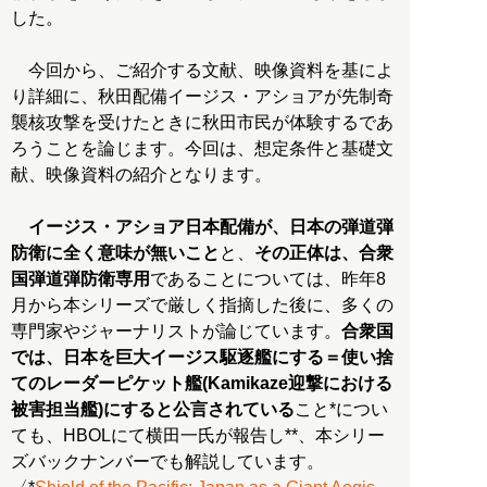
した。
今回から、ご紹介する文献、映像資料を基によ
り詳細に、秋田配備イージス・アショアが先制奇
襲核攻撃を受けたときに秋田市民が体験するであ
ろうことを論じます。今回は、想定条件と基礎文
献、映像資料の紹介となります。
イージス・アショア日本配備が、日本の弾道弾
防衛に全く意味が無いこと
と、
その正体は、合衆
国弾道弾防衛専用
であることについては、昨年8
月から本シリーズで厳しく指摘した後に、多くの
専門家やジャーナリストが論じています。
合衆国
では、日本を巨大イージス駆逐艦にする＝使い捨
てのレーダーピケット艦(Kamikaze迎撃における
被害担当艦)にすると公言されている
こと*につい
ても、HBOLにて横田一氏が報告し**、本シリー
ズバックナンバーでも解説しています。