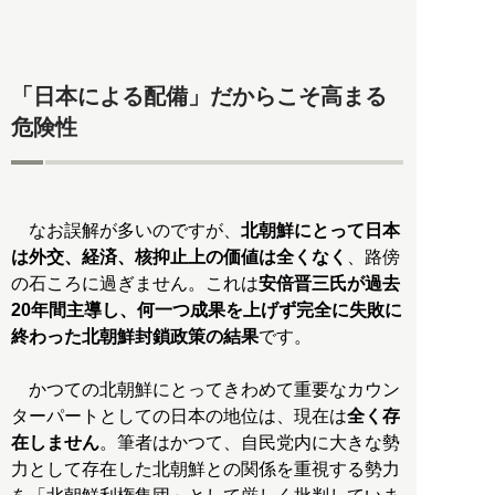
「日本による配備」だからこそ高まる
危険性
なお誤解が多いのですが、
北朝鮮にとって日本
は外交、経済、核抑止上の価値は全くなく
、路傍
の石ころに過ぎません。これは
安倍晋三氏が過去
20年間主導し、何一つ成果を上げず完全に失敗に
終わった北朝鮮封鎖政策の結果
です。
かつての北朝鮮にとってきわめて重要なカウン
ターパートとしての日本の地位は、現在は
全く存
在しません
。筆者はかつて、自民党内に大きな勢
力として存在した北朝鮮との関係を重視する勢力