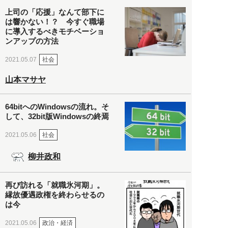
上司の「応援」なんて部下に
は響かない！？ 今すぐ職場
に導入するべきモチベーショ
ンアップの方法
社会
2021.05.07
山本マサヤ
64bitへのWindowsの流れ。そ
して、32bit版Windowsの終焉
社会
2021.05.06
柳井政和
再び訪れる「就職氷河期」。
縁故優遇政権を終わらせるの
は今
政治・経済
2021.05.06