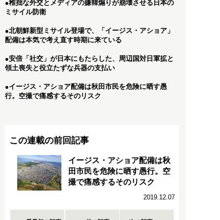
稚拙な外交とメディアの嫌韓煽りが崩壊させる日本の
●
ミサイル防衛
北朝鮮新型ミサイル登場で、「イージス・アショア」
●
配備は本気で考え直す時期に来ている
安倍「社交」が日本にもたらした、周辺国対日軍拡と
●
領土喪失と役立たずな兵器の支払い
イージス・アショア配備は秋田市民を危険に晒す愚
●
行。空撮で痛感するそのリスク
この連載の前回記事
イージス・アショア配備は秋
田市民を危険に晒す愚行。空
撮で痛感するそのリスク
2019.12.07