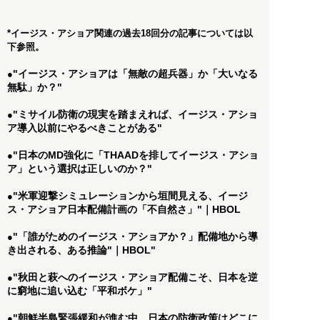
*イージス・アショア関連の過去18回分の記事については以
下参照。
"イージス・アショアは「無敵の超兵器」か「大いなる
●
無駄」か？"
"ミサイル防衛の現実を踏まえれば、イージス・アショ
●
ア導入以前にやるべきことがある"
"日本のMD強化に「THAADを排してイージス・アショ
●
ア」という選択は正しいのか？"
"米軍迎撃シミュレーションから垣間見える、イージ
●
ス・アショア日本配備計画の「不自然さ」"｜HBOL
"「誰がためのイージス・アショアか？」配備地から導
●
き出される、ある推論"｜HBOL"
"秋田と萩へのイージス・アショア配備こそ、日本を逆
●
に窮地に追い込む「平和ボケ」"
"朝鮮半島緊張緩和が進む中、日本の防衛政策はどこに
●