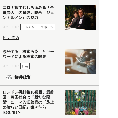
コロナ禍でむしろ沁みる「全
員悪人」の祭典。映画『ジェ
ントルメン』の魅力
カルチャー・スポーツ
2021.05.07
ヒナタカ
頻発する「検索汚染」とキー
ワードによる検索の限界
社会
2021.05.07
柳井政和
ロンドン再封鎖16週目。最終
回・英国社会は「新たな段
階」に。＜入江敦彦の『足止
め喰らい日記』嫌々乍ら
Returns＞