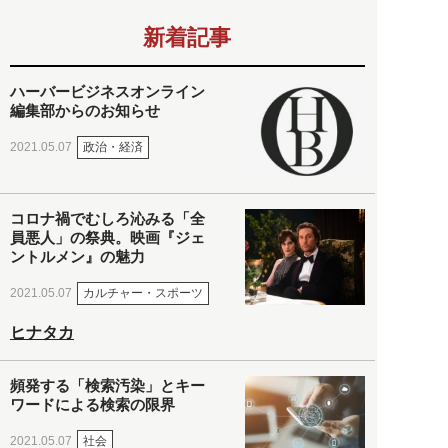
新着記事
ハーバービジネスオンライン
編集部からのお知らせ
政治・経済
2021.05.07
コロナ禍でむしろ沁みる「全
員悪人」の祭典。映画『ジェ
ントルメン』の魅力
カルチャー・スポーツ
2021.05.07
ヒナタカ
頻発する「検索汚染」とキー
ワードによる検索の限界
社会
2021.05.07