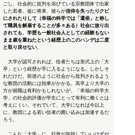
ごし、社会的に批判を浴びている宗教団体で出家
した若者。仮に将来、彼らが
信仰を失ったりクビ
にされたりして（幸福の科学では「還俗」と称し
て職員を解雇することが多々ある）社会に放り出
されても、学歴も一般社会人としての経験もない
まま歳を重ねたという経歴上のこのハンデは二度
と取り戻せない
。
大学が認可されれば、信者たちは形式上の「大
卒」という経歴が手に入るようになる。しかしそ
れだけだ。前述のように社会から批判されるよう
な教団の活動には拍車がかかる。高卒より大卒の
方が就職は有利かもしれないが、「幸福の科学大
学」の社会的評価が学生にとって有利に働くとは
考えにくい。それでいて、大学になれば今以上
に、教団による若い信者の囲い込みは加速するだ
ろう。
こんな「大学」に、行政が加担していいはずが