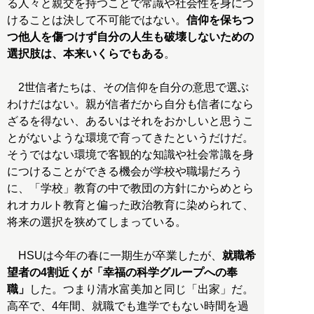
る人々と親交を持つことで常識や社会性を身につ
けることは決して不可能ではない。
信仰を保ちつ
つ他人を傷つけず自分の人生も破壊しないための
選択肢は、本来いくらでもある
。
2世信者たちは、その信仰を自分の意思で選ぶ
わけだはない。親が信者だから自分も信者になら
ざるを得ない、あるいはそれをおかしいと思うこ
とがないような環境で育ってきたというだけだ。
そうではない環境で客観的な知識や社会常識を身
につけることができる機会が学校や職場だろう
に、「学校」教育の中で教団の方針にからめとら
れオカルト教育と偏った政治教育に染められて、
将来の選択を狭めてしまっている。
HSUは今年の春に一期生が卒業したが、
就職希
望者の4割近くが「幸福の科学グループへの奉
職」
した。つまり清水富美加と同じ「出家」だ。
高卒で、4年間、就職でも進学でもない時間を過