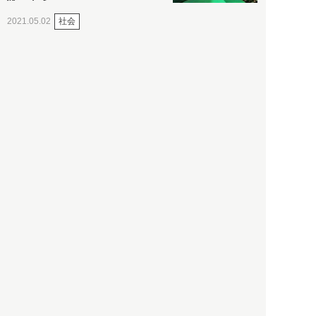
社会
2021.05.02
入江敦彦
「ケーキの出前」に「高級ブ
ランドのサブスク」も――コ
ロナ禍のなか「進化」する百
貨店
政治・経済
2021.05.02
都市商業研究所
「高度外国人材」という言葉
に潜む欺瞞と、日本が搾取し
依存する圧倒的多数の外国人
労働者の実像とは？
社会
2021.05.01