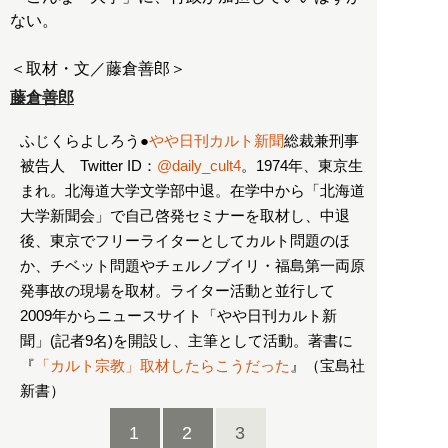
ない。
＜取材・文／藤倉善郎＞
藤倉善郎
ふじくらよしろう●
やや日刊カルト新聞
総裁兼刑事
被告人 Twitter ID：
@daily_cult4
。1974年、東京生
まれ。北海道大学文学部中退。在学中から「北海道
大学新聞会」で自己啓発セミナーを取材し、中退
後、東京でフリーライターとしてカルト問題のほ
か、チベット問題やチェルノブイリ・福島第一両原
発事故の現場を取材。ライター活動と並行して
2009年からニュースサイト「やや日刊カルト新
聞」(記者9名)を開設し、主筆として活動。著書に
『
「カルト宗教」取材したらこうだった
』（宝島社
新書）
1
2
3