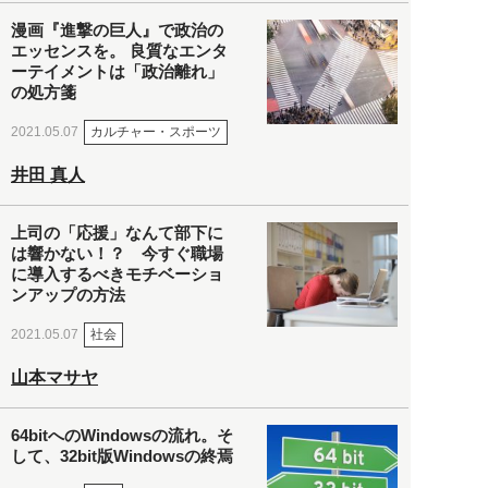
漫画『進撃の巨人』で政治の
エッセンスを。 良質なエンタ
ーテイメントは「政治離れ」
の処方箋
カルチャー・スポーツ
2021.05.07
井田 真人
上司の「応援」なんて部下に
は響かない！？ 今すぐ職場
に導入するべきモチベーショ
ンアップの方法
社会
2021.05.07
山本マサヤ
64bitへのWindowsの流れ。そ
して、32bit版Windowsの終焉