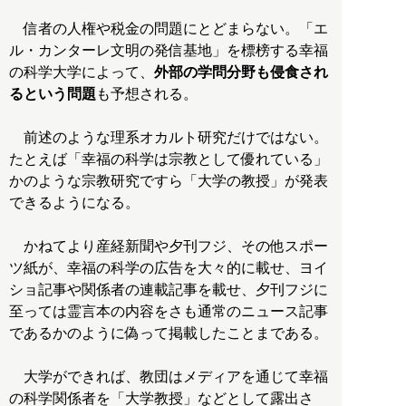
信者の人権や税金の問題にとどまらない。「エ
ル・カンターレ文明の発信基地」を標榜する幸福
の科学大学によって、
外部の学問分野も侵食され
るという問題
も予想される。
前述のような理系オカルト研究だけではない。
たとえば「幸福の科学は宗教として優れている」
かのような宗教研究ですら「大学の教授」が発表
できるようになる。
かねてより産経新聞や夕刊フジ、その他スポー
ツ紙が、幸福の科学の広告を大々的に載せ、ヨイ
ショ記事や関係者の連載記事を載せ、夕刊フジに
至っては霊言本の内容をさも通常のニュース記事
であるかのように偽って掲載したことまである。
大学ができれば、教団はメディアを通じて幸福
の科学関係者を「大学教授」などとして露出さ