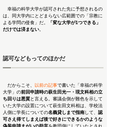
幸福の科学大学が認可された先に予想されるの
は、同大学内にとどまらない広範囲での「宗教に
よる学問の侵食」だ。
「変な大学が1つできる」
だけでは済まない
。
認可などもってのほかだ
だからこそ、
以前の記事
で書いた「幸福の科学
大学」の
前回申請時の萩生田光一・現文科相の立
ち回りは悪質
と言える。審議会側が難色を示して
いた大学の設置について萩生田文科相は、学校法
人側に学長についての
名義貸しまで指南
して、
認
可さえ得てしまえば後で好きにできるかのような
偽装申請まがいの助言
を教団側にしていたとされ