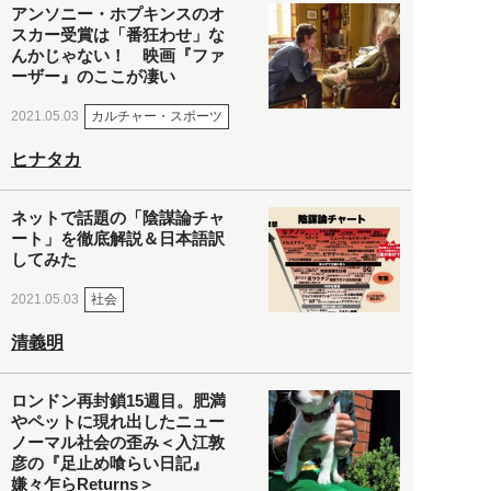
アンソニー・ホプキンスのオ
スカー受賞は「番狂わせ」な
んかじゃない！ 映画『ファ
ーザー』のここが凄い
カルチャー・スポーツ
2021.05.03
ヒナタカ
ネットで話題の「陰謀論チャ
ート」を徹底解説＆日本語訳
してみた
社会
2021.05.03
清義明
ロンドン再封鎖15週目。肥満
やペットに現れ出したニュー
ノーマル社会の歪み＜入江敦
彦の『足止め喰らい日記』
嫌々乍らReturns＞