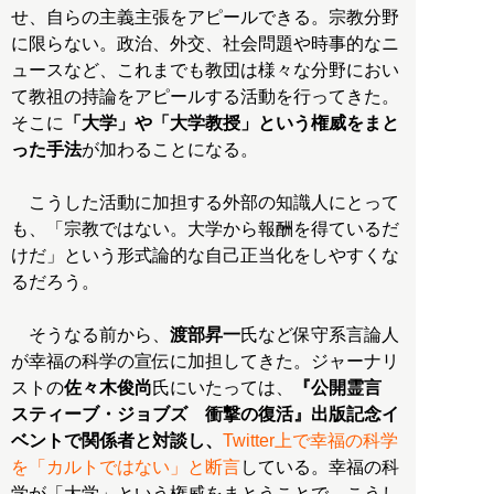
せ、自らの主義主張をアピールできる。宗教分野
に限らない。政治、外交、社会問題や時事的なニ
ュースなど、これまでも教団は様々な分野におい
て教祖の持論をアピールする活動を行ってきた。
そこに
「大学」や「大学教授」という権威をまと
った手法
が加わることになる。
こうした活動に加担する外部の知識人にとって
も、「宗教ではない。大学から報酬を得ているだ
けだ」という形式論的な自己正当化をしやすくな
るだろう。
そうなる前から、
渡部昇一
氏など保守系言論人
が幸福の科学の宣伝に加担してきた。ジャーナリ
ストの
佐々木俊尚
氏にいたっては、
『公開霊言
スティーブ・ジョブズ 衝撃の復活』出版記念イ
ベントで関係者と対談し、
Twitter上で幸福の科学
を「カルトではない」と断言
している。幸福の科
学が「大学」という権威をまとうことで、こうし