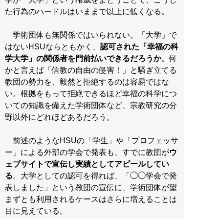
た行為のハードルはいままで以上に低くなる。
学術団体も無関係ではいられない。「大学」で
はないHSUならともかく、
認可された「幸福の科
学大学」の関係者を門前払いできるだろうか
。何
かと言えば「信教の自由の侵害！」と騒ぎ立てる
教団の勢力を、毅然と拒絶するのは容易ではな
い。根拠をもって拒絶できるほど幸福の科学につ
いての知識を備えた学術団体など、宗教研究の分
野以外にどれほどあるだろう。
前述のようなHSUの「学生」や「プロフェッサ
ー」による外部の学会で発表も、すでに教団が
ウ
ェブサイトで宣伝し実績としてアピールしてい
る
。大学としての認可を得れば、「◯◯学会で発
表しました」という教団の宣伝に、学術団体が望
まずとも利用されるケースはさらに増えることは
目に見えている。