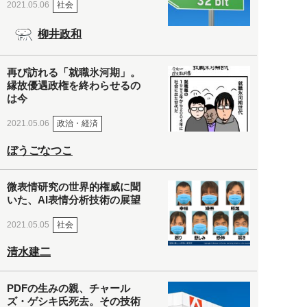
社会
2021.05.06
柳井政和
再び訪れる「就職氷河期」。
縁故優遇政権を終わらせるの
は今
政治・経済
2021.05.06
ぼうごなつこ
微表情研究の世界的権威に聞
いた、AI表情分析技術の展望
社会
2021.05.05
清水建二
PDFの生みの親、チャール
ズ・ゲシキ氏死去。その技術