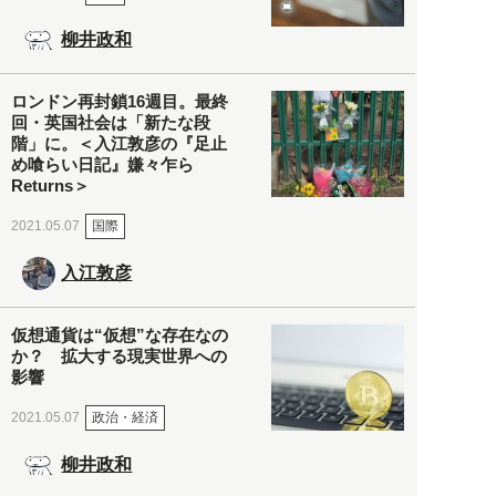
柳井政和
ロンドン再封鎖16週目。最終
回・英国社会は「新たな段
階」に。＜入江敦彦の『足止
め喰らい日記』嫌々乍ら
Returns＞
国際
2021.05.07
入江敦彦
仮想通貨は“仮想”な存在なの
か？ 拡大する現実世界への
影響
政治・経済
2021.05.07
柳井政和