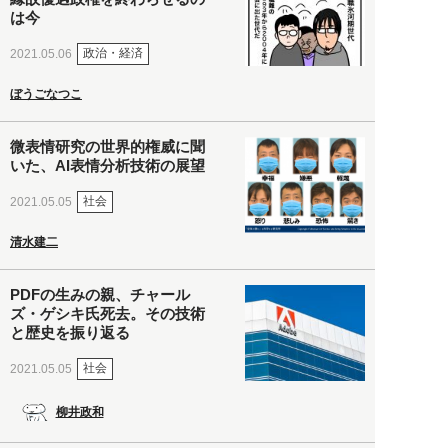
は今
政治・経済
2021.05.06
ぼうごなつこ
微表情研究の世界的権威に聞
いた、AI表情分析技術の展望
社会
2021.05.05
清水建二
PDFの生みの親、チャール
ズ・ゲシキ氏死去。その技術
と歴史を振り返る
社会
2021.05.05
柳井政和