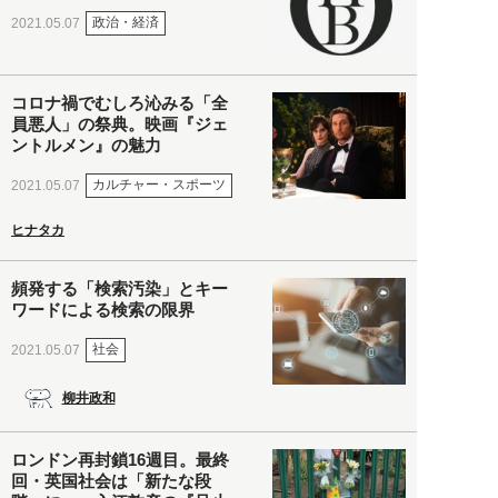
政治・経済
2021.05.07
コロナ禍でむしろ沁みる「全
員悪人」の祭典。映画『ジェ
ントルメン』の魅力
カルチャー・スポーツ
2021.05.07
ヒナタカ
頻発する「検索汚染」とキー
ワードによる検索の限界
社会
2021.05.07
柳井政和
ロンドン再封鎖16週目。最終
回・英国社会は「新たな段