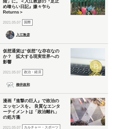
階」に。＜入江敦彦の『足止
め喰らい日記』嫌々乍ら
Returns＞
国際
2021.05.07
入江敦彦
仮想通貨は“仮想”な存在なの
か？ 拡大する現実世界への
影響
政治・経済
2021.05.07
柳井政和
漫画『進撃の巨人』で政治の
エッセンスを。 良質なエンタ
ーテイメントは「政治離れ」
の処方箋
カルチャー・スポーツ
2021.05.07