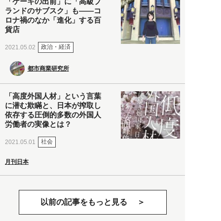
「ケーキの出前」に「高級ブ
ランドのサブスク」も――コ
ロナ禍のなか「進化」する百
貨店
政治・経済
2021.05.02
都市商業研究所
「高度外国人材」という言葉
に潜む欺瞞と、日本が搾取し
依存する圧倒的多数の外国人
労働者の実像とは？
社会
2021.05.01
月刊日本
以前の記事をもっと見る