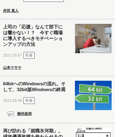
井田 真人
上司の「応援」なんて部下に
は響かない！？ 今すぐ職場
に導入するべきモチベーショ
ンアップの方法
社会
2021.05.07
山本マサヤ
64bitへのWindowsの流れ。そ
して、32bit版Windowsの終焉
社会
2021.05.06
柳井政和
再び訪れる「就職氷河期」。
縁故優遇政権を終わらせるの