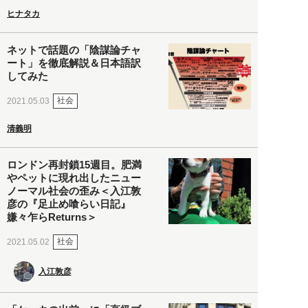
ヒナタカ
ネットで話題の「陰謀論チャ
ート」を徹底解説＆日本語訳
してみた
社会
2021.05.03
清義明
ロンドン再封鎖15週目。肥満
やペットに現れ出したニュー
ノーマル社会の歪み＜入江敦
彦の『足止め喰らい日記』
嫌々乍らReturns＞
社会
2021.05.02
入江敦彦