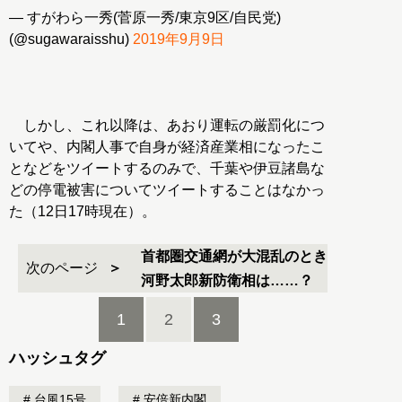
— すがわら一秀(菅原一秀/東京9区/自民党)
(@sugawaraisshu)
2019年9月9日
しかし、これ以降は、あおり運転の厳罰化につ
いてや、内閣人事で自身が経済産業相になったこ
となどをツイートするのみで、千葉や伊豆諸島な
どの停電被害についてツイートすることはなかっ
た（12日17時現在）。
首都圏交通網が大混乱のとき
次のページ
河野太郎新防衛相は……？
1
2
3
ハッシュタグ
台風15号
安倍新内閣