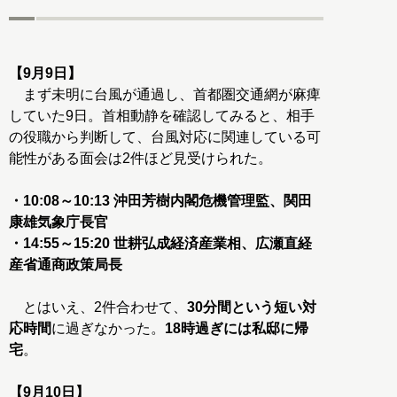
【9月9日】
まず未明に台風が通過し、首都圏交通網が麻痺
していた9日。首相動静を確認してみると、相手
の役職から判断して、台風対応に関連している可
能性がある面会は2件ほど見受けられた。
・10:08～10:13 沖田芳樹内閣危機管理監、関田
康雄気象庁長官
・14:55～15:20 世耕弘成経済産業相、広瀬直経
産省通商政策局長
とはいえ、2件合わせて、
30分間という短い対
応時間
に過ぎなかった。
18時過ぎには私邸に帰
宅
。
【9月10日】