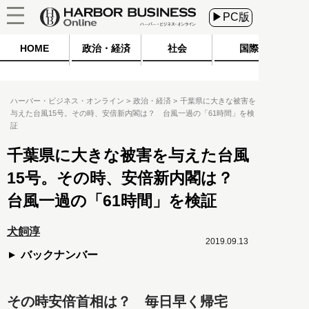
▶PC版
HOME
政治・経済
社会
国際
ハーバー・ビジネス・オンライン
政治・経済
千葉県に大きな被害を
与えた台風15号。その時、安倍新内閣は？ 台風一過の「61時間」を検
証
千葉県に大きな被害を与えた台風
15号。その時、安倍新内閣は？
台風一過の「61時間」を検証
犬飼淳
2019.09.13
バックナンバー
その時安倍首相は？ 毎日早く帰宅