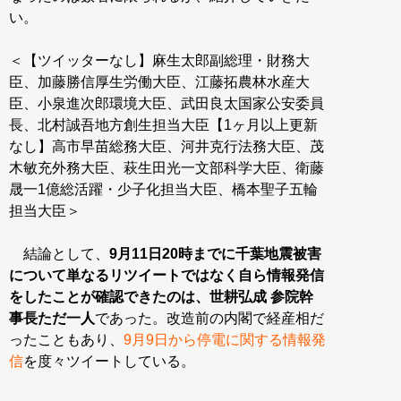
い。
＜【ツイッターなし】麻生太郎副総理・財務大
臣、加藤勝信厚生労働大臣、江藤拓農林水産大
臣、小泉進次郎環境大臣、武田良太国家公安委員
長、北村誠吾地方創生担当大臣【1ヶ月以上更新
なし】高市早苗総務大臣、河井克行法務大臣、茂
木敏充外務大臣、萩生田光一文部科学大臣、衛藤
晟一1億総活躍・少子化担当大臣、橋本聖子五輪
担当大臣＞
結論として、
9月11日20時までに千葉地震被害
について単なるリツイートではなく自ら情報発信
をしたことが確認できたのは、世耕弘成 参院幹
事長ただ一人
であった。改造前の内閣で経産相だ
ったこともあり、
9月9日から停電に関する情報発
信
を度々ツイートしている。