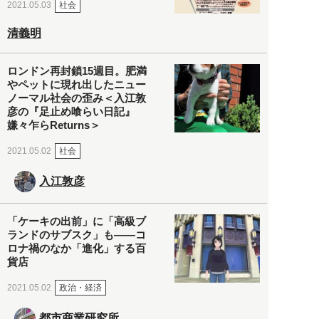
社会
2021.05.03
清義明
ロンドン再封鎖15週目。肥満
やペットに現れ出したニュー
ノーマル社会の歪み＜入江敦
彦の『足止め喰らい日記』
嫌々乍らReturns＞
社会
2021.05.02
入江敦彦
「ケーキの出前」に「高級ブ
ランドのサブスク」も――コ
ロナ禍のなか「進化」する百
貨店
政治・経済
2021.05.02
都市商業研究所