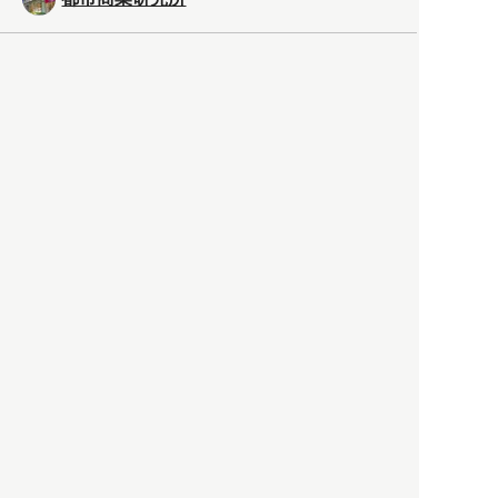
「高度外国人材」という言葉
に潜む欺瞞と、日本が搾取し
依存する圧倒的多数の外国人
労働者の実像とは？
社会
2021.05.01
月刊日本
以前の記事をもっと見る