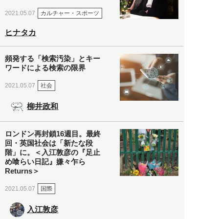
カルチャー・スポーツ
2021.05.07
ヒナタカ
頻発する「検索汚染」とキー
ワードによる検索の限界
社会
2021.05.07
柳井政和
ロンドン再封鎖16週目。最終
回・英国社会は「新たな段
階」に。＜入江敦彦の『足止
め喰らい日記』嫌々乍ら
Returns＞
国際
2021.05.07
入江敦彦