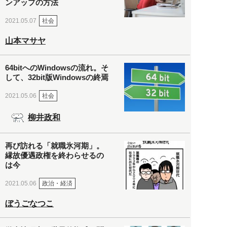
ンアップの方法
社会
2021.05.07
山本マサヤ
64bitへのWindowsの流れ。そ
して、32bit版Windowsの終焉
社会
2021.05.06
柳井政和
再び訪れる「就職氷河期」。
縁故優遇政権を終わらせるの
は今
政治・経済
2021.05.06
ぼうごなつこ