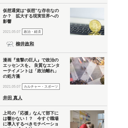
仮想通貨は“仮想”な存在なの
か？ 拡大する現実世界への
影響
政治・経済
2021.05.07
柳井政和
漫画『進撃の巨人』で政治の
エッセンスを。 良質なエンタ
ーテイメントは「政治離れ」
の処方箋
カルチャー・スポーツ
2021.05.07
井田 真人
上司の「応援」なんて部下に
は響かない！？ 今すぐ職場
に導入するべきモチベーショ