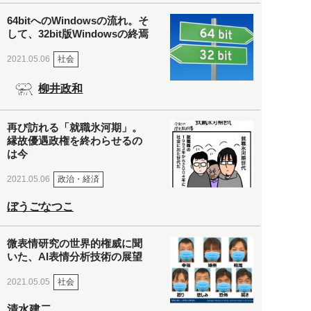
64bitへのWindowsの流れ。そ
して、32bit版Windowsの終焉
社会
2021.05.06
柳井政和
再び訪れる「就職氷河期」。
縁故優遇政権を終わらせるの
は今
政治・経済
2021.05.06
ぼうごなつこ
微表情研究の世界的権威に聞
いた、AI表情分析技術の展望
社会
2021.05.05
清水建二