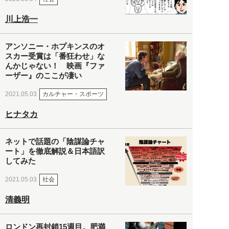
川上浩一
アンソニー・ホプキンスのオ
スカー受賞は「番狂わせ」な
んかじゃない！ 映画『ファ
ーザー』のここが凄い
カルチャー・スポーツ
2021.05.03
ヒナタカ
ネットで話題の「陰謀論チャ
ート」を徹底解説＆日本語訳
してみた
社会
2021.05.03
清義明
ロンドン再封鎖15週目。肥満