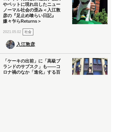
やペットに現れ出したニュー
ノーマル社会の歪み＜入江敦
彦の『足止め喰らい日記』
嫌々乍らReturns＞
社会
2021.05.02
入江敦彦
「ケーキの出前」に「高級ブ
ランドのサブスク」も――コ
ロナ禍のなか「進化」する百
貨店
政治・経済
2021.05.02
都市商業研究所
「高度外国人材」という言葉
に潜む欺瞞と、日本が搾取し
依存する圧倒的多数の外国人