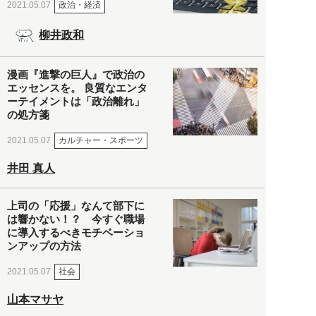
政治・経済
2021.05.07
柳井政和
漫画『進撃の巨人』で政治の
エッセンスを。 良質なエンタ
ーテイメントは「政治離れ」
の処方箋
カルチャー・スポーツ
2021.05.07
井田 真人
上司の「応援」なんて部下に
は響かない！？ 今すぐ職場
に導入するべきモチベーショ
ンアップの方法
社会
2021.05.07
山本マサヤ