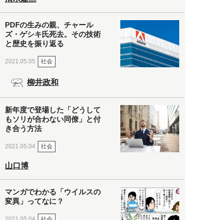
PDFの生みの親、チャール
ズ・ゲシキ氏死去。その技術
と歴史を振り返る
社会
2021.05.05
柳井政和
新年度で登場した「どうして
もソリが合わない同僚」と付
き合う方法
社会
2021.05.04
山口博
マンガでわかる「ウイルスの
変異」ってなに？
社会
2021.05.04