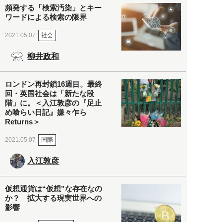
頻発する「検索汚染」とキー
ワードによる検索の限界
社会
2021.05.07
柳井政和
ロンドン再封鎖16週目。最終
回・英国社会は「新たな段
階」に。＜入江敦彦の『足止
め喰らい日記』嫌々乍ら
Returns＞
国際
2021.05.07
入江敦彦
仮想通貨は“仮想”な存在なの
か？ 拡大する現実世界への
影響