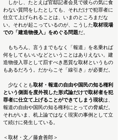
しかし、たとえば官邸記者会見で彼らの気に食
わない質問をしたとしても、それだけで犯罪者に
仕立て上げられることは、いまのところまだな
い。それが起こっているのが、こうした
取材現場
での「建造物侵入」をめぐる問題
だ。
もちろん、言うまでもなく「報道」を名乗れば
何をしてもいいなどということはありえない。建
造物侵入罪として罰すべき悪質な取材というもの
もあるだろう。だからこそ「線引き」が必要だ。
少なくとも
取材・報道の自由や国民の知る権利
という側面を度外視した形式論だけで取材者を犯
罪者に仕立て上げることができてしまう現状
は、
報道の自由や国民の知る権利にとっての脅威だ。
それがいま、机上論ではなく現実の事例として立
て続けに発生している。
＜取材・文／藤倉善郎＞