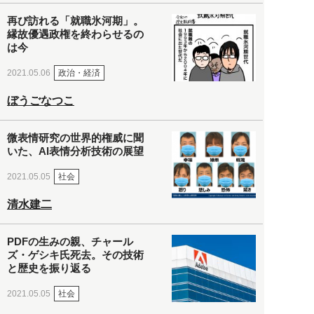
再び訪れる「就職氷河期」。
縁故優遇政権を終わらせるの
は今
政治・経済
2021.05.06
ぼうごなつこ
微表情研究の世界的権威に聞
いた、AI表情分析技術の展望
社会
2021.05.05
清水建二
PDFの生みの親、チャール
ズ・ゲシキ氏死去。その技術
と歴史を振り返る
社会
2021.05.05