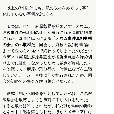
以上の3件以外にも、私の取材をめぐって事件
化していない事例が2つある。
１つは、昨年、麻原彰晃を始めとするオウム真
理教事件の死刑囚の死刑が執行される直前に結成
された、森達也氏らによる
「オウム事件真相究明
の会」のへ取材
だ。同会は、麻原の裁判が世論に
よって歪められ途中で終わってしまったのだとい
うデマ（実際は麻原弁護団が控訴趣意書を締め切
りまでに提出しなかったために裁判が終結した）
を吹聴して、麻原の刑執行の一時停止などを主張
していた。しかし直後に刑が執行されたため、同
会の初めての集会が解散集会となった。
結成当初から同会を批判していた私は、この解
散集会を取材しようと事前に申し入れを行った。
すると取材は許可されたが、私だけが動画の撮影
とネット中継を禁じられた。ほかのメディアには