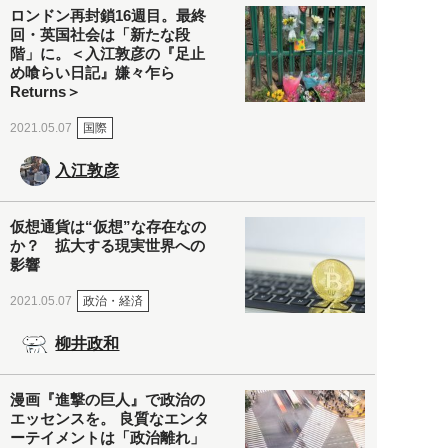
ロンドン再封鎖16週目。最終
回・英国社会は「新たな段
階」に。＜入江敦彦の『足止
め喰らい日記』嫌々乍ら
Returns＞
国際
2021.05.07
入江敦彦
仮想通貨は“仮想”な存在なの
か？ 拡大する現実世界への
影響
政治・経済
2021.05.07
柳井政和
漫画『進撃の巨人』で政治の
エッセンスを。 良質なエンタ
ーテイメントは「政治離れ」