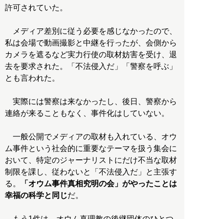
許可されていた。
メディア差別に従う必要を感じなかったので、
私は会場で動画撮影と中継を行ったが、会側から
カメラを遮るなど実力行使の取材妨害を受け、退
去を要求された。「不法侵入だ」「警察を呼ぶ」
とも言われた。
実際には警察は来なかったし、後日、警察から
連絡が来ることもなく、事件化はしていない。
一般公開でメディアの取材も入れている、オウ
ム事件という社会的に重要なテーマを扱う集会に
おいて、特定のジャーナリストにだけ不当な取材
制限を課し、従わないと「不法侵入だ」と主張す
る。
「オウム事件真相究明の会」がやったことは
幸福の科学と同じ
だ。
もう1件は、オウム真理教の後継団体のひとつ