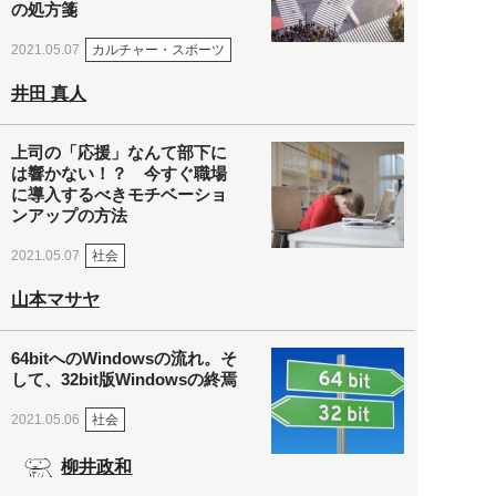
の処方箋
カルチャー・スポーツ
2021.05.07
井田 真人
上司の「応援」なんて部下に
は響かない！？ 今すぐ職場
に導入するべきモチベーショ
ンアップの方法
社会
2021.05.07
山本マサヤ
64bitへのWindowsの流れ。そ
して、32bit版Windowsの終焉
社会
2021.05.06
柳井政和