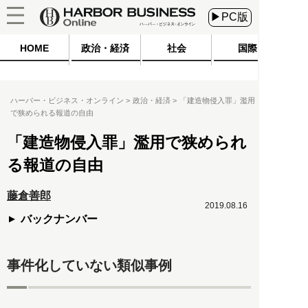
▶PC版
HOME
政治・経済
社会
国際
ハーバー・ビジネス・オンライン
政治・経済
「建造物侵入罪」濫用
で狭められる報道の自由
「建造物侵入罪」濫用で狭められ
る報道の自由
藤倉善郎
2019.08.16
バックナンバー
事件化していない類似事例