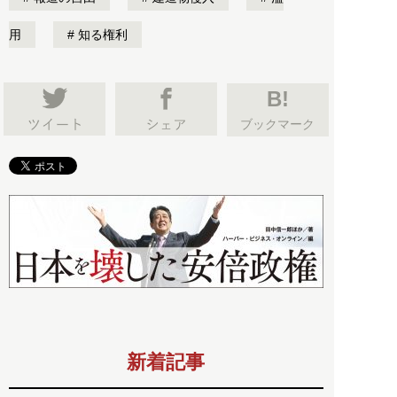
用
知る権利
B!
ブックマーク
新着記事