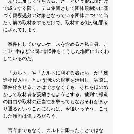
「意思に反して立ち入ること」という形式論だけ
で成立する限り、テロ集団として団体規制法に基
づく観察処分の対象となっている団体について当
たり前の取材をするだけで、取材する側が犯罪者
にされてしまう。
事件化していないケースを含めると私自身、こ
こ1年半ほどの間に計5件もこうした場面に出くわ
しているのだ。
「カルト」や「カルトに利する者たち」が「建
造物侵入罪」という刑法の規定を活用し、実際に
事件化させることはできなくても、それをほのめ
かして取材者を萎縮させようとする。裁判で報道
の自由や取材の正当性を争ってもなおそれがまか
り通るということになれば、今後いっそう、こう
した傾向は強まるだろう。
言うまでもなく、カルトに限ったことではな