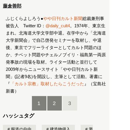
藤倉善郎
ふじくらよしろう●
やや日刊カルト新聞
総裁兼刑事
被告人 Twitter ID：
@daily_cult4
。1974年、東京生
まれ。北海道大学文学部中退。在学中から「北海道
大学新聞会」で自己啓発セミナーを取材し、中退
後、東京でフリーライターとしてカルト問題のほ
か、チベット問題やチェルノブイリ・福島第一両原
発事故の現場を取材。ライター活動と並行して
2009年からニュースサイト「やや日刊カルト新
聞」(記者9名)を開設し、主筆として活動。著書に
『
「カルト宗教」取材したらこうだった
』（宝島社
新書）
1
2
3
ハッシュタグ
報道の自由
建造物侵入
濫