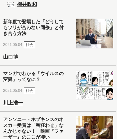
柳井政和
新年度で登場した「どうして
もソリが合わない同僚」と付
き合う方法
社会
2021.05.04
山口博
マンガでわかる「ウイルスの
変異」ってなに？
社会
2021.05.04
川上浩一
アンソニー・ホプキンスのオ
スカー受賞は「番狂わせ」な
んかじゃない！ 映画『ファ
ーザー』のここが凄い