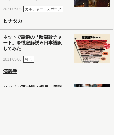
カルチャー・スポーツ
2021.05.03
ヒナタカ
ネットで話題の「陰謀論チャ
ート」を徹底解説＆日本語訳
してみた
社会
2021.05.03
清義明
ロンドン再封鎖15週目。肥満
やペットに現れ出したニュー
ノーマル社会の歪み＜入江敦
彦の『足止め喰らい日記』
嫌々乍らReturns＞
社会
2021.05.02
入江敦彦