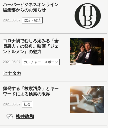
ハーバービジネスオンライン
編集部からのお知らせ
政治・経済
2021.05.07
コロナ禍でむしろ沁みる「全
員悪人」の祭典。映画『ジェ
ントルメン』の魅力
カルチャー・スポーツ
2021.05.07
ヒナタカ
頻発する「検索汚染」とキー
ワードによる検索の限界
社会
2021.05.07
柳井政和