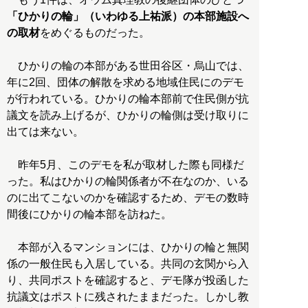
「ひかりの輪」（いわゆる上祐派）の本部施設へ
の取材
をめぐるものだった。
ひかりの輪の本部がある世田谷区・烏山では、
年に2回、団体の解散を求める地域住民にのデモ
が行われている。ひかりの輪本部前で住民側が抗
議文を読み上げるが、ひかりの輪側は受け取りに
出ては来ない。
昨年5月、このデモを私が取材した際も同様だ
った。私はひかりの輪関係者が不在なのか、いる
のに出てこないのかを確認するため、デモの数時
間後にひかりの輪本部を訪ねた。
本部が入るマンションには、ひかりの輪と無関
係の一般住民も入居している。共同の玄関から入
り、共同ポストを確認すると、デモ隊が投函した
抗議文はポストに残されたままだった。しかし教