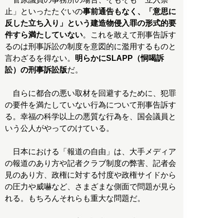
止」といったたぐいの
事前通告もなく、「意思に
反した立ち入り」という建造物侵入罪の形式的要
件すら満たしていない
。これを敢えて刑事告訴す
るのは刑事訴訟の制度を意図的に濫用するものと
言わざるを得ない。
明らかにSLAPP（恫喝訴
訟）の刑事訴訟版
だ。
自らに都合の悪い取材を回避するために、犯罪
の要件を満たしていない行為について刑事告訴す
る。幸福の科学以上の悪質な行為を、国会議員と
いう公人がやってのけている。
日本における「報道の自由」は、大手メディア
の報道のあり方や記者クラブ制度の弊害、記者会
見のあり方、政権に対する忖度や政権サイドから
の圧力や威嚇など、さまざまな側面で問題が見ら
れる。もちろんそれらも重大な問題だ。