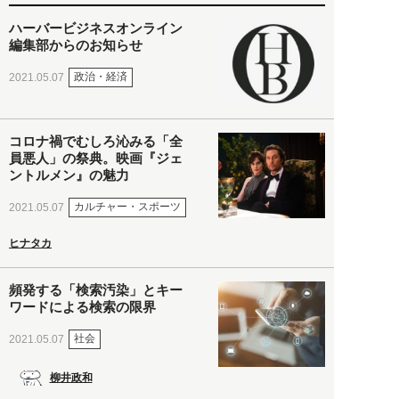
ハーバービジネスオンライン
編集部からのお知らせ
政治・経済
2021.05.07
コロナ禍でむしろ沁みる「全
員悪人」の祭典。映画『ジェ
ントルメン』の魅力
カルチャー・スポーツ
2021.05.07
ヒナタカ
頻発する「検索汚染」とキー
ワードによる検索の限界
社会
2021.05.07
柳井政和