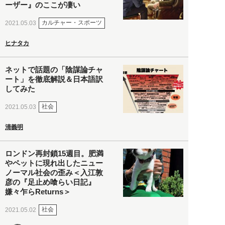
ーザー』のここが凄い
カルチャー・スポーツ
2021.05.03
ヒナタカ
ネットで話題の「陰謀論チャ
ート」を徹底解説＆日本語訳
してみた
社会
2021.05.03
清義明
ロンドン再封鎖15週目。肥満
やペットに現れ出したニュー
ノーマル社会の歪み＜入江敦
彦の『足止め喰らい日記』
嫌々乍らReturns＞
社会
2021.05.02