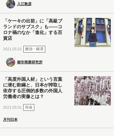
入江敦彦
「ケーキの出前」に「高級ブ
ランドのサブスク」も――コ
ロナ禍のなか「進化」する百
貨店
政治・経済
2021.05.02
都市商業研究所
「高度外国人材」という言葉
に潜む欺瞞と、日本が搾取し
依存する圧倒的多数の外国人
労働者の実像とは？
社会
2021.05.01
月刊日本