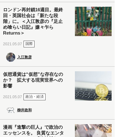
ロンドン再封鎖16週目。最終
回・英国社会は「新たな段
階」に。＜入江敦彦の『足止
め喰らい日記』嫌々乍ら
Returns＞
国際
2021.05.07
入江敦彦
仮想通貨は“仮想”な存在なの
か？ 拡大する現実世界への
影響
政治・経済
2021.05.07
柳井政和
漫画『進撃の巨人』で政治の
エッセンスを。 良質なエンタ