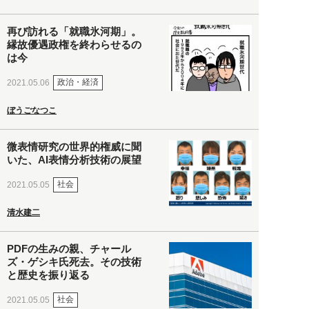
再び訪れる「就職氷河期」。
縁故優遇政権を終わらせるの
は今
政治・経済
2021.05.06
ぼうごなつこ
微表情研究の世界的権威に聞
いた、AI表情分析技術の展望
社会
2021.05.05
清水建二
PDFの生みの親、チャール
ズ・ゲシキ氏死去。その技術
と歴史を振り返る
社会
2021.05.05