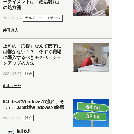
ーテイメントは「政治離れ」
の処方箋
カルチャー・スポーツ
2021.05.07
井田 真人
上司の「応援」なんて部下に
は響かない！？ 今すぐ職場
に導入するべきモチベーショ
ンアップの方法
社会
2021.05.07
山本マサヤ
64bitへのWindowsの流れ。そ
して、32bit版Windowsの終焉
社会
2021.05.06
柳井政和