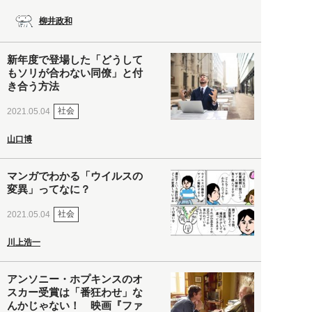
柳井政和
新年度で登場した「どうして
もソリが合わない同僚」と付
き合う方法
社会
2021.05.04
山口博
マンガでわかる「ウイルスの
変異」ってなに？
社会
2021.05.04
川上浩一
アンソニー・ホプキンスのオ
スカー受賞は「番狂わせ」な
んかじゃない！ 映画『ファ