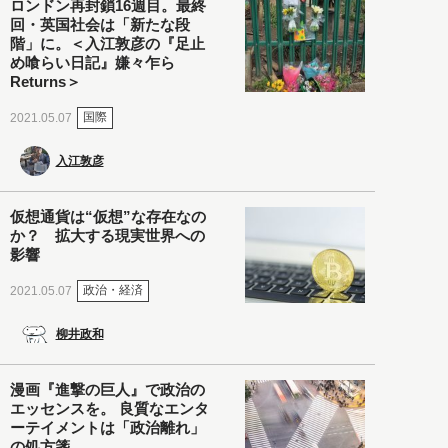
ロンドン再封鎖16週目。最終
回・英国社会は「新たな段
階」に。＜入江敦彦の『足止
め喰らい日記』嫌々乍ら
Returns＞
国際
2021.05.07
入江敦彦
仮想通貨は“仮想”な存在なの
か？ 拡大する現実世界への
影響
政治・経済
2021.05.07
柳井政和
漫画『進撃の巨人』で政治の
エッセンスを。 良質なエンタ
ーテイメントは「政治離れ」
の処方箋