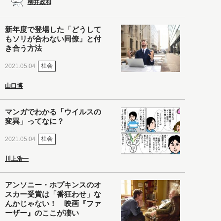
柳井政和
新年度で登場した「どうして
もソリが合わない同僚」と付
き合う方法
社会
2021.05.04
山口博
マンガでわかる「ウイルスの
変異」ってなに？
社会
2021.05.04
川上浩一
アンソニー・ホプキンスのオ
スカー受賞は「番狂わせ」な
んかじゃない！ 映画『ファ
ーザー』のここが凄い