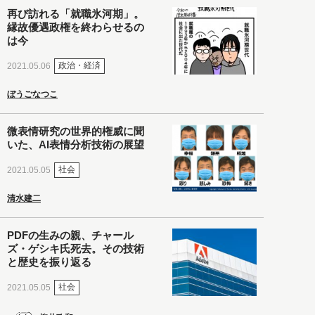
再び訪れる「就職氷河期」。
縁故優遇政権を終わらせるの
は今
政治・経済
2021.05.06
ぼうごなつこ
微表情研究の世界的権威に聞
いた、AI表情分析技術の展望
社会
2021.05.05
清水建二
PDFの生みの親、チャール
ズ・ゲシキ氏死去。その技術
と歴史を振り返る
社会
2021.05.05