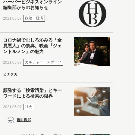
ハーバービジネスオンライン
編集部からのお知らせ
政治・経済
2021.05.07
コロナ禍でむしろ沁みる「全
員悪人」の祭典。映画『ジェ
ントルメン』の魅力
カルチャー・スポーツ
2021.05.07
ヒナタカ
頻発する「検索汚染」とキー
ワードによる検索の限界
社会
2021.05.07
柳井政和