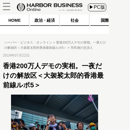
▶PC版
HOME
政治・経済
社会
国際
ハーバー・ビジネス・オンライン
香港200万人デモの実相。一夜だけ
の解放区＜大袈裟太郎的香港最前線ルポ5＞
市民側の交渉人
2019年07月22日
香港200万人デモの実相。一夜だ
けの解放区＜大袈裟太郎的香港最
前線ルポ5＞