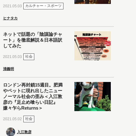
カルチャー・スポーツ
2021.05.03
ヒナタカ
ネットで話題の「陰謀論チャ
ート」を徹底解説＆日本語訳
してみた
社会
2021.05.03
清義明
ロンドン再封鎖15週目。肥満
やペットに現れ出したニュー
ノーマル社会の歪み＜入江敦
彦の『足止め喰らい日記』
嫌々乍らReturns＞
社会
2021.05.02
入江敦彦