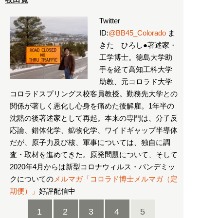
Twitter
ID:
@BB45_Colorado
ま
きた ひろし●著述家・
工学博士。徳島大学助
手を経て高知工科大学
助教、元コロラド大学
コロラドスプリングス校客員教授。勤務先大学との
関係が著しく悪化し心身を痛めた後解雇。1年半の
沈黙の後著述家として再起。本来の専門は、分子反
応論、錯体化学、鉱物化学、ワイドギャップ半導体
だが、原子力及び核、軍事については、独自に調
査・取材を進めてきた。原発問題について、そして
2020年4月からは新型コロナウィルス・パンデミッ
クについての
メルマガ「コロラド博士メルマガ（定
期便）」
好評配信中
1
2
3
4
5