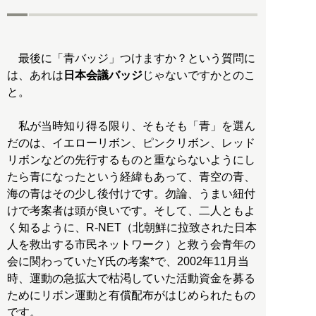
最後に「青バッジ」つけますか？という質問に
は、あれは
日本会議バッジ
じゃないですかとのこ
と。
私が当時知り得る限り、そもそも「青」を選ん
だのは、イエローリボン、ピンクリボン、レッド
リボンなどの先行するものと重ならないようにし
たら青になったという経緯もあって、青空の青、
海の青はその少し後付けです。勿論、うまい紐付
けで考案者は頭が良いです。そして、二人ともよ
く知るように、R-NET（北朝鮮に拉致された日本
人を救出する市民ネットワーク）と救う会青年の
会に関わっていたY氏の考案*で、2002年11月当
時、運動の急拡大で枯渇していた活動資金を募る
ためにリボン運動と有償配布がはじめられたもの
です。