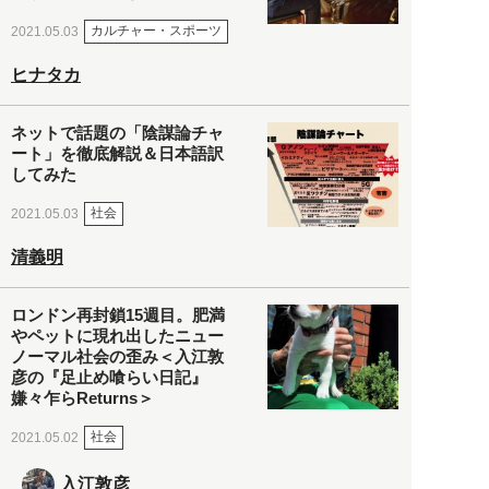
カルチャー・スポーツ
2021.05.03
ヒナタカ
ネットで話題の「陰謀論チャ
ート」を徹底解説＆日本語訳
してみた
社会
2021.05.03
清義明
ロンドン再封鎖15週目。肥満
やペットに現れ出したニュー
ノーマル社会の歪み＜入江敦
彦の『足止め喰らい日記』
嫌々乍らReturns＞
社会
2021.05.02
入江敦彦