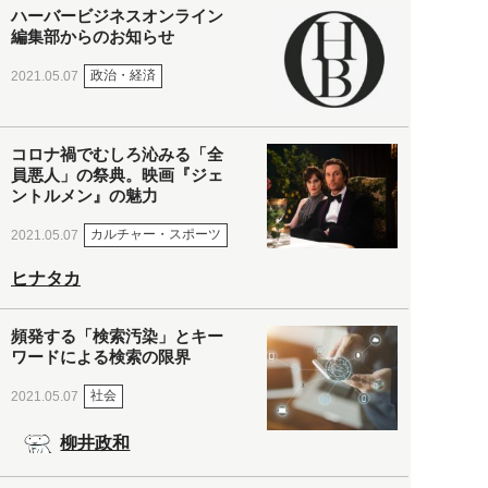
ハーバービジネスオンライン
編集部からのお知らせ
政治・経済
2021.05.07
コロナ禍でむしろ沁みる「全
員悪人」の祭典。映画『ジェ
ントルメン』の魅力
カルチャー・スポーツ
2021.05.07
ヒナタカ
頻発する「検索汚染」とキー
ワードによる検索の限界
社会
2021.05.07
柳井政和