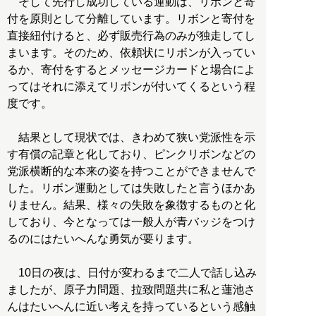
そして先行し成功している運動は、リボンと寄
付を原則として分離しています。リボンと寄付を
直接紐付けると、必ず販売行為のみが独走してし
まいます。そのため、依頼状にリボンが入ってい
るか、寄付をするとメッセージカードと場合によ
ってはそれに添えてリボンが付いてくるという程
度です。
結果として現状では、きわめて狭い党派性を示
す有償の記章と化しており、ピンクリボンなどの
党派横断的な本来の姿を持つことができませんで
した。リボン運動としては失敗したと言うほかあ
りません。結果、様々の失敗を象徴するものと化
しており、今となっては一般人が青バッジをつけ
るのにはたいへんな勇気が要ります。
10日の夜は、日付が変わるまで二人で話し込み
ましたが、原子力問題、拉致問題共に私と蓮池さ
んはたいへんに近い考えを持っているという感触