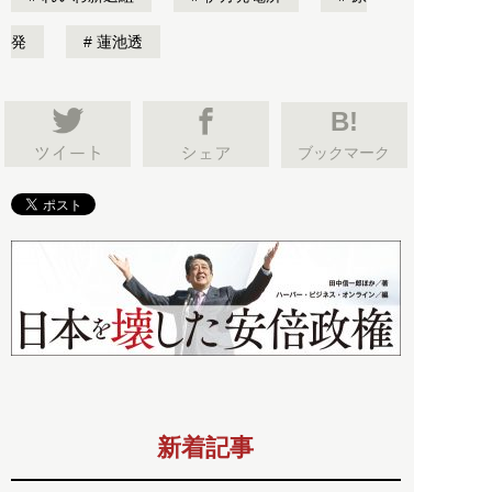
発
蓮池透
B!
ブックマーク
新着記事