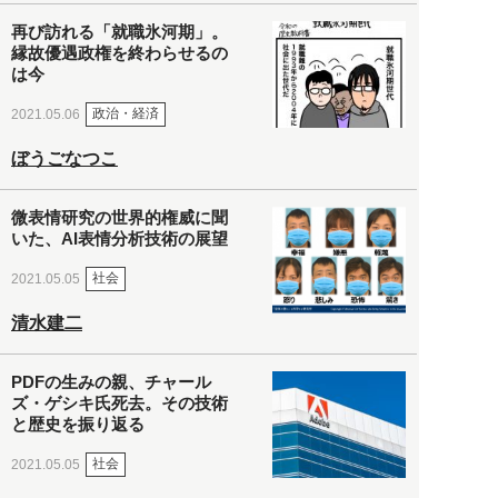
再び訪れる「就職氷河期」。
縁故優遇政権を終わらせるの
は今
政治・経済
2021.05.06
ぼうごなつこ
微表情研究の世界的権威に聞
いた、AI表情分析技術の展望
社会
2021.05.05
清水建二
PDFの生みの親、チャール
ズ・ゲシキ氏死去。その技術
と歴史を振り返る
社会
2021.05.05