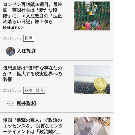
ロンドン再封鎖16週目。最終
回・英国社会は「新たな段
階」に。＜入江敦彦の『足止
め喰らい日記』嫌々乍ら
Returns＞
国際
2021.05.07
入江敦彦
仮想通貨は“仮想”な存在なの
か？ 拡大する現実世界への
影響
政治・経済
2021.05.07
柳井政和
漫画『進撃の巨人』で政治の
エッセンスを。 良質なエンタ
ーテイメントは「政治離れ」