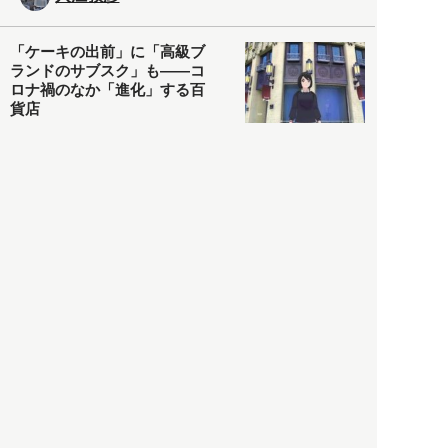
「ケーキの出前」に「高級ブ
ランドのサブスク」も――コ
ロナ禍のなか「進化」する百
貨店
政治・経済
2021.05.02
都市商業研究所
「高度外国人材」という言葉
に潜む欺瞞と、日本が搾取し
依存する圧倒的多数の外国人
労働者の実像とは？
社会
2021.05.01
月刊日本