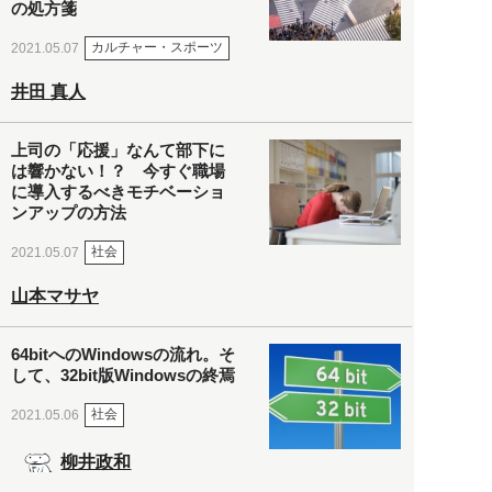
の処方箋
カルチャー・スポーツ
2021.05.07
井田 真人
上司の「応援」なんて部下に
は響かない！？ 今すぐ職場
に導入するべきモチベーショ
ンアップの方法
社会
2021.05.07
山本マサヤ
64bitへのWindowsの流れ。そ
して、32bit版Windowsの終焉
社会
2021.05.06
柳井政和