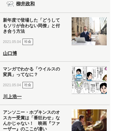
柳井政和
新年度で登場した「どうして
もソリが合わない同僚」と付
き合う方法
社会
2021.05.04
山口博
マンガでわかる「ウイルスの
変異」ってなに？
社会
2021.05.04
川上浩一
アンソニー・ホプキンスのオ
スカー受賞は「番狂わせ」な
んかじゃない！ 映画『ファ
ーザー』のここが凄い