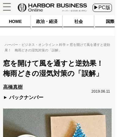
▶PC版
HOME
政治・経済
社会
国際
ハーバー・ビジネス・オンライン
科学
窓を開けて風を通すと逆効
果！ 梅雨どきの湿気対策の「誤解」
窓を開けて風を通すと逆効果！
梅雨どきの湿気対策の「誤解」
高橋真樹
2019.06.11
バックナンバー