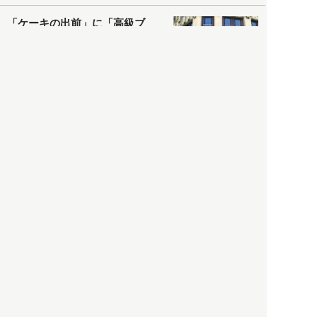
「ケーキの出前」に「高級ブ
ランドのサブスク」も――コ
ロナ禍のなか「進化」する百
貨店
政治・経済
2021.05.02
都市商業研究所
「高度外国人材」という言葉
に潜む欺瞞と、日本が搾取し
依存する圧倒的多数の外国人
労働者の実像とは？
社会
2021.05.01
月刊日本
以前の記事をもっと見る