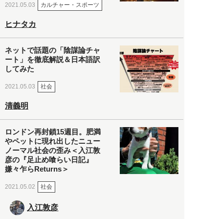
カルチャー・スポーツ
2021.05.03
ヒナタカ
ネットで話題の「陰謀論チャ
ート」を徹底解説＆日本語訳
してみた
社会
2021.05.03
清義明
ロンドン再封鎖15週目。肥満
やペットに現れ出したニュー
ノーマル社会の歪み＜入江敦
彦の『足止め喰らい日記』
嫌々乍らReturns＞
社会
2021.05.02
入江敦彦