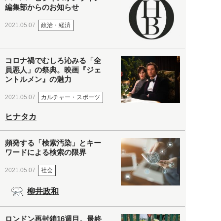
編集部からのお知らせ
政治・経済
2021.05.07
コロナ禍でむしろ沁みる「全
員悪人」の祭典。映画『ジェ
ントルメン』の魅力
カルチャー・スポーツ
2021.05.07
ヒナタカ
頻発する「検索汚染」とキー
ワードによる検索の限界
社会
2021.05.07
柳井政和
ロンドン再封鎖16週目。最終