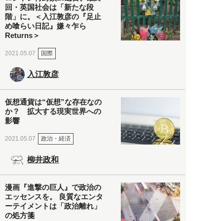
回・英国社会は「新たな段
階」に。＜入江敦彦の『足止
め喰らい日記』嫌々乍ら
Returns＞
国際
2021.05.07
入江敦彦
仮想通貨は“仮想”な存在なの
か？ 拡大する現実世界への
影響
政治・経済
2021.05.07
柳井政和
漫画『進撃の巨人』で政治の
エッセンスを。 良質なエンタ
ーテイメントは「政治離れ」
の処方箋