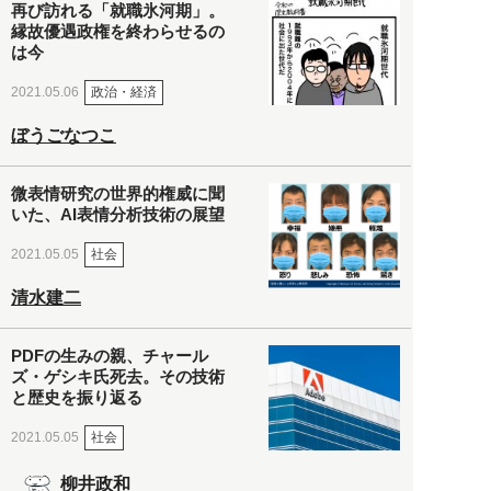
再び訪れる「就職氷河期」。
縁故優遇政権を終わらせるの
は今
政治・経済
2021.05.06
ぼうごなつこ
微表情研究の世界的権威に聞
いた、AI表情分析技術の展望
社会
2021.05.05
清水建二
PDFの生みの親、チャール
ズ・ゲシキ氏死去。その技術
と歴史を振り返る
社会
2021.05.05
柳井政和