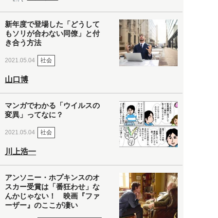
新年度で登場した「どうして
もソリが合わない同僚」と付
き合う方法
社会
2021.05.04
山口博
マンガでわかる「ウイルスの
変異」ってなに？
社会
2021.05.04
川上浩一
アンソニー・ホプキンスのオ
スカー受賞は「番狂わせ」な
んかじゃない！ 映画『ファ
ーザー』のここが凄い