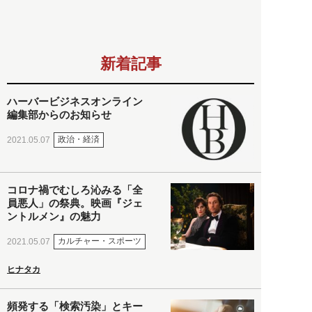
新着記事
ハーバービジネスオンライン
編集部からのお知らせ
政治・経済
2021.05.07
コロナ禍でむしろ沁みる「全
員悪人」の祭典。映画『ジェ
ントルメン』の魅力
カルチャー・スポーツ
2021.05.07
ヒナタカ
頻発する「検索汚染」とキー