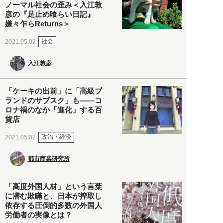
ノーマル社会の歪み＜入江敦
彦の『足止め喰らい日記』
嫌々乍らReturns＞
社会
2021.05.02
入江敦彦
「ケーキの出前」に「高級ブ
ランドのサブスク」も――コ
ロナ禍のなか「進化」する百
貨店
政治・経済
2021.05.02
都市商業研究所
「高度外国人材」という言葉
に潜む欺瞞と、日本が搾取し
依存する圧倒的多数の外国人
労働者の実像とは？