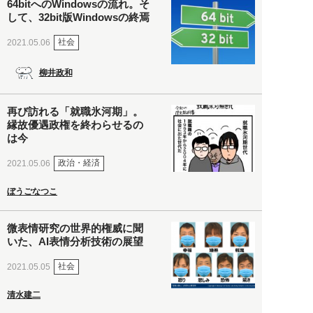
64bitへのWindowsの流れ。そ
して、32bit版Windowsの終焉
社会
2021.05.06
柳井政和
再び訪れる「就職氷河期」。
縁故優遇政権を終わらせるの
は今
政治・経済
2021.05.06
ぼうごなつこ
微表情研究の世界的権威に聞
いた、AI表情分析技術の展望
社会
2021.05.05
清水建二