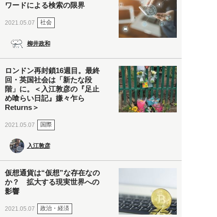
ワードによる検索の限界
社会
2021.05.07
柳井政和
ロンドン再封鎖16週目。最終
回・英国社会は「新たな段
階」に。＜入江敦彦の『足止
め喰らい日記』嫌々乍ら
Returns＞
国際
2021.05.07
入江敦彦
仮想通貨は“仮想”な存在なの
か？ 拡大する現実世界への
影響
政治・経済
2021.05.07