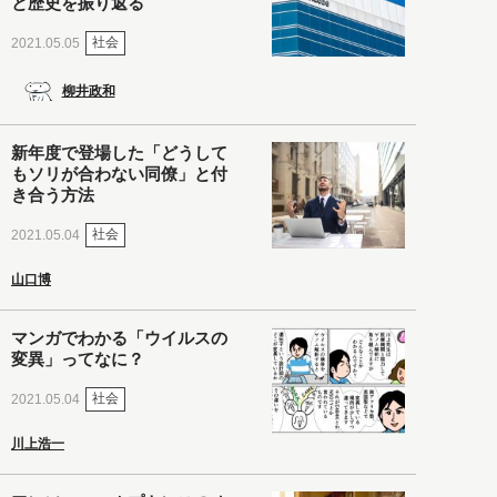
と歴史を振り返る
社会
2021.05.05
柳井政和
新年度で登場した「どうして
もソリが合わない同僚」と付
き合う方法
社会
2021.05.04
山口博
マンガでわかる「ウイルスの
変異」ってなに？
社会
2021.05.04
川上浩一