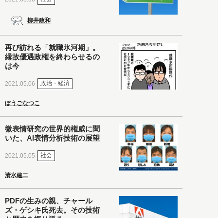
柳井政和
再び訪れる「就職氷河期」。
縁故優遇政権を終わらせるの
は今
政治・経済
2021.05.06
ぼうごなつこ
微表情研究の世界的権威に聞
いた、AI表情分析技術の展望
社会
2021.05.05
清水建二
PDFの生みの親、チャール
ズ・ゲシキ氏死去。その技術