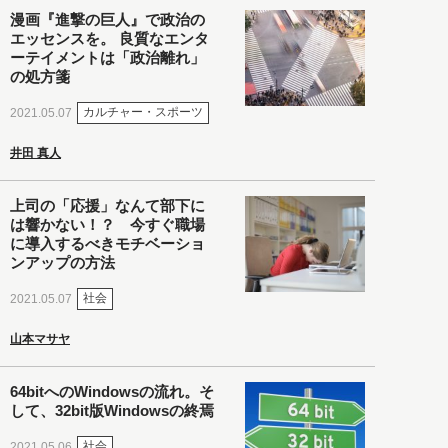
漫画『進撃の巨人』で政治の
エッセンスを。 良質なエンタ
ーテイメントは「政治離れ」
の処方箋
カルチャー・スポーツ
2021.05.07
井田 真人
上司の「応援」なんて部下に
は響かない！？ 今すぐ職場
に導入するべきモチベーショ
ンアップの方法
社会
2021.05.07
山本マサヤ
64bitへのWindowsの流れ。そ
して、32bit版Windowsの終焉
社会
2021.05.06