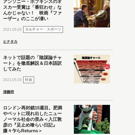
アンソニー・ホプキンスのオ
スカー受賞は「番狂わせ」な
んかじゃない！ 映画『ファ
ーザー』のここが凄い
カルチャー・スポーツ
2021.05.03
ヒナタカ
ネットで話題の「陰謀論チャ
ート」を徹底解説＆日本語訳
してみた
社会
2021.05.03
清義明
ロンドン再封鎖15週目。肥満
やペットに現れ出したニュー
ノーマル社会の歪み＜入江敦
彦の『足止め喰らい日記』
嫌々乍らReturns＞