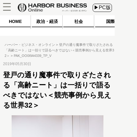
▶PC版
HOME
政治・経済
社会
国際
ハーバー・ビジネス・オンライン
登戸の通り魔事件で取りざたされる
「高齢ニート」は一括りで語るべきではない＜競売事例から見える世界3
2＞
PAK_OO0I9A4339_TP_V
2019年05月30日
登戸の通り魔事件で取りざたされ
る「高齢ニート」は一括りで語る
べきではない＜競売事例から見え
る世界32＞