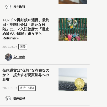
柳井政和
ロンドン再封鎖16週目。最終
回・英国社会は「新たな段
階」に。＜入江敦彦の『足止
め喰らい日記』嫌々乍ら
Returns＞
国際
2021.05.07
入江敦彦
仮想通貨は“仮想”な存在なの
か？ 拡大する現実世界への
影響
政治・経済
2021.05.07
柳井政和