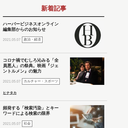
新着記事
ハーバービジネスオンライン
編集部からのお知らせ
政治・経済
2021.05.07
コロナ禍でむしろ沁みる「全
員悪人」の祭典。映画『ジェ
ントルメン』の魅力
カルチャー・スポーツ
2021.05.07
ヒナタカ
頻発する「検索汚染」とキー
ワードによる検索の限界
社会
2021.05.07