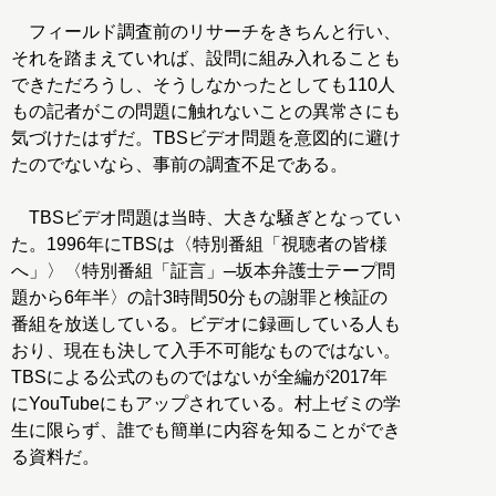
フィールド調査前のリサーチをきちんと行い、
それを踏まえていれば、設問に組み入れることも
できただろうし、そうしなかったとしても110人
もの記者がこの問題に触れないことの異常さにも
気づけたはずだ。TBSビデオ問題を意図的に避け
たのでないなら、事前の調査不足である。
TBSビデオ問題は当時、大きな騒ぎとなってい
た。1996年にTBSは〈特別番組「視聴者の皆様
へ」〉〈特別番組「証言」─坂本弁護士テープ問
題から6年半〉の計3時間50分もの謝罪と検証の
番組を放送している。ビデオに録画している人も
おり、現在も決して入手不可能なものではない。
TBSによる公式のものではないが全編が2017年
にYouTubeにもアップされている。村上ゼミの学
生に限らず、誰でも簡単に内容を知ることができ
る資料だ。