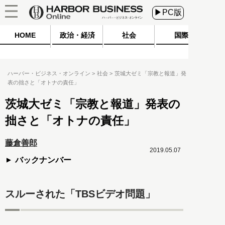
▶PC版
HOME
政治・経済
社会
国際
ハーバー・ビジネス・オンライン
社会
茨城大ゼミ「宗教と報道」発
表の拙さと「オトナの責任」
茨城大ゼミ「宗教と報道」発表の
拙さと「オトナの責任」
藤倉善郎
2019.05.07
バックナンバー
スルーされた「TBSビデオ問題」