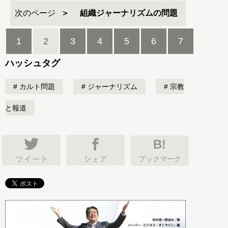
次のページ
組織ジャーナリズムの問題
1
2
3
4
5
6
7
ハッシュタグ
カルト問題
ジャーナリズム
宗教
と報道
B!
ブックマーク