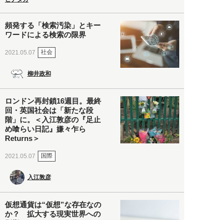
頻発する「検索汚染」とキー
ワードによる検索の限界
社会
2021.05.07
柳井政和
ロンドン再封鎖16週目。最終
回・英国社会は「新たな段
階」に。＜入江敦彦の『足止
め喰らい日記』嫌々乍ら
Returns＞
国際
2021.05.07
入江敦彦
仮想通貨は“仮想”な存在なの
か？ 拡大する現実世界への