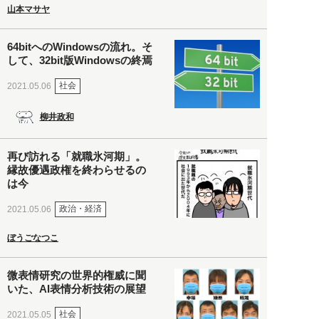
山本マサヤ
64bitへのWindowsの流れ。そ
して、32bit版Windowsの終焉
社会
2021.05.06
柳井政和
再び訪れる「就職氷河期」。
縁故優遇政権を終わらせるの
は今
政治・経済
2021.05.06
ぼうごなつこ
微表情研究の世界的権威に聞
いた、AI表情分析技術の展望
社会
2021.05.05