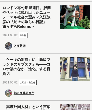
ロンドン再封鎖15週目。肥満
やペットに現れ出したニュー
ノーマル社会の歪み＜入江敦
彦の『足止め喰らい日記』
嫌々乍らReturns＞
社会
2021.05.02
入江敦彦
「ケーキの出前」に「高級ブ
ランドのサブスク」も――コ
ロナ禍のなか「進化」する百
貨店
政治・経済
2021.05.02
都市商業研究所
「高度外国人材」という言葉