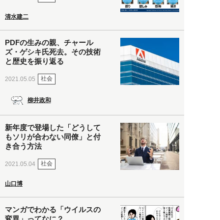
清水建二
PDFの生みの親、チャール
ズ・ゲシキ氏死去。その技術
と歴史を振り返る
社会
2021.05.05
柳井政和
新年度で登場した「どうして
もソリが合わない同僚」と付
き合う方法
社会
2021.05.04
山口博
マンガでわかる「ウイルスの
変異」ってなに？