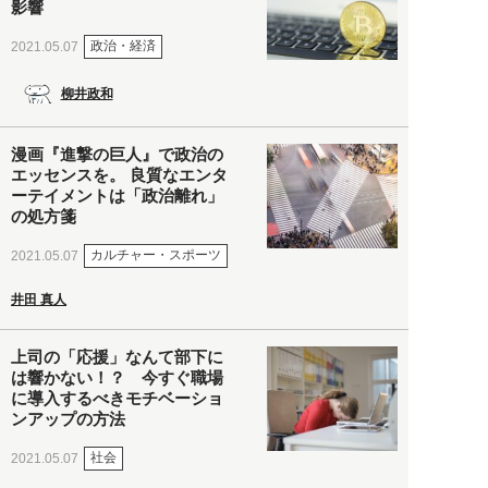
影響
政治・経済
2021.05.07
柳井政和
漫画『進撃の巨人』で政治の
エッセンスを。 良質なエンタ
ーテイメントは「政治離れ」
の処方箋
カルチャー・スポーツ
2021.05.07
井田 真人
上司の「応援」なんて部下に
は響かない！？ 今すぐ職場
に導入するべきモチベーショ
ンアップの方法
社会
2021.05.07