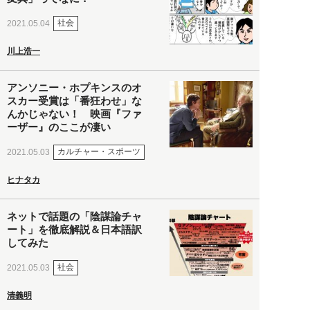
社会
2021.05.04
川上浩一
アンソニー・ホプキンスのオ
スカー受賞は「番狂わせ」な
んかじゃない！ 映画『ファ
ーザー』のここが凄い
カルチャー・スポーツ
2021.05.03
ヒナタカ
ネットで話題の「陰謀論チャ
ート」を徹底解説＆日本語訳
してみた
社会
2021.05.03
清義明