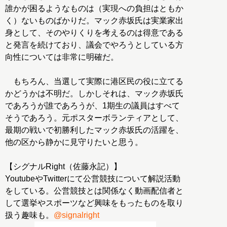
誰かが困るようなものは（実現への負担はともか
く）ないものばかりだ。マック赤坂氏は実業家出
身として、そのやりくりを考えるのは得意である
と発言を続けており、議会でやろうとしている方
向性については非常に明確だ。
もちろん、当選して実際に港区民の役に立てる
かどうかは不明だ。しかしそれは、マック赤坂氏
であろうが誰であろうが、1期生の議員はすべて
そうであろう。元ポスターボランティアとして、
最期の戦いで初勝利したマック赤坂氏の活躍を、
他の区から静かに見守りたいと思う。
【シグナルRight（佐藤永記）】
YoutubeやTwitterにて公営競技について解説活動
をしている。公営競技とは関係なく動画配信者と
して選挙やスポーツなど興味をもったものを取り
扱う趣味も。
@signalright