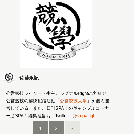
佐藤永記
公営競技ライター・生主。シグナルRightの名前で
公営競技の解説配信活動「
公営競技大学
」を個人運
営している。また、日刊SPA！のギャンブルコーナ
ー勝SPA！編集担当も。Twitter：
@signalright
1
2
3