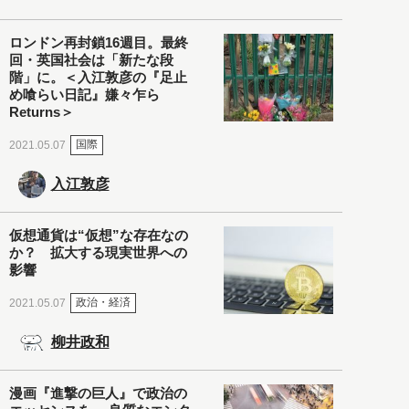
ロンドン再封鎖16週目。最終
回・英国社会は「新たな段
階」に。＜入江敦彦の『足止
め喰らい日記』嫌々乍ら
Returns＞
国際
2021.05.07
入江敦彦
仮想通貨は“仮想”な存在なの
か？ 拡大する現実世界への
影響
政治・経済
2021.05.07
柳井政和
漫画『進撃の巨人』で政治の