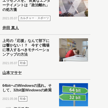
エッセンスを。 良質なエンタ
ーテイメントは「政治離れ」
の処方箋
カルチャー・スポーツ
2021.05.07
井田 真人
上司の「応援」なんて部下に
は響かない！？ 今すぐ職場
に導入するべきモチベーショ
ンアップの方法
社会
2021.05.07
山本マサヤ
64bitへのWindowsの流れ。そ
して、32bit版Windowsの終焉
社会
2021.05.06