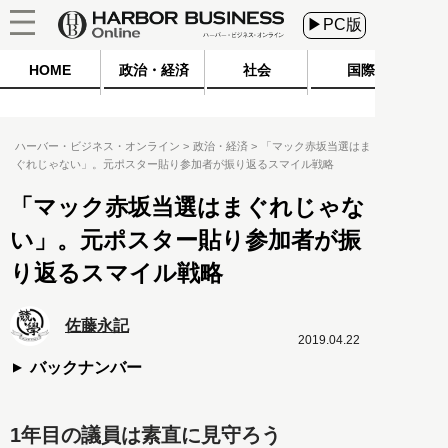
▶PC版
HOME
政治・経済
社会
国際
ハーバー・ビジネス・オンライン
政治・経済
「マック赤坂当選はま
ぐれじゃない」。元ポスター貼り参加者が振り返るスマイル戦略
「マック赤坂当選はまぐれじゃな
い」。元ポスター貼り参加者が振
り返るスマイル戦略
佐藤永記
2019.04.22
バックナンバー
1年目の議員は素直に見守ろう