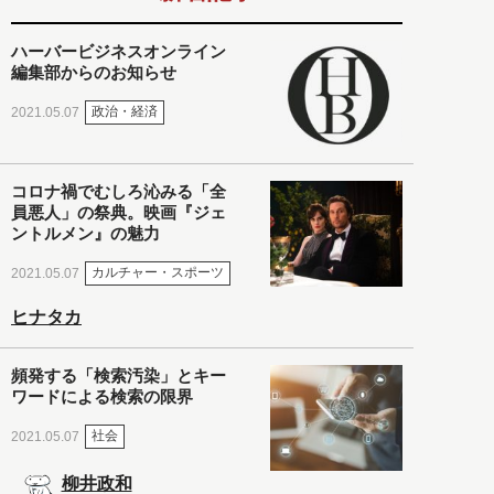
ハーバービジネスオンライン
編集部からのお知らせ
政治・経済
2021.05.07
コロナ禍でむしろ沁みる「全
員悪人」の祭典。映画『ジェ
ントルメン』の魅力
カルチャー・スポーツ
2021.05.07
ヒナタカ
頻発する「検索汚染」とキー
ワードによる検索の限界
社会
2021.05.07
柳井政和