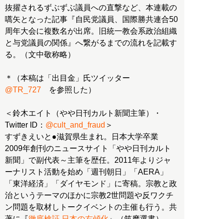
抜擢されるずぶずぶ議員への直撃など、本連載の
嚆矢となった記事『自民党議員、国際勝共連合50
周年大会に複数名が出席。旧統一教会系政治組織
と与党議員の関係』へ繋がるまでの流れを記載す
る。（文中敬称略）
＊（本稿は「出目金」氏ツイッター
@TR_727
を参照した）
＜鈴木エイト（やや日刊カルト新聞主筆）・
Twitter ID：
@cult_and_fraud
＞
すずきえいと●滋賀県生まれ。日本大学卒業
2009年創刊のニュースサイト「やや日刊カルト
新聞」で副代表～主筆を歴任。2011年よりジャ
ーナリスト活動を始め「週刊朝日」「AERA」
「東洋経済」「ダイヤモンド」に寄稿。宗教と政
治というテーマのほかに宗教2世問題や反ワクチ
ン問題を取材しトークイベントの主催も行う。共
著に『
徹底検証 日本の右傾化
』（筑摩選書）