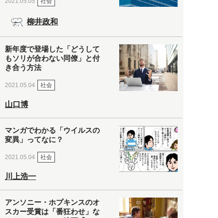
社会
2021.05.05
柳井政和
新年度で登場した「どうして
もソリが合わない同僚」と付
き合う方法
社会
2021.05.04
山口博
マンガでわかる「ウイルスの
変異」ってなに？
社会
2021.05.04
川上浩一
アンソニー・ホプキンスのオ
スカー受賞は「番狂わせ」な