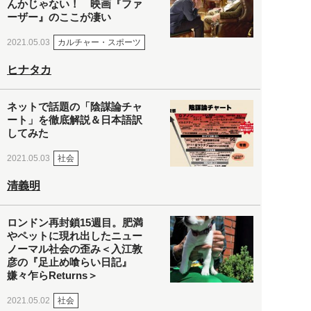
んかじゃない！ 映画『ファ
ーザー』のここが凄い
カルチャー・スポーツ
2021.05.03
ヒナタカ
ネットで話題の「陰謀論チャ
ート」を徹底解説＆日本語訳
してみた
社会
2021.05.03
清義明
ロンドン再封鎖15週目。肥満
やペットに現れ出したニュー
ノーマル社会の歪み＜入江敦
彦の『足止め喰らい日記』
嫌々乍らReturns＞
社会
2021.05.02