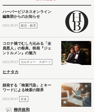
ハーバービジネスオンライン
編集部からのお知らせ
政治・経済
2021.05.07
コロナ禍でむしろ沁みる「全
員悪人」の祭典。映画『ジェ
ントルメン』の魅力
カルチャー・スポーツ
2021.05.07
ヒナタカ
頻発する「検索汚染」とキー
ワードによる検索の限界
社会
2021.05.07
柳井政和