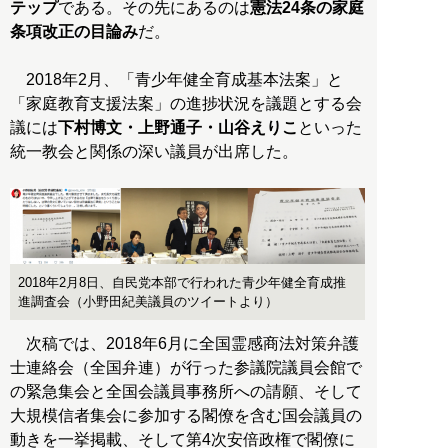
テップ
である。その先にあるのは
憲法24条の家庭
条項改正の目論み
だ。
2018年2月、「青少年健全育成基本法案」と
「家庭教育支援法案」の進捗状況を議題とする会
議には
下村博文・上野通子・山谷えりこ
といった
統一教会と関係の深い議員が出席した。
2018年2月8日、自民党本部で行われた青少年健全育成推
進調査会（小野田紀美議員のツイートより）
次稿では、2018年6月に全国霊感商法対策弁護
士連絡会（全国弁連）が行った参議院議員会館で
の緊急集会と全国会議員事務所への請願、そして
大規模信者集会に参加する閣僚を含む国会議員の
動きを一挙掲載、そして第4次安倍政権で閣僚に