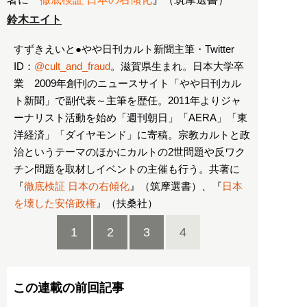
鈴木エイト
すずきえいと●やや日刊カルト新聞主筆・Twitter
ID：
@cult_and_fraud
。滋賀県生まれ。日本大学卒
業 2009年創刊のニュースサイト「やや日刊カル
ト新聞」で副代表～主筆を歴任。2011年よりジャ
ーナリスト活動を始め「週刊朝日」「AERA」「東
洋経済」「ダイヤモンド」に寄稿。宗教カルトと政
治というテーマのほかにカルトの2世問題や反ワク
チン問題を取材しイベントの主催も行う。共著に
『
徹底検証 日本の右傾化
』（筑摩選書）、『
日本
を壊した安倍政権
』（扶桑社）
1
2
3
4
この連載の前回記事