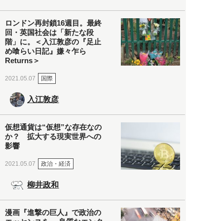
ロンドン再封鎖16週目。最終
回・英国社会は「新たな段
階」に。＜入江敦彦の『足止
め喰らい日記』嫌々乍ら
Returns＞
国際
2021.05.07
入江敦彦
仮想通貨は“仮想”な存在なの
か？ 拡大する現実世界への
影響
政治・経済
2021.05.07
柳井政和
漫画『進撃の巨人』で政治の