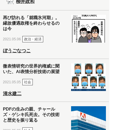
柳井政和
再び訪れる「就職氷河期」。
縁故優遇政権を終わらせるの
は今
政治・経済
2021.05.06
ぼうごなつこ
微表情研究の世界的権威に聞
いた、AI表情分析技術の展望
社会
2021.05.05
清水建二
PDFの生みの親、チャール
ズ・ゲシキ氏死去。その技術
と歴史を振り返る