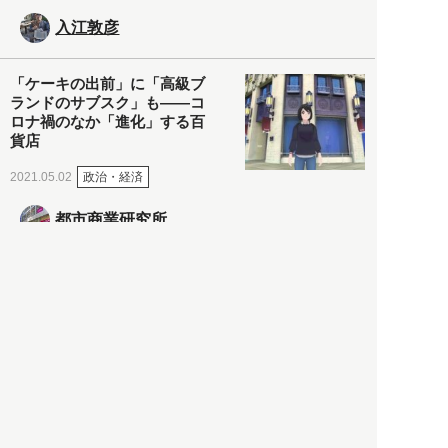
入江敦彦
「ケーキの出前」に「高級ブ
ランドのサブスク」も――コ
ロナ禍のなか「進化」する百
貨店
政治・経済
2021.05.02
都市商業研究所
「高度外国人材」という言葉
に潜む欺瞞と、日本が搾取し
依存する圧倒的多数の外国人
労働者の実像とは？
社会
2021.05.01
月刊日本