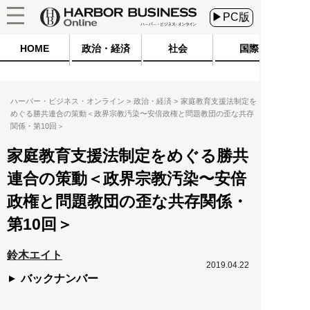
▶PC版
HOME
政治・経済
社会
国際
ハーバー・ビジネス・オンライン
政治・経済
家庭教育支援法制定を
めぐる勝共連合の策動＜政界宗教汚染〜安倍政権と問題教団の歪な共存
関係・第10回＞
家庭教育支援法制定をめぐる勝共
連合の策動＜政界宗教汚染〜安倍
政権と問題教団の歪な共存関係・
第10回＞
鈴木エイト
2019.04.22
バックナンバー