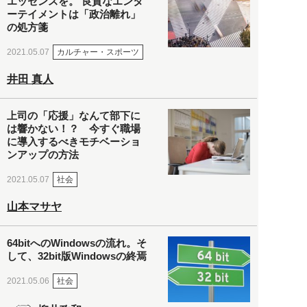
エッセンスを。 良質なエンタ
ーテイメントは「政治離れ」
の処方箋
カルチャー・スポーツ
2021.05.07
井田 真人
上司の「応援」なんて部下に
は響かない！？ 今すぐ職場
に導入するべきモチベーショ
ンアップの方法
社会
2021.05.07
山本マサヤ
64bitへのWindowsの流れ。そ
して、32bit版Windowsの終焉
社会
2021.05.06