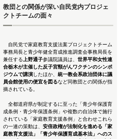
教団との関係が深い自民党内プロジェ
クトチームの面々
自民党で家庭教育支援法案プロジェクトチーム
事務局長と青少年健全育成推進調査会事務局長を
兼任する
上野通子
参議院議員は、
世界平和女性連
合栃木が主催した反子宮頸がんワクチンのシンポ
ジウムで講演
したほか、
統一教会系政治団体に議
員会館使用の便宜を図る
など同教団との関係が指
摘されている。
全都道府県が制定するに至った「青少年保護育
成条例・青少年保護条例」や複数の自治体で施行
されている「家庭教育支援条例」と合わせこれら
の一連の策動は、
安倍政権が法制化を進める「家
庭教育支援法」「青少年保護育成基本法」へのス