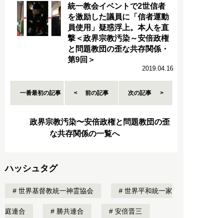
統一教会イベントで2世信者
を激励した議員に「信者運動
員使用」疑惑浮上。本人を直
撃＜政界宗教汚染～安倍政権
と問題教団の歪な共存関係・
第9回＞
2019.04.16
一番最初の記事
前の記事
次の記事
政界宗教汚染〜安倍政権と問題教団の歪
な共存関係の一覧へ
ハッシュタグ
世界基督教統一神霊協会
世界平和統一家
庭連合
勝共連合
安倍晋三