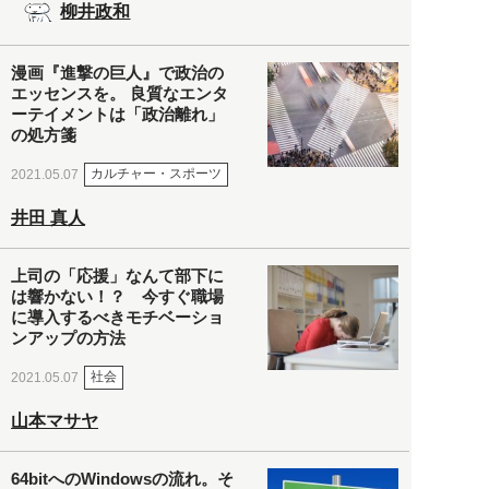
柳井政和
漫画『進撃の巨人』で政治の
エッセンスを。 良質なエンタ
ーテイメントは「政治離れ」
の処方箋
カルチャー・スポーツ
2021.05.07
井田 真人
上司の「応援」なんて部下に
は響かない！？ 今すぐ職場
に導入するべきモチベーショ
ンアップの方法
社会
2021.05.07
山本マサヤ
64bitへのWindowsの流れ。そ