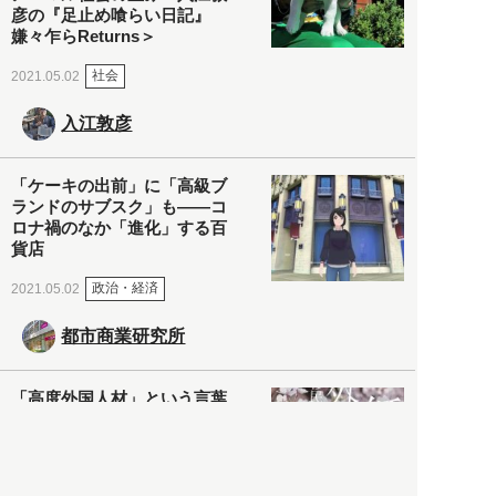
彦の『足止め喰らい日記』
嫌々乍らReturns＞
社会
2021.05.02
入江敦彦
「ケーキの出前」に「高級ブ
ランドのサブスク」も――コ
ロナ禍のなか「進化」する百
貨店
政治・経済
2021.05.02
都市商業研究所
「高度外国人材」という言葉
に潜む欺瞞と、日本が搾取し
依存する圧倒的多数の外国人
労働者の実像とは？