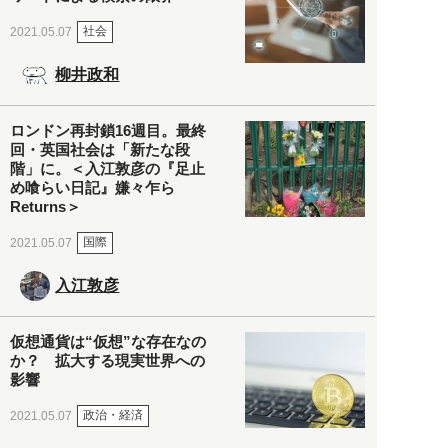
社会
2021.05.07
柳井政和
ロンドン再封鎖16週目。最終
回・英国社会は「新たな段
階」に。＜入江敦彦の『足止
め喰らい日記』嫌々乍ら
Returns＞
国際
2021.05.07
入江敦彦
仮想通貨は“仮想”な存在なの
か？ 拡大する現実世界への
影響
政治・経済
2021.05.07