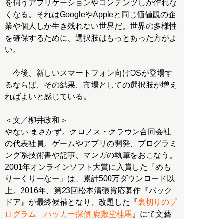
を伺うアプリケーションやコンテンツしか作れな
くなる。それはGoogleやAppleと同じ価値観の企
業や個人しか生き残れない世界だ。世界の多様性
を確保するために、選択肢はもっとあった方がよ
い。
今後、新しいスマートフォン向けOSが登場す
るならば、その結果、市場としての選択肢が増え
ればよいと感じている。
＜文／柳井政和＞
やない まさかず。クロノス・クラウン合同会社
の代表社員。ゲームやアプリの開発、プログラミ
ング系技術書や記事、マンガの執筆をおこなう。
2001年オンラインソフト大賞に入賞した『めも
りーくりーなー』は、累計500万ダウンロード以
上。2016年、第23回松本清張賞応募作『バック
ドア』が最終候補となり、改題した『
裏切りのプ
ログラム ハッカー探偵 鹿敷堂桂馬
』にて文藝