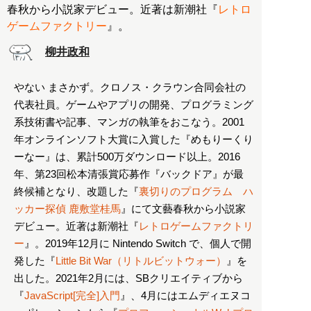
春秋から小説家デビュー。近著は新潮社『
レトロ
ゲームファクトリー
』。
柳井政和
やない まさかず。クロノス・クラウン合同会社の
代表社員。ゲームやアプリの開発、プログラミング
系技術書や記事、マンガの執筆をおこなう。2001
年オンラインソフト大賞に入賞した『めもりーくり
ーなー』は、累計500万ダウンロード以上。2016
年、第23回松本清張賞応募作『バックドア』が最
終候補となり、改題した『
裏切りのプログラム ハ
ッカー探偵 鹿敷堂桂馬
』にて文藝春秋から小説家
デビュー。近著は新潮社『
レトロゲームファクトリ
ー
』。2019年12月に Nintendo Switch で、個人で開
発した『
Little Bit War（リトルビットウォー）
』を
出した。2021年2月には、SBクリエイティブから
『
JavaScript[完全]入門
』、4月にはエムディエヌコ