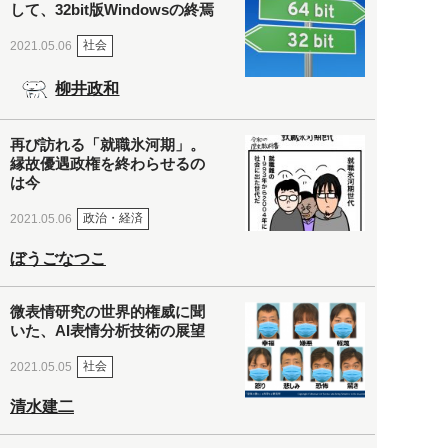
して、32bit版Windowsの終焉
社会
2021.05.06
柳井政和
再び訪れる「就職氷河期」。
縁故優遇政権を終わらせるの
は今
政治・経済
2021.05.06
ぼうごなつこ
微表情研究の世界的権威に聞
いた、AI表情分析技術の展望
社会
2021.05.05
清水建二