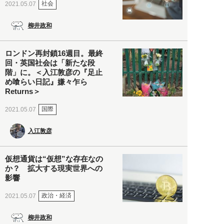
社会
2021.05.07
柳井政和
ロンドン再封鎖16週目。最終
回・英国社会は「新たな段
階」に。＜入江敦彦の『足止
め喰らい日記』嫌々乍ら
Returns＞
国際
2021.05.07
入江敦彦
仮想通貨は“仮想”な存在なの
か？ 拡大する現実世界への
影響
政治・経済
2021.05.07
柳井政和