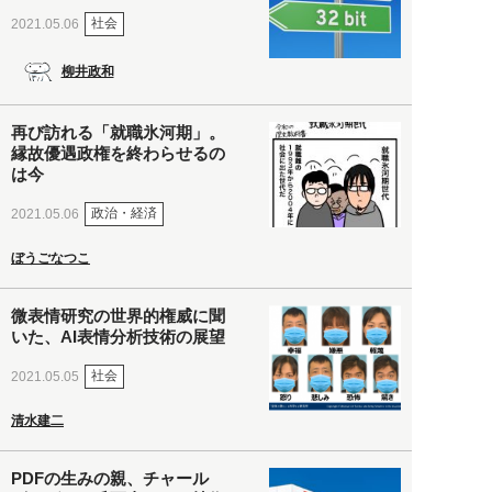
社会
2021.05.06
柳井政和
再び訪れる「就職氷河期」。
縁故優遇政権を終わらせるの
は今
政治・経済
2021.05.06
ぼうごなつこ
微表情研究の世界的権威に聞
いた、AI表情分析技術の展望
社会
2021.05.05
清水建二
PDFの生みの親、チャール