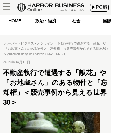
▶PC版
HOME
政治・経済
社会
国際
ハーバー・ビジネス・オンライン
不動産執行で遭遇する「献花」や
「お地蔵さん」のある物件と「忘却権」＜競売事例から見える世界30＞
guardian-deity-of-children-66626_640 (1)
2019年04月11日
不動産執行で遭遇する「献花」や
「お地蔵さん」のある物件と「忘
却権」＜競売事例から見える世界
30＞