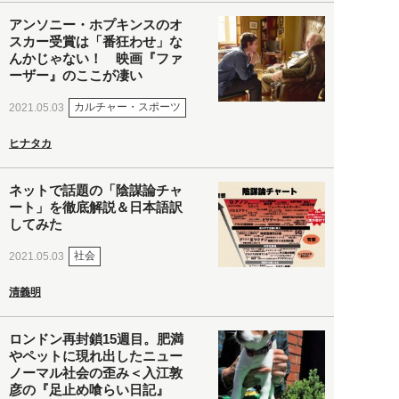
アンソニー・ホプキンスのオ
スカー受賞は「番狂わせ」な
んかじゃない！ 映画『ファ
ーザー』のここが凄い
カルチャー・スポーツ
2021.05.03
ヒナタカ
ネットで話題の「陰謀論チャ
ート」を徹底解説＆日本語訳
してみた
社会
2021.05.03
清義明
ロンドン再封鎖15週目。肥満
やペットに現れ出したニュー
ノーマル社会の歪み＜入江敦
彦の『足止め喰らい日記』