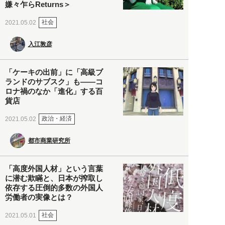
嫌々乍らReturns＞
社会
2021.05.02
入江敦彦
「ケーキの出前」に「高級ブ
ランドのサブスク」も――コ
ロナ禍のなか「進化」する百
貨店
政治・経済
2021.05.02
都市商業研究所
「高度外国人材」という言葉
に潜む欺瞞と、日本が搾取し
依存する圧倒的多数の外国人
労働者の実像とは？
社会
2021.05.01