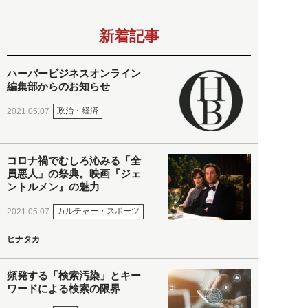
新着記事
ハーバービジネスオンライン
編集部からのお知らせ
政治・経済
2021.05.07
コロナ禍でむしろ沁みる「全
員悪人」の祭典。映画『ジェ
ントルメン』の魅力
カルチャー・スポーツ
2021.05.07
ヒナタカ
頻発する「検索汚染」とキー
ワードによる検索の限界