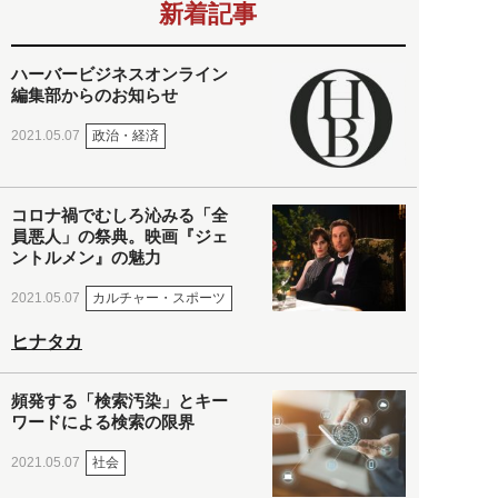
新着記事
ハーバービジネスオンライン
編集部からのお知らせ
政治・経済
2021.05.07
コロナ禍でむしろ沁みる「全
員悪人」の祭典。映画『ジェ
ントルメン』の魅力
カルチャー・スポーツ
2021.05.07
ヒナタカ
頻発する「検索汚染」とキー
ワードによる検索の限界
社会
2021.05.07