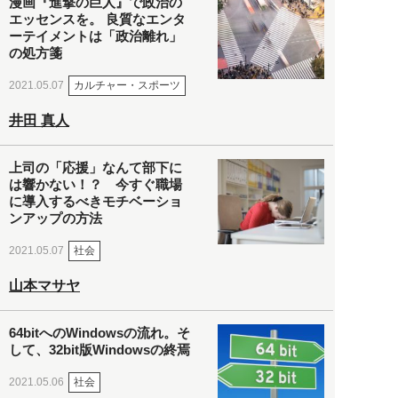
漫画『進撃の巨人』で政治の
エッセンスを。 良質なエンタ
ーテイメントは「政治離れ」
の処方箋
カルチャー・スポーツ
2021.05.07
井田 真人
上司の「応援」なんて部下に
は響かない！？ 今すぐ職場
に導入するべきモチベーショ
ンアップの方法
社会
2021.05.07
山本マサヤ
64bitへのWindowsの流れ。そ
して、32bit版Windowsの終焉
社会
2021.05.06