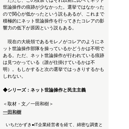
ただし、この投票ではそれ以前に比べてネット
世論操作の痕跡が少なかった。選挙ではなかった
ので関心が低かったという説もあるが、これまで
積極的にネット世論操作を行ってきたコレアの影
響力の低下が原因という説もある。
現在の大統領であるモレノがコレアのようにネ
ット世論操作部隊を操っているかどうかは不明で
ある。ただ、ネット世論操作が行われている痕跡
は見つかっている（誰が仕掛けているかは不
明）。もしかすると次の選挙ではっきりするかも
しれない。
◆シリーズ：ネット世論操作と民主主義
＜取材・文／一田和樹＞
一田和樹
いちだかずき●IT企業経営者を経て、綿密な調査と