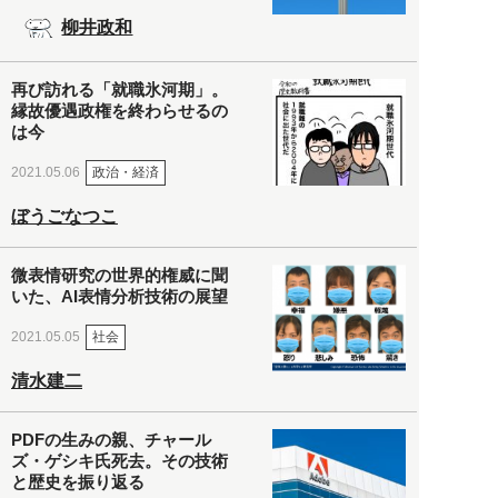
柳井政和
再び訪れる「就職氷河期」。
縁故優遇政権を終わらせるの
は今
政治・経済
2021.05.06
ぼうごなつこ
微表情研究の世界的権威に聞
いた、AI表情分析技術の展望
社会
2021.05.05
清水建二
PDFの生みの親、チャール
ズ・ゲシキ氏死去。その技術
と歴史を振り返る