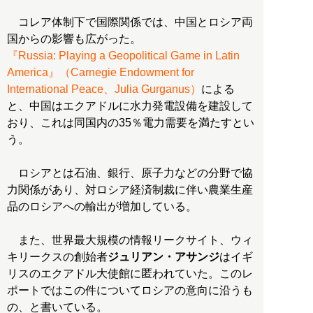
コレア体制下で国際関係では、中国とロシア両
『Russia: Playing a Geopolitical Game in Latin
America』（Carnegie Endowment for
International Peace、Julia Gurganus）
による
と、中国はエクアドルに水力発電設備を建設して
おり、これは同国内の35％電力需要を満たすとい
う。
ロシアとは石油、銀行、原子力などの分野で協
力関係があり、対ロシア経済制裁に伴い農業生産
品のロシアへの輸出が増加している。
また、世界最大規模の情報リークサイト、ウィ
キリークスの創始者
ジュリアン・アサンジ
はイギ
リスのエクアドル大使館に匿われていた。このレ
ポートではこの件についてロシアの意向に沿うも
の、と書いている。