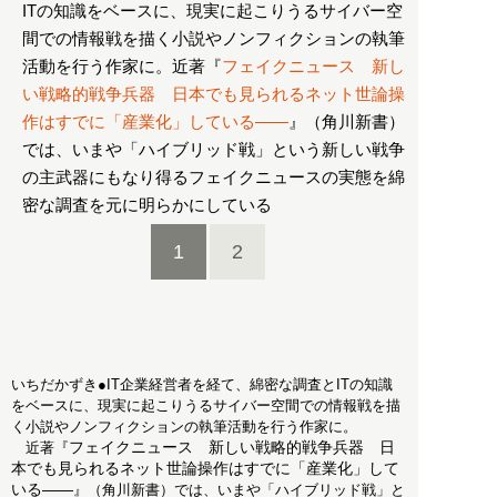
ITの知識をベースに、現実に起こりうるサイバー空
間での情報戦を描く小説やノンフィクションの執筆
活動を行う作家に。近著『
フェイクニュース 新し
い戦略的戦争兵器 日本でも見られるネット世論操
作はすでに「産業化」している――
』（角川新書）
では、いまや「ハイブリッド戦」という新しい戦争
の主武器にもなり得るフェイクニュースの実態を綿
密な調査を元に明らかにしている
1
2
いちだかずき●IT企業経営者を経て、綿密な調査とITの知識
をベースに、現実に起こりうるサイバー空間での情報戦を描
く小説やノンフィクションの執筆活動を行う作家に。
フェイクニュース 新しい戦略的戦争兵器 日
近著『
本でも見られるネット世論操作はすでに「産業化」して
いる――
』（角川新書）では、いまや「ハイブリッド戦」と