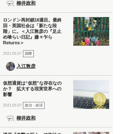
柳井政和
ロンドン再封鎖16週目。最終
回・英国社会は「新たな段
階」に。＜入江敦彦の『足止
め喰らい日記』嫌々乍ら
Returns＞
国際
2021.05.07
入江敦彦
仮想通貨は“仮想”な存在なの
か？ 拡大する現実世界への
影響
政治・経済
2021.05.07
柳井政和