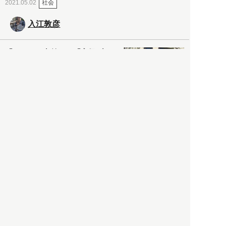
社会
2021.05.02
入江敦彦
「ケーキの出前」に「高級ブ
ランドのサブスク」も――コ
ロナ禍のなか「進化」する百
貨店
政治・経済
2021.05.02
都市商業研究所
「高度外国人材」という言葉
に潜む欺瞞と、日本が搾取し
依存する圧倒的多数の外国人
労働者の実像とは？
社会
2021.05.01
月刊日本