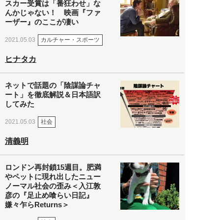
スカー受賞は「番狂わせ」な
んかじゃない！ 映画『ファ
ーザー』のここが凄い
カルチャー・スポーツ
2021.05.03
ヒナタカ
ネットで話題の「陰謀論チャ
ート」を徹底解説＆日本語訳
してみた
社会
2021.05.03
清義明
ロンドン再封鎖15週目。肥満
やペットに現れ出したニュー
ノーマル社会の歪み＜入江敦
彦の『足止め喰らい日記』
嫌々乍らReturns＞