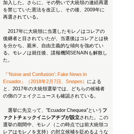
加入した。さらに、その勢いで大統領の連続再選
を禁じていた憲法を改正し、その後、2009年に
再選されている。
2017年に大統領に当選したモレノはコレアの
後継者と目されていたが、当選後はコレアとは袂
を分かち、親米、自由主義的な傾向を強めてい
る。モレノは就任後、諜報機関SENAINも解散し
た。
『‘Noise and Confusion’: Fake News in
Ecuador』（2018年2月7日、Snopes）
による
と、2017年の大統領選挙では、どちらの候補者
の側のフェイクニュースも確認されている。
選挙に先立って、”Ecuador Chequea”という
フ
ァクトチェックイニシアチブが設立
された。この
選挙の期間中、モレノ（この時点では前大統領コ
レアはモレノを支持）の対立候補を貶めるような