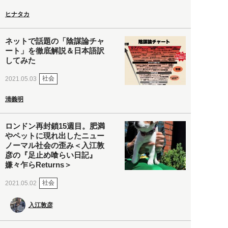
ヒナタカ
ネットで話題の「陰謀論チャ
ート」を徹底解説＆日本語訳
してみた
社会
2021.05.03
清義明
ロンドン再封鎖15週目。肥満
やペットに現れ出したニュー
ノーマル社会の歪み＜入江敦
彦の『足止め喰らい日記』
嫌々乍らReturns＞
社会
2021.05.02
入江敦彦