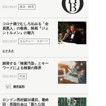
政治・経済
2021.05.07
コロナ禍でむしろ沁みる「全
員悪人」の祭典。映画『ジェ
ントルメン』の魅力
カルチャー・スポーツ
2021.05.07
ヒナタカ
頻発する「検索汚染」とキー
ワードによる検索の限界
社会
2021.05.07
柳井政和
ロンドン再封鎖16週目。最終
回・英国社会は「新たな段