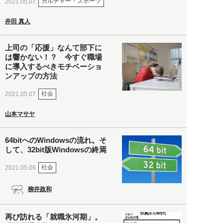
カルチャー・スポーツ
2021.05.07
井田 真人
上司の「応援」なんて部下に
は響かない！？ 今すぐ職場
に導入するべきモチベーショ
ンアップの方法
社会
2021.05.07
山本マサヤ
64bitへのWindowsの流れ。そ
して、32bit版Windowsの終焉
社会
2021.05.06
柳井政和
再び訪れる「就職氷河期」。