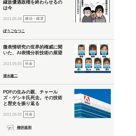
縁故優遇政権を終わらせるの
は今
政治・経済
2021.05.06
ぼうごなつこ
微表情研究の世界的権威に聞
いた、AI表情分析技術の展望
社会
2021.05.05
清水建二
PDFの生みの親、チャール
ズ・ゲシキ氏死去。その技術
と歴史を振り返る
社会
2021.05.05
柳井政和