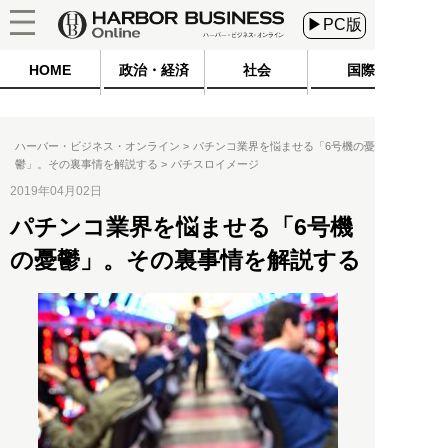
▶PC版
HOME
政治・経済
社会
国際
ハーバー・ビジネス・オンライン
パチンコ業界を悩ませる「6号機の憂
鬱」。その裏事情を解説する
パチスロイメージ
2019年04月02日
パチンコ業界を悩ませる「6号機
の憂鬱」。その裏事情を解説する