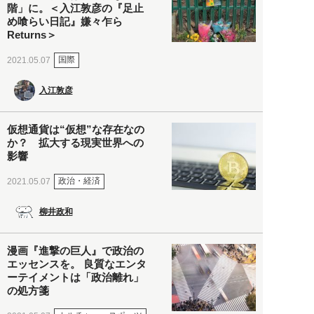
階」に。＜入江敦彦の『足止
め喰らい日記』嫌々乍ら
Returns＞
国際
2021.05.07
入江敦彦
仮想通貨は“仮想”な存在なの
か？ 拡大する現実世界への
影響
政治・経済
2021.05.07
柳井政和
漫画『進撃の巨人』で政治の
エッセンスを。 良質なエンタ
ーテイメントは「政治離れ」
の処方箋