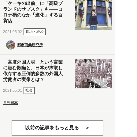
「ケーキの出前」に「高級ブ
ランドのサブスク」も――コ
ロナ禍のなか「進化」する百
貨店
政治・経済
2021.05.02
都市商業研究所
「高度外国人材」という言葉
に潜む欺瞞と、日本が搾取し
依存する圧倒的多数の外国人
労働者の実像とは？
社会
2021.05.01
月刊日本
以前の記事をもっと見る