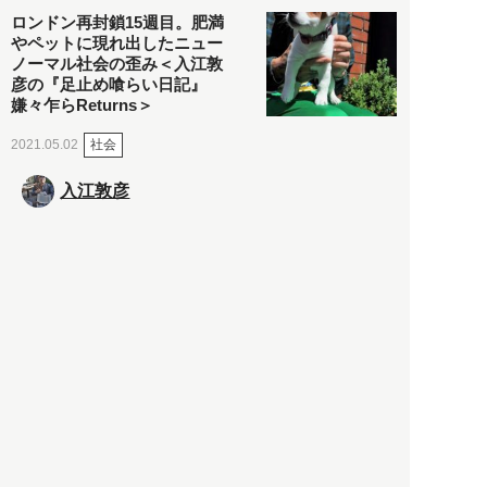
ロンドン再封鎖15週目。肥満
やペットに現れ出したニュー
ノーマル社会の歪み＜入江敦
彦の『足止め喰らい日記』
嫌々乍らReturns＞
社会
2021.05.02
入江敦彦
「ケーキの出前」に「高級ブ
ランドのサブスク」も――コ
ロナ禍のなか「進化」する百
貨店
政治・経済
2021.05.02
都市商業研究所
「高度外国人材」という言葉
に潜む欺瞞と、日本が搾取し