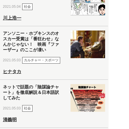
社会
2021.05.04
川上浩一
アンソニー・ホプキンスのオ
スカー受賞は「番狂わせ」な
んかじゃない！ 映画『ファ
ーザー』のここが凄い
カルチャー・スポーツ
2021.05.03
ヒナタカ
ネットで話題の「陰謀論チャ
ート」を徹底解説＆日本語訳
してみた
社会
2021.05.03
清義明