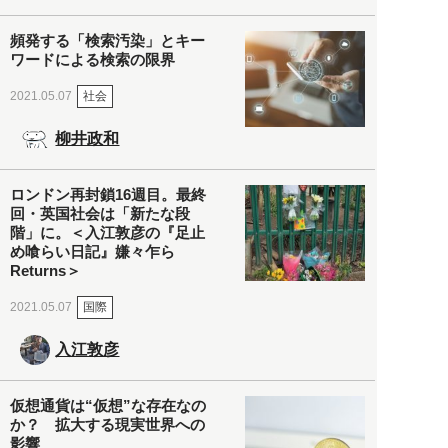
頻発する「検索汚染」とキー
ワードによる検索の限界
社会
2021.05.07
柳井政和
ロンドン再封鎖16週目。最終
回・英国社会は「新たな段
階」に。＜入江敦彦の『足止
め喰らい日記』嫌々乍ら
Returns＞
国際
2021.05.07
入江敦彦
仮想通貨は“仮想”な存在なの
か？ 拡大する現実世界への
影響