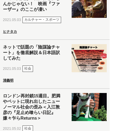
んかじゃない！ 映画『ファ
ーザー』のここが凄い
カルチャー・スポーツ
2021.05.03
ヒナタカ
ネットで話題の「陰謀論チャ
ート」を徹底解説＆日本語訳
してみた
社会
2021.05.03
清義明
ロンドン再封鎖15週目。肥満
やペットに現れ出したニュー
ノーマル社会の歪み＜入江敦
彦の『足止め喰らい日記』
嫌々乍らReturns＞
社会
2021.05.02