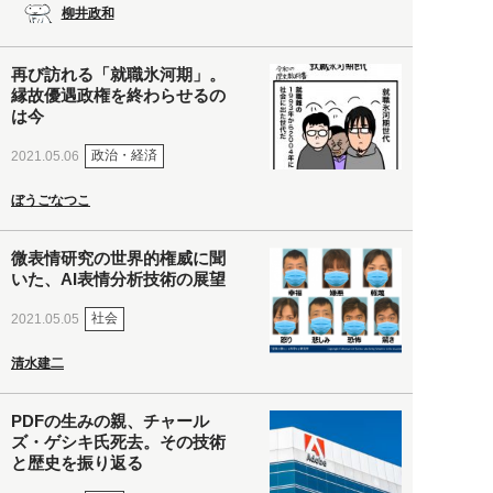
柳井政和
再び訪れる「就職氷河期」。
縁故優遇政権を終わらせるの
は今
政治・経済
2021.05.06
ぼうごなつこ
微表情研究の世界的権威に聞
いた、AI表情分析技術の展望
社会
2021.05.05
清水建二
PDFの生みの親、チャール
ズ・ゲシキ氏死去。その技術
と歴史を振り返る