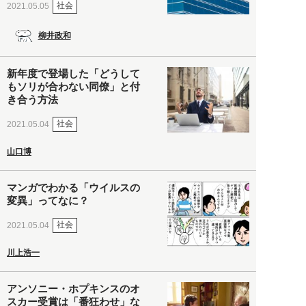
社会
2021.05.05
柳井政和
新年度で登場した「どうして
もソリが合わない同僚」と付
き合う方法
社会
2021.05.04
山口博
マンガでわかる「ウイルスの
変異」ってなに？
社会
2021.05.04
川上浩一
アンソニー・ホプキンスのオ
スカー受賞は「番狂わせ」な