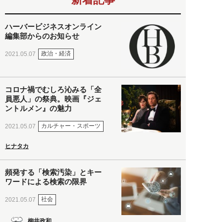
ハーバービジネスオンライン
編集部からのお知らせ
政治・経済
2021.05.07
コロナ禍でむしろ沁みる「全
員悪人」の祭典。映画『ジェ
ントルメン』の魅力
カルチャー・スポーツ
2021.05.07
ヒナタカ
頻発する「検索汚染」とキー
ワードによる検索の限界
社会
2021.05.07
柳井政和