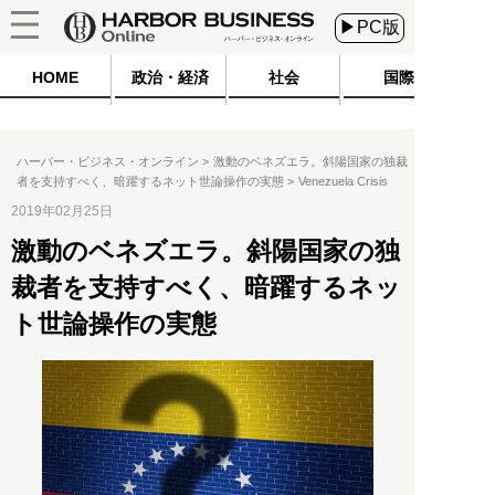
▶PC版
HOME
政治・経済
社会
国際
ハーバー・ビジネス・オンライン
激動のベネズエラ。斜陽国家の独裁
者を支持すべく、暗躍するネット世論操作の実態
Venezuela Crisis
2019年02月25日
激動のベネズエラ。斜陽国家の独
裁者を支持すべく、暗躍するネッ
ト世論操作の実態