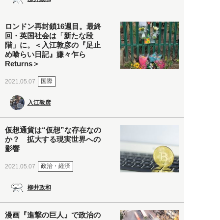
ロンドン再封鎖16週目。最終
回・英国社会は「新たな段
階」に。＜入江敦彦の『足止
め喰らい日記』嫌々乍ら
Returns＞
国際
2021.05.07
入江敦彦
仮想通貨は“仮想”な存在なの
か？ 拡大する現実世界への
影響
政治・経済
2021.05.07
柳井政和
漫画『進撃の巨人』で政治の