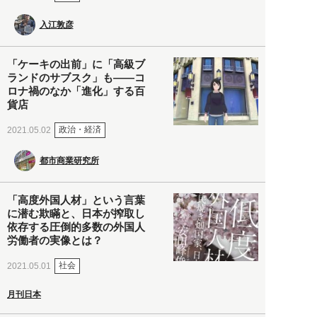
入江敦彦
「ケーキの出前」に「高級ブ
ランドのサブスク」も――コ
ロナ禍のなか「進化」する百
貨店
政治・経済
2021.05.02
都市商業研究所
「高度外国人材」という言葉
に潜む欺瞞と、日本が搾取し
依存する圧倒的多数の外国人
労働者の実像とは？
社会
2021.05.01
月刊日本