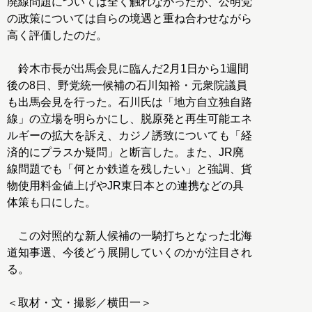
廃線問題については全く触れなかったが、公明党
の政策については自らの境遇と重ね合わせながら
高く評価したのだ。
鈴木市長が出馬会見に臨んだ2月1日から1週間
後の8日、野党統一候補の石川知裕・元衆院議員
も出馬会見を行った。石川氏は「地方自立独自路
線」の立場を明らかにし、脱原発と再生可能エネ
ルギーの拡大を訴え、カジノ誘致についても「経
済的にプラスか疑問」と断言した。また、JR廃
線問題でも「何とか鉄道を残したい」と強調、貨
物使用料金値上げやJR東日本との連携などの具
体策も口にした。
この対照的な新人候補の一騎打ちとなった北海
道知事選、今後どう展開していくのかが注目され
る。
＜取材・文・撮影／横田一＞