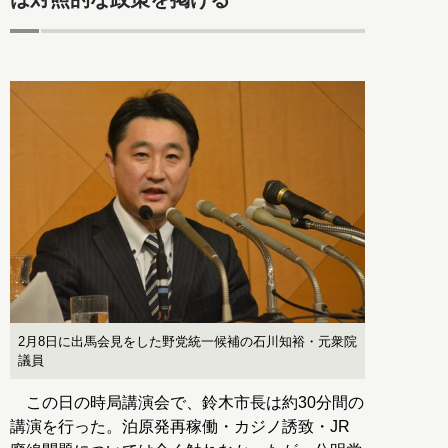
2月8日に出馬会見をした野党統一候補の石川知裕・元衆院
議員
この日の時局講演会で、鈴木市長は約30分間の
講演を行った。泊原発再稼働・カジノ誘致・JR