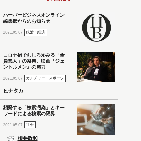
ハーバービジネスオンライン
編集部からのお知らせ
政治・経済
2021.05.07
コロナ禍でむしろ沁みる「全
員悪人」の祭典。映画『ジェ
ントルメン』の魅力
カルチャー・スポーツ
2021.05.07
ヒナタカ
頻発する「検索汚染」とキー
ワードによる検索の限界
社会
2021.05.07
柳井政和