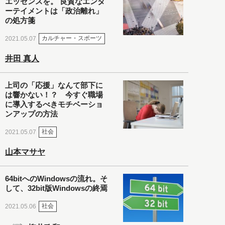
エッセンスを。 良質なエンタ
ーテイメントは「政治離れ」
の処方箋
カルチャー・スポーツ
2021.05.07
井田 真人
上司の「応援」なんて部下に
は響かない！？ 今すぐ職場
に導入するべきモチベーショ
ンアップの方法
社会
2021.05.07
山本マサヤ
64bitへのWindowsの流れ。そ
して、32bit版Windowsの終焉
社会
2021.05.06