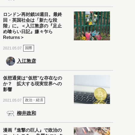
ロンドン再封鎖16週目。最終
回・英国社会は「新たな段
階」に。＜入江敦彦の『足止
め喰らい日記』嫌々乍ら
Returns＞
国際
2021.05.07
入江敦彦
仮想通貨は“仮想”な存在なの
か？ 拡大する現実世界への
影響
政治・経済
2021.05.07
柳井政和
漫画『進撃の巨人』で政治の