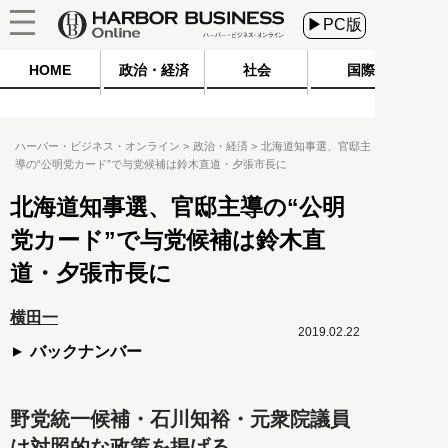
▶PC版
HOME
政治・経済
社会
国際
ハーバー・ビジネス・オンライン
政治・経済
北海道知事選、官邸主
導の“公明党カード”で与党候補は鈴木直道・夕張市長に
北海道知事選、官邸主導の“公明
党カード”で与党候補は鈴木直
道・夕張市長に
横田一
2019.02.22
バックナンバー
野党統一候補・石川知裕・元衆院議員
は対照的な政策を掲げる