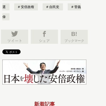
選
安倍政権
自民党
菅義
偉
B!
ブックマーク
新着記事