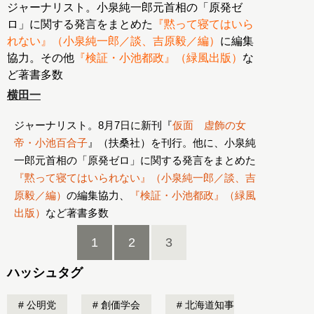
ジャーナリスト。小泉純一郎元首相の「原発ゼ
ロ」に関する発言をまとめた
『黙って寝てはいら
れない』（小泉純一郎／談、吉原毅／編）
に編集
協力。その他
『検証・小池都政』（緑風出版）
な
ど著書多数
横田一
ジャーナリスト。8月7日に新刊『
仮面 虚飾の女
帝・小池百合子
』（扶桑社）を刊行。他に、小泉純
一郎元首相の「原発ゼロ」に関する発言をまとめた
『黙って寝てはいられない』（小泉純一郎／談、吉
原毅／編）
の編集協力、
『検証・小池都政』（緑風
出版）
など著書多数
1
2
3
ハッシュタグ
公明党
創価学会
北海道知事