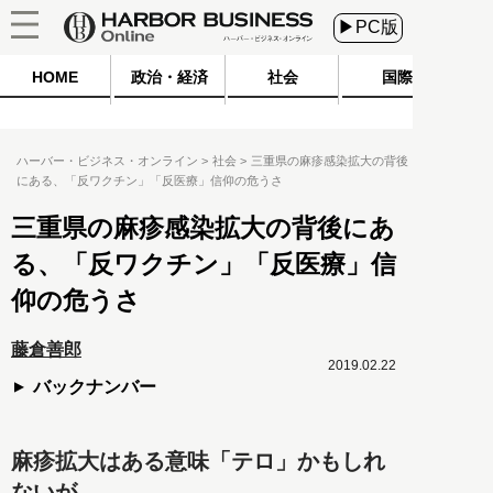
▶PC版
HOME
政治・経済
社会
国際
ハーバー・ビジネス・オンライン
社会
三重県の麻疹感染拡大の背後
にある、「反ワクチン」「反医療」信仰の危うさ
三重県の麻疹感染拡大の背後にあ
る、「反ワクチン」「反医療」信
仰の危うさ
藤倉善郎
2019.02.22
バックナンバー
麻疹拡大はある意味「テロ」かもしれ
ないが……