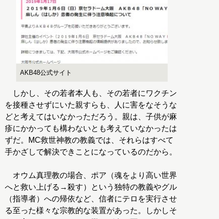
AKB48公式サイト
しかし、その若者本人も、その若者にワクチン
を接種させずにいた親すらも、人に害をなそうな
どと考えてはいなかっただろう。親は、子供が麻
疹にかかっても構わないとも考えていなかったは
ずだ。MC救世神教の教義では、それらはすべて
手かざしで解決できことになっているのだから。
オウム真理教の場合、ポア（魂をより高い世界
へと救い上げる→殺す）という独特の教義やグル
（指導者）への帰依など、信者にテロを実行させ
る至った様々な宗教的な装置があった。しかしそ