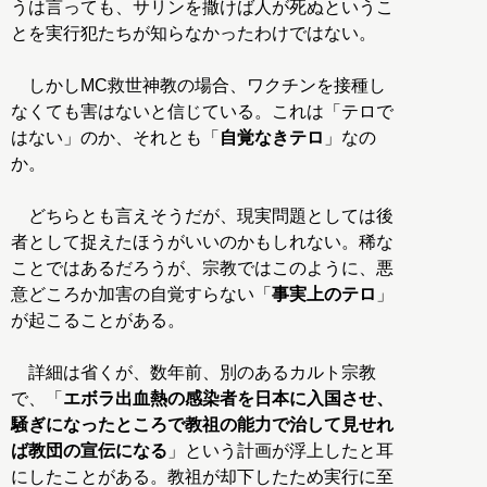
うは言っても、サリンを撒けば人が死ぬというこ
とを実行犯たちが知らなかったわけではない。
しかしMC救世神教の場合、ワクチンを接種し
なくても害はないと信じている。これは「テロで
はない」のか、それとも「
自覚なきテロ
」なの
か。
どちらとも言えそうだが、現実問題としては後
者として捉えたほうがいいのかもしれない。稀な
ことではあるだろうが、宗教ではこのように、悪
意どころか加害の自覚すらない「
事実上のテロ
」
が起こることがある。
詳細は省くが、数年前、別のあるカルト宗教
で、「
エボラ出血熱の感染者を日本に入国させ、
騒ぎになったところで教祖の能力で治して見せれ
ば教団の宣伝になる
」という計画が浮上したと耳
にしたことがある。教祖が却下したため実行に至