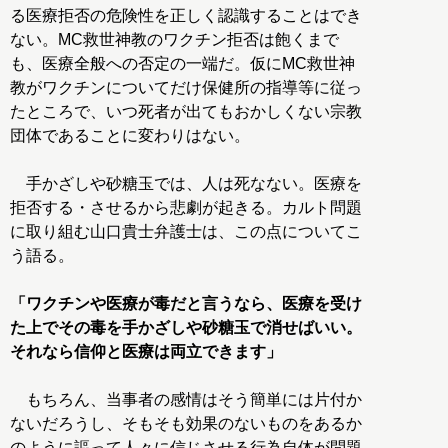
る医療拒否の危険性を正しく認識することはでき
ない。MC救世神教のワクチン拒否は飽くまで
も、医療全般への否定の一端だ。仮にMC救世神
教がワクチンについてだけ保健所の指導等に従っ
たところで、いつ死者が出てもおかしくない宗教
団体であることに変わりはない。
手かざしや砂糖玉では、人は死なない。医療を
拒否する・させるから悲劇が起きる。カルト問題
に取り組む山口貴士弁護士は、この点についてこ
う語る。
「ワクチンや医療が毒だと言うなら、医療を受け
た上でその毒を手かざしや砂糖玉で消せばいい。
それなら信仰と医療は両立できます」
もちろん、当事者の感情はそう簡単には片付か
ないだろうし、そもそも効果のないものをあるか
のように謳って人々に信じさせる行為自体が問題