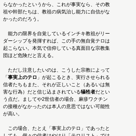
らなかったというから、これが事実なら、その教
祖や幹部たちは、教祖の病気治し能力に自信がな
かったのだろう。
能力の限界を自覚しているインチキ教祖がリー
ダーシップを発揮すれば、この手の無自覚テロは
起こらない。本気で信仰している真面目な宗教集
団ほど危険だと言える。
ただし注意したいのは、こうした宗教によって
「
事実上のテロ
」が起こるとき、実行させられる
信者たちもまた、それが正しいこと（あるいは無
害な行為）だと信じ込まされている
犠牲者
だとい
う点だ。ましてや2世信者の場合、麻疹ワクチン
の接種がなかったのは本人の意思ではない可能性
が高い。
この場合、たとえ「事実上のテロ」であったと
しても、個々の信者はやはり「テロリスト」では