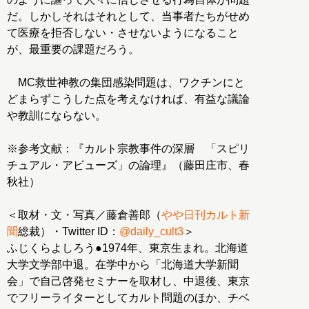
だ。しかしそれはそれとして、当事者たちがせめ
て医療を拒否しない・させないようになること
が、最重要の課題だろう。
MC救世神教の集団感染問題は、ワクチンにと
どまらずこうした点を考えなければ、有益な議論
や教訓にならない。
※参考文献：『カルト宗教事件の深層 「スピリ
チュアル・アビューズ」の論理』（藤田庄市、春
秋社）
＜取材・文・写真／藤倉善郎（
やや日刊カルト新
聞
総裁）・Twitter ID：
@daily_cult3
＞
ふじくらよしろう●1974年、東京生まれ。北海道
大学文学部中退。在学中から「北海道大学新聞
会」で自己啓発セミナーを取材し、中退後、東京
でフリーライターとしてカルト問題のほか、チベ