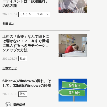
ーテイメントは「政治離れ」
の処方箋
カルチャー・スポーツ
2021.05.07
井田 真人
上司の「応援」なんて部下に
は響かない！？ 今すぐ職場
に導入するべきモチベーショ
ンアップの方法
社会
2021.05.07
山本マサヤ
64bitへのWindowsの流れ。そ
して、32bit版Windowsの終焉
社会
2021.05.06
柳井政和