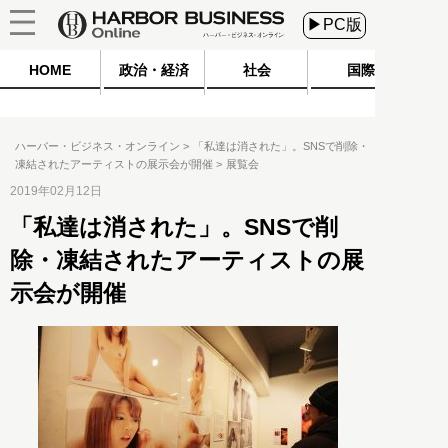
▶PC版
HOME
政治・経済
社会
国際
ハーバー・ビジネス・オンライン
「私達は消された」。SNSで削除・
凍結されたアーティストの展示会が開催
展覧会
2019年02月12日
「私達は消された」。SNSで削
除・凍結されたアーティストの展
示会が開催