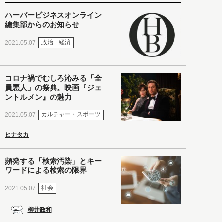
ハーバービジネスオンライン
編集部からのお知らせ
政治・経済
2021.05.07
コロナ禍でむしろ沁みる「全
員悪人」の祭典。映画『ジェ
ントルメン』の魅力
カルチャー・スポーツ
2021.05.07
ヒナタカ
頻発する「検索汚染」とキー
ワードによる検索の限界
社会
2021.05.07
柳井政和