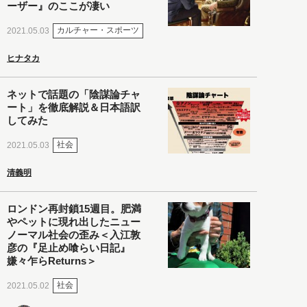
ーザー』のここが凄い
カルチャー・スポーツ
2021.05.03
ヒナタカ
ネットで話題の「陰謀論チャ
ート」を徹底解説＆日本語訳
してみた
社会
2021.05.03
清義明
ロンドン再封鎖15週目。肥満
やペットに現れ出したニュー
ノーマル社会の歪み＜入江敦
彦の『足止め喰らい日記』
嫌々乍らReturns＞
社会
2021.05.02