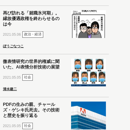
再び訪れる「就職氷河期」。
縁故優遇政権を終わらせるの
は今
政治・経済
2021.05.06
ぼうごなつこ
微表情研究の世界的権威に聞
いた、AI表情分析技術の展望
社会
2021.05.05
清水建二
PDFの生みの親、チャール
ズ・ゲシキ氏死去。その技術
と歴史を振り返る
社会
2021.05.05