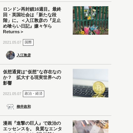
ロンドン再封鎖16週目。最終
回・英国社会は「新たな段
階」に。＜入江敦彦の『足止
め喰らい日記』嫌々乍ら
Returns＞
国際
2021.05.07
入江敦彦
仮想通貨は“仮想”な存在なの
か？ 拡大する現実世界への
影響
政治・経済
2021.05.07
柳井政和
漫画『進撃の巨人』で政治の
エッセンスを。 良質なエンタ