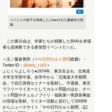
イベントの様子を投稿したらbanされた藤倉氏の投
稿
この展示会は、作家たちが経験したBANを来場
者も追体験できる参加型イベントだった。
＜文／藤倉善郎（
やや日刊カルト新聞
総裁）・
Twitter ID：
@daily_cult3
＞
ふじくらよしろう●1974年、東京生まれ。北海道
大学文学部中退。在学中から「北海道大学新聞
会」で自己啓発セミナーを取材し、中退後、東京
でフリーライターとしてカルト問題のほか、チベ
ット問題やチェルノブイリ・福島第一両原発事故
の現場を取材。ライター活動と並行して2009年
からニュースサイト「やや日刊カルト新聞」(記