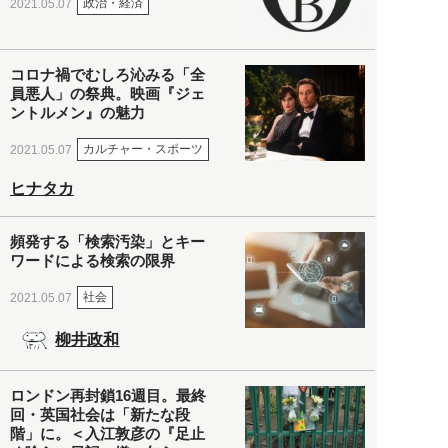
政治・経済
2021.05.07
コロナ禍でむしろ沁みる「全
員悪人」の祭典。映画『ジェ
ントルメン』の魅力
カルチャー・スポーツ
2021.05.07
ヒナタカ
頻発する「検索汚染」とキー
ワードによる検索の限界
社会
2021.05.07
柳井政和
ロンドン再封鎖16週目。最終
回・英国社会は「新たな段
階」に。＜入江敦彦の『足止