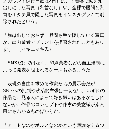
アカウント保持日数は3日）は、下着姿で尻を丸
出しにした写真（乳首なし）や、全裸で股間と乳
首をホタテ貝で隠した写真をインスタグラムで削
除されたという。
「胸は出しておらず、股間も手で隠している写真
が、出力業者でプリントを拒否されたこともあり
ます」（マキエマキ氏）
SNSだけではなく、印刷業者などの自主規制に
よって発表を阻まれるケースもあるようだ。
表現の自由を求める作家たちの展示会だが、
SNSへの批判や政治的主張は一切ない。いずれの
作品も、見る人によって好き嫌いはあるかもしれ
ないが、作品のコンセプトや作家の美意識が素人
目にもわかるものばかりだ。
「アートなのかポルノなのかという議論をするつ