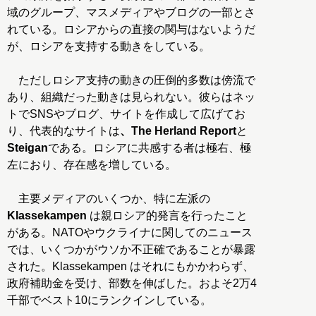
域のグループ、マスメディアやブログの一部とさ
れている。ロシアからの直接の関与はないようだ
が、ロシアを支持する動きをしている。
ただしロシア支持の動きの圧倒的多数は傍流で
あり、組織だった動きは見られない。彼らはネッ
トでSNSやブログ、サイトを作成して広げてお
り、代表的なサイトは
、The Herland Report
と
Steigan
である。ロシアに共感する者は極右、極
左におり、存在感を増している。
主要メディアのいくつか、特に左派の
Klassekampen
は親ロシア的発言を行ったこと
がある。NATOやウクライナに関してのニュース
では、いくつかがウソか不正確であることが暴露
された。Klassekampen はそれにもかかわらず、
政府補助金を受け、部数を伸ばした。およそ2万4
千部でベスト10にランクインしている。