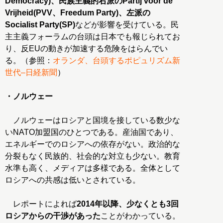
Democracy)、民族主義的右派のPartij voor de
Vrijheid(PVV、Freedum Party)、左派の
Socialist Party(SP)
などが影響を受けている。民
主主義フォーラムの台頭は日本でも報じられてお
り、反EUの動きが加速する危険をはらんでい
る。（参照：
オランダ、台頭するポピュリズム新
世代–日経新聞
）
・ノルウェー
ノルウェーはロシアと国境を接している数少な
いNATO加盟国のひとつである。産油国であり、
エネルギーでのロシアへの依存がない。政治的な
分裂もなく民族的、社会的な対立も少ない。教育
水準も高く、メディアは多様である。全体として
ロシアへの共感は低いとされている。
レポートによれば
2014年以降、少なくとも3回
ロシアからの干渉があった
ことがわかっている。