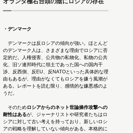
オランダ極右台頭の陰にロシアの存在
・デンマーク
デンマークは反ロシアの傾向が強い。ほとんど
のデンマーク人は、さまざまな理由でロシアに否
定的だ。人権侵害、公共物の私物化、私物の公共
化、旧ソ連邦時代に領土であった国への国内干
渉、反西側、反EU、反NATOといった具体的な理
由もあるが、理由がなくてもロシアを嫌う風潮が
ある。レポートを読む限り、感情的な嫌悪感のよ
うだ。
そのため
ロシアからのネット世論操作攻撃への
耐性はある
が、ジャーナリストや研究者たちはロ
シアに対して古い考えを持っており、新しいロシ
アの戦略を理解していない傾向がある。本格的に