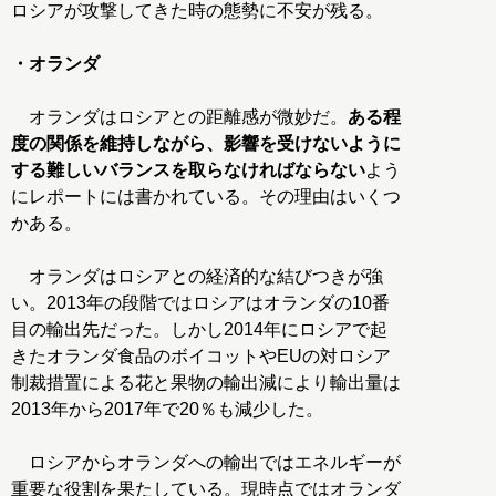
ロシアが攻撃してきた時の態勢に不安が残る。
・オランダ
オランダはロシアとの距離感が微妙だ。
ある程
度の関係を維持しながら、影響を受けないように
する難しいバランスを取らなければならない
よう
にレポートには書かれている。その理由はいくつ
かある。
オランダはロシアとの経済的な結びつきが強
い。2013年の段階ではロシアはオランダの10番
目の輸出先だった。しかし2014年にロシアで起
きたオランダ食品のボイコットやEUの対ロシア
制裁措置による花と果物の輸出減により輸出量は
2013年から2017年で20％も減少した。
ロシアからオランダへの輸出ではエネルギーが
重要な役割を果たしている。現時点ではオランダ