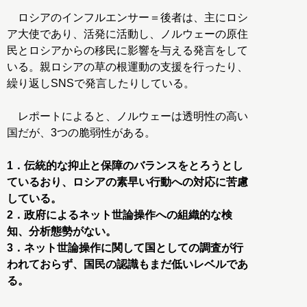
ロシアのインフルエンサー＝後者は、主にロシ
ア大使であり、活発に活動し、ノルウェーの原住
民とロシアからの移民に影響を与える発言をして
いる。親ロシアの草の根運動の支援を行ったり、
繰り返しSNSで発言したりしている。
レポートによると、ノルウェーは透明性の高い
国だが、3つの脆弱性がある。
1．伝統的な抑止と保障のバランスをとろうとし
ているおり、ロシアの素早い行動への対応に苦慮
している。
2．政府によるネット世論操作への組織的な検
知、分析態勢がない。
3．ネット世論操作に関して国としての調査が行
われておらず、国民の認識もまだ低いレベルであ
る。