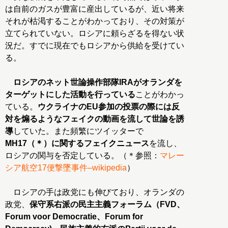
は自前のガスが豊富に産出しているが、近い将来
それが枯渇することがわかっており、その対策が
立てられていない。ロシアに頼らざるを得ない状
況だ。すでに現在でもロシアから供給を受けてい
る。
ロシアのネット世論操作部隊IRAがオランダを
ターゲットにした活動を行っている
ことがわかっ
ている。
ウクライナのEU参加の投票の際には反
対を煽るようなフェイクの動画を流して世論を誘
導
していた。また頻繁にツイッターで
MH17（＊）に関するフェイクニュース
を流し、
ロシアの関与を否定している。（＊参照：
マレー
シア航空17便撃墜事件–wikipedia
）
ロシアの手は政党にも伸びており、オランダの
政党、
保守系右派の民主主義フォーラム（FVD、
Forum voor Democratie、Forum for