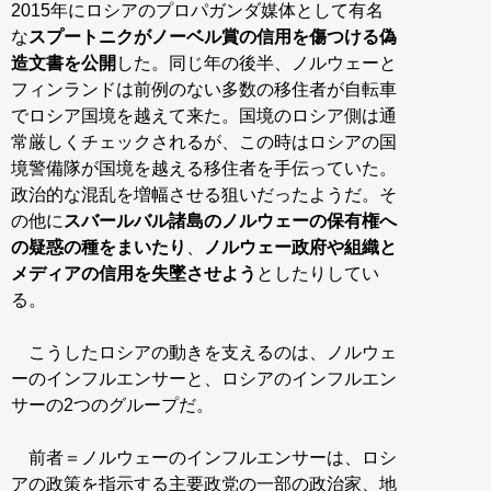
2015年にロシアのプロパガンダ媒体として有名
な
スプートニクがノーベル賞の信用を傷つける偽
造文書を公開
した。同じ年の後半、ノルウェーと
フィンランドは前例のない多数の移住者が自転車
でロシア国境を越えて来た。国境のロシア側は通
常厳しくチェックされるが、この時はロシアの国
境警備隊が国境を越える移住者を手伝っていた。
政治的な混乱を増幅させる狙いだったようだ。そ
の他に
スバールバル諸島のノルウェーの保有権へ
の疑惑の種をまいたり
、
ノルウェー政府や組織と
メディアの信用を失墜させよう
としたりしてい
る。
こうしたロシアの動きを支えるのは、ノルウェ
ーのインフルエンサーと、ロシアのインフルエン
サーの2つのグループだ。
前者＝ノルウェーのインフルエンサーは、ロシ
アの政策を指示する主要政党の一部の政治家、地