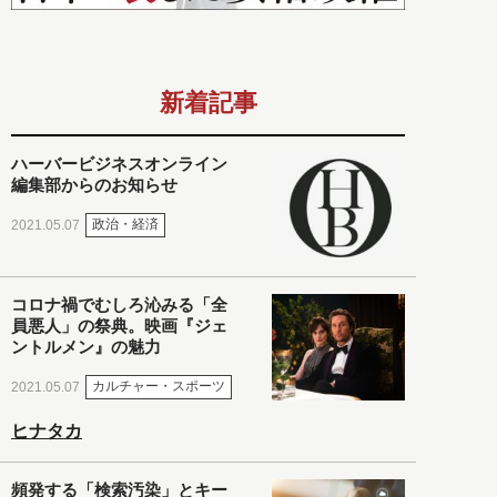
新着記事
ハーバービジネスオンライン
編集部からのお知らせ
政治・経済
2021.05.07
コロナ禍でむしろ沁みる「全
員悪人」の祭典。映画『ジェ
ントルメン』の魅力
カルチャー・スポーツ
2021.05.07
ヒナタカ
頻発する「検索汚染」とキー