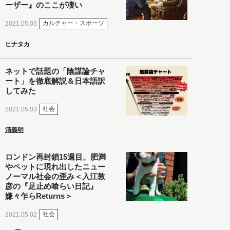
ーザー』のここが凄い
カルチャー・スポーツ
2021.05.03
ヒナタカ
ネットで話題の「陰謀論チャ
ート」を徹底解説＆日本語訳
してみた
社会
2021.05.03
清義明
ロンドン再封鎖15週目。肥満
やペットに現れ出したニュー
ノーマル社会の歪み＜入江敦
彦の『足止め喰らい日記』
嫌々乍らReturns＞
社会
2021.05.02