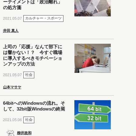
ーテイメントは「政治離れ」
の処方箋
カルチャー・スポーツ
2021.05.07
井田 真人
上司の「応援」なんて部下に
は響かない！？ 今すぐ職場
に導入するべきモチベーショ
ンアップの方法
社会
2021.05.07
山本マサヤ
64bitへのWindowsの流れ。そ
して、32bit版Windowsの終焉
社会
2021.05.06
柳井政和