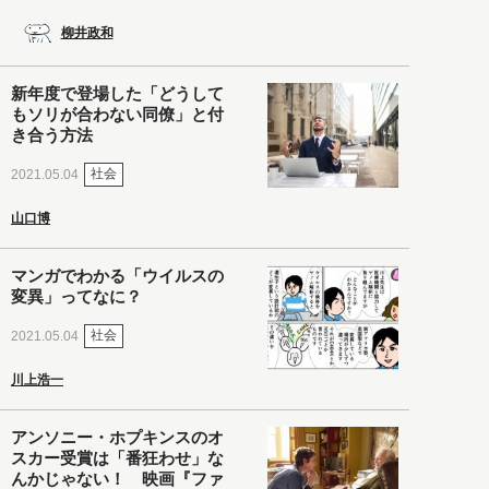
柳井政和
新年度で登場した「どうして
もソリが合わない同僚」と付
き合う方法
社会
2021.05.04
山口博
マンガでわかる「ウイルスの
変異」ってなに？
社会
2021.05.04
川上浩一
アンソニー・ホプキンスのオ
スカー受賞は「番狂わせ」な
んかじゃない！ 映画『ファ