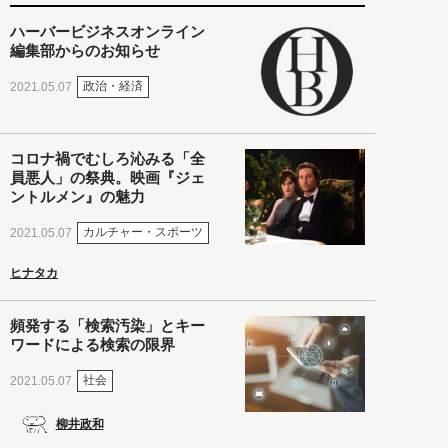
ハーバービジネスオンライン
編集部からのお知らせ
政治・経済
2021.05.07
コロナ禍でむしろ沁みる「全
員悪人」の祭典。映画『ジェ
ントルメン』の魅力
カルチャー・スポーツ
2021.05.07
ヒナタカ
頻発する「検索汚染」とキー
ワードによる検索の限界
社会
2021.05.07
柳井政和