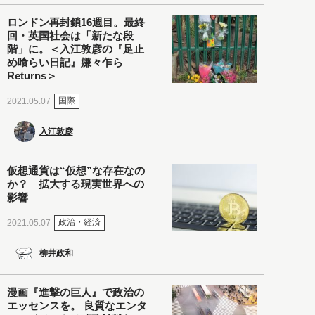
ロンドン再封鎖16週目。最終
回・英国社会は「新たな段
階」に。＜入江敦彦の『足止
め喰らい日記』嫌々乍ら
Returns＞
国際
2021.05.07
入江敦彦
仮想通貨は“仮想”な存在なの
か？ 拡大する現実世界への
影響
政治・経済
2021.05.07
柳井政和
漫画『進撃の巨人』で政治の
エッセンスを。 良質なエンタ