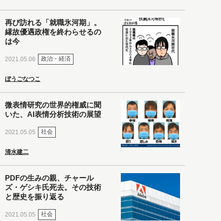
再び訪れる「就職氷河期」。
縁故優遇政権を終わらせるの
は今
政治・経済
2021.05.06
ぼうごなつこ
微表情研究の世界的権威に聞
いた、AI表情分析技術の展望
社会
2021.05.05
清水建二
PDFの生みの親、チャール
ズ・ゲシキ氏死去。その技術
と歴史を振り返る
社会
2021.05.05