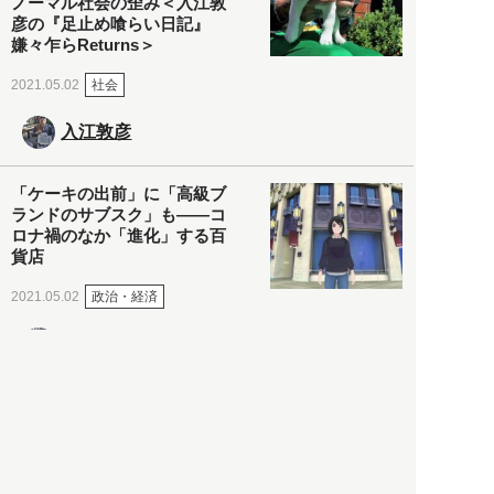
ノーマル社会の歪み＜入江敦
彦の『足止め喰らい日記』
嫌々乍らReturns＞
社会
2021.05.02
入江敦彦
「ケーキの出前」に「高級ブ
ランドのサブスク」も――コ
ロナ禍のなか「進化」する百
貨店
政治・経済
2021.05.02
都市商業研究所
「高度外国人材」という言葉
に潜む欺瞞と、日本が搾取し
依存する圧倒的多数の外国人
労働者の実像とは？