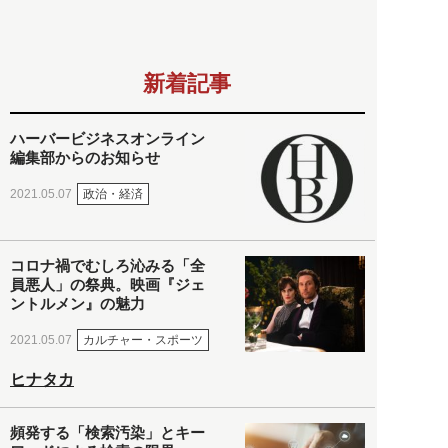
新着記事
ハーバービジネスオンライン
編集部からのお知らせ
政治・経済
2021.05.07
コロナ禍でむしろ沁みる「全
員悪人」の祭典。映画『ジェ
ントルメン』の魅力
カルチャー・スポーツ
2021.05.07
ヒナタカ
頻発する「検索汚染」とキー