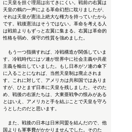
に天皇を担ぐ理屈は出てきにくい。戦前の右翼は
天皇の鶴の一声による革命幻想に耽りましたが、
それは天皇が憲法上絶大な権力を持っていたから
です。戦後憲法はそうではない。革命を考える人
は戦前よりもずっと左翼に集まる。右翼は革命的
性格を弱め、保守の性質を強めました。
もう一つ指摘すれば、冷戦構造が関係していま
す。冷戦時代にはソ連が世界中に社会主義や共産
主義を輸出していました。もし日本がソ連の傘下
に入ることになれば、当然天皇制は廃止されま
す。これに対して、アメリカは共和国ではありま
すが、ひとまず日本に天皇を残しました。そのた
め、戦後の右派たちは、大東亜戦争の恨みがある
とはいえ、アメリカと手を結ぶことで天皇を守ろ
うとしたのだと思います。
また、戦後の日本は日米同盟を結んだので、他
国よりも軍事費がかかりませんでした。そのた