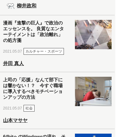
柳井政和
漫画『進撃の巨人』で政治の
エッセンスを。 良質なエンタ
ーテイメントは「政治離れ」
の処方箋
カルチャー・スポーツ
2021.05.07
井田 真人
上司の「応援」なんて部下に
は響かない！？ 今すぐ職場
に導入するべきモチベーショ
ンアップの方法
社会
2021.05.07
山本マサヤ
64bitへのWindowsの流れ。そ