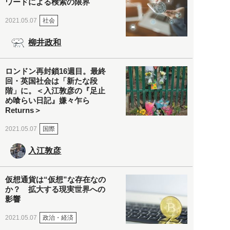
ワードによる検索の限界
社会
2021.05.07
柳井政和
ロンドン再封鎖16週目。最終
回・英国社会は「新たな段
階」に。＜入江敦彦の『足止
め喰らい日記』嫌々乍ら
Returns＞
国際
2021.05.07
入江敦彦
仮想通貨は“仮想”な存在なの
か？ 拡大する現実世界への
影響
政治・経済
2021.05.07