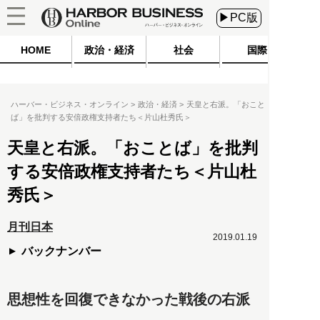
▶PC版
HOME
政治・経済
社会
国際
ハーバー・ビジネス・オンライン
政治・経済
天皇と右派。「おこと
ば」を批判する安倍政権支持者たち＜片山杜秀氏＞
天皇と右派。「おことば」を批判
する安倍政権支持者たち＜片山杜
秀氏＞
月刊日本
2019.01.19
バックナンバー
思想性を回復できなかった戦後の右派