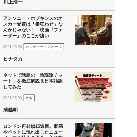
川上浩一
アンソニー・ホプキンスのオ
スカー受賞は「番狂わせ」な
んかじゃない！ 映画『ファ
ーザー』のここが凄い
カルチャー・スポーツ
2021.05.03
ヒナタカ
ネットで話題の「陰謀論チャ
ート」を徹底解説＆日本語訳
してみた
社会
2021.05.03
清義明
ロンドン再封鎖15週目。肥満
やペットに現れ出したニュー