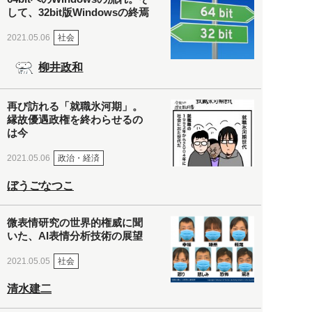
して、32bit版Windowsの終焉
社会
2021.05.06
柳井政和
再び訪れる「就職氷河期」。
縁故優遇政権を終わらせるの
は今
政治・経済
2021.05.06
ぼうごなつこ
微表情研究の世界的権威に聞
いた、AI表情分析技術の展望
社会
2021.05.05
清水建二