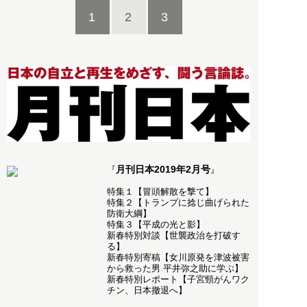
1
2
3
月刊日本2019年2月号
『
』
特集１【冒頭解散を撃て】
特集２【トランプに捻じ曲げられた
防衛大綱】
特集３【平成の光と影】
新春特別対談【世襲政治を打破す
る】
新春特別寄稿【女川原発を津波被害
から救った男 平井弥之助に学ぶ】
新春特別レポート【子宮頸がんワク
チン、日本撤退へ】