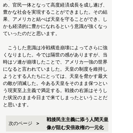
め、官民一体となって高度経済成長を成し遂げ、
豊かな社会を実現することができました。その結
果、アメリカと結べば天皇を守ることができ、し
かも経済的に豊かになれるという意識が強くなっ
ていったのだと思います。
こうした意識は冷戦構造崩壊によってさらに強
くなりました。今では隔世の感がありますが、当
時はソ連が崩壊したことで、アメリカ一強の世界
になると言われていました。天皇の制度を維持し
ようとする人たちにとっては、天皇を脅かす最大
の敵が消滅した。今ある天皇をそのまま保つとい
う現実至上主義で満足する。戦後の右派はそうし
た状況のまま今日まで来てしまったということだ
と思います。
戦後民主主義に添う人間天皇
次のページ
像が阻む安倍政権の一元化