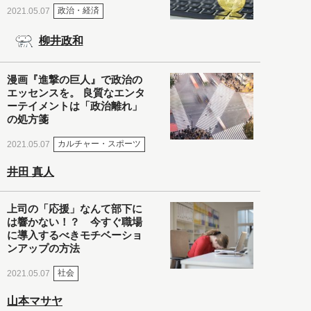
政治・経済
2021.05.07
柳井政和
漫画『進撃の巨人』で政治の
エッセンスを。 良質なエンタ
ーテイメントは「政治離れ」
の処方箋
カルチャー・スポーツ
2021.05.07
井田 真人
上司の「応援」なんて部下に
は響かない！？ 今すぐ職場
に導入するべきモチベーショ
ンアップの方法
社会
2021.05.07
山本マサヤ