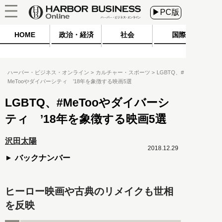
▶PC版
HOME
政治・経済
社会
国際
ハーバー・ビジネス・オンライン
カルチャー・スポーツ
LGBTQ、#
MeTooやダイバーシティ ’18年を象徴する映画5選
LGBTQ、#MeTooやダイバーシ
ティ ’18年を象徴する映画5選
沢田太陽
2018.12.29
バックナンバー
ヒーロー映画や古典のリメイクも世相
を反映