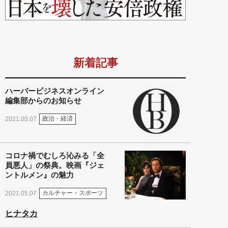
新着記事
ハーバービジネスオンライン
編集部からのお知らせ
政治・経済
2021.05.07
コロナ禍でむしろ沁みる「全
員悪人」の祭典。映画『ジェ
ントルメン』の魅力
カルチャー・スポーツ
2021.05.07
ヒナタカ