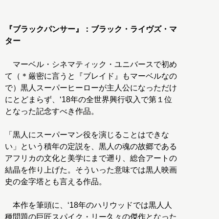
『ブラックパンサー』：ブラック・ライヴズ・マ
ター
マーベル・シネマティック・ユニバースで初め
て（＊厳密に言うと『ブレイド』もマーベルなの
で）黒人スーパーヒーローが主人公になっただけ
にとどまらず、‘18年の全世界興行収入で第１位
となった記念すべき作品。
「黒人にスーパーマン役を演じることはできな
い」という積年の定説を、黒人の魂の故郷である
アフリカの文化と美学にまで遡り、総合アートの
結晶を作り上げた。そういった意味では黒人映画
史の金字塔とも言える作品。
本作を筆頭に、‘18年のハリウッドでは黒人人
種問題の巨匠スパイク・リー久々の傑作となった