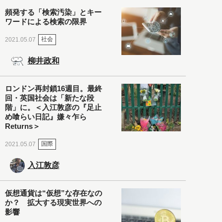
頻発する「検索汚染」とキー
ワードによる検索の限界
社会
2021.05.07
柳井政和
ロンドン再封鎖16週目。最終
回・英国社会は「新たな段
階」に。＜入江敦彦の『足止
め喰らい日記』嫌々乍ら
Returns＞
国際
2021.05.07
入江敦彦
仮想通貨は“仮想”な存在なの
か？ 拡大する現実世界への
影響