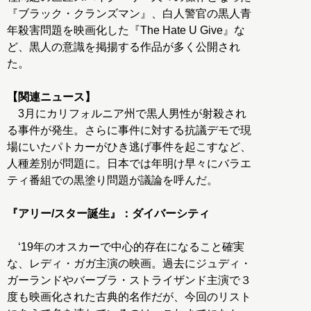
『ブラック・クランズマン』、白人警官の黒人青
年殺害問題を映画化した『The Hate U Give』な
ど、黒人の意識を掲揚する作品が多く公開され
た。
【関連ニュース】
3月にカリフォルニア州で黒人男性が射殺され
る事件が発生。さらに事件に対する抗議デモで現
場にいたパトカーがひき逃げ事件を起こすなど、
人種差別が問題に。日本では年明け早々にバラエ
ティ番組での黒塗り問題が議論を呼んだ。
『アリー/スター誕生』：ダイバーシティ
‘19年のオスカーで中心的存在になること確実
な、レディ・ガガ主演の映画。過去にジュディ・
ガーランドやバーブラ・ストライザンド主演で３
度も映画化された古典的名作だが、今回のリスト