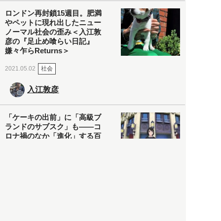
ロンドン再封鎖15週目。肥満
やペットに現れ出したニュー
ノーマル社会の歪み＜入江敦
彦の『足止め喰らい日記』
嫌々乍らReturns＞
社会
2021.05.02
入江敦彦
「ケーキの出前」に「高級ブ
ランドのサブスク」も――コ
ロナ禍のなか「進化」する百
貨店
政治・経済
2021.05.02
都市商業研究所
「高度外国人材」という言葉