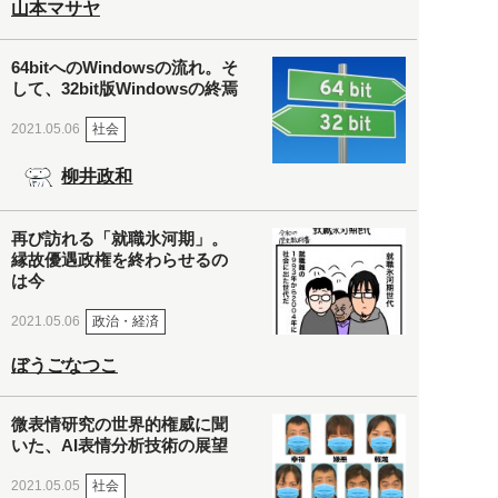
山本マサヤ
64bitへのWindowsの流れ。そ
して、32bit版Windowsの終焉
社会
2021.05.06
柳井政和
再び訪れる「就職氷河期」。
縁故優遇政権を終わらせるの
は今
政治・経済
2021.05.06
ぼうごなつこ
微表情研究の世界的権威に聞
いた、AI表情分析技術の展望
社会
2021.05.05