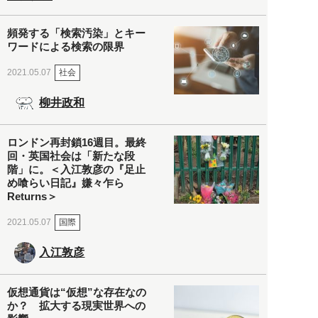
頻発する「検索汚染」とキー
ワードによる検索の限界
社会
2021.05.07
柳井政和
ロンドン再封鎖16週目。最終
回・英国社会は「新たな段
階」に。＜入江敦彦の『足止
め喰らい日記』嫌々乍ら
Returns＞
国際
2021.05.07
入江敦彦
仮想通貨は“仮想”な存在なの
か？ 拡大する現実世界への