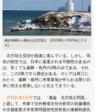
納沙布岬から眺める北方領土 LEVORG / PIXTA(ピクス
タ)
北方領土交渉が急速に進んでいる。しかし、現
在の状況では、日本に返還される可能性があるの
は、良くても歯舞・色丹の2島のみである。それ
に、この2島ですら懸念がある。ロシアは再三に
わたり、歯舞・積丹に米軍基地が作られる限り日
本に領土を変換しないと伝えてきている。
月刊日本1月号
では、「激論 北方領土問題」
と題して、作家で元外務省主任分析官の佐藤優氏
や京都産業大学世界問題研究所所長の東郷和彦氏