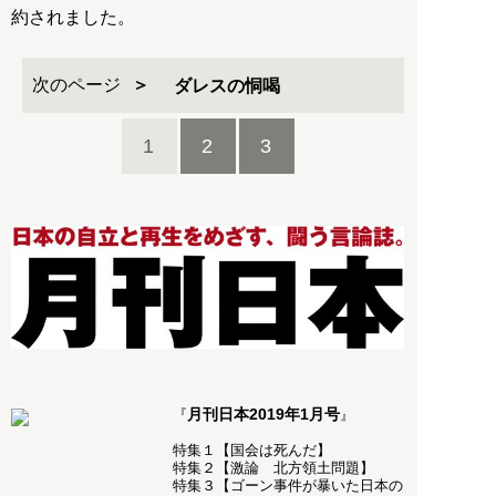
約されました。
次のページ
ダレスの恫喝
1
2
3
月刊日本2019年1月号
『
』
特集１【国会は死んだ】
特集２【激論 北方領土問題】
特集３【ゴーン事件が暴いた日本の