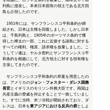
列島に侵攻し、本来日本固有の領土である北方四
島も占領したのです。
1951年には、サンフランシスコ平和条約が締
結され、日本は主権を回復しました。しかし日本
は、千島列島と、1905年のポーツマス条約で獲
得した樺太の一部、これに近接する諸島に対する
すべての権利、権原、請求権を放棄しました。こ
うしてソ連は、ヤルタ密約とサンフランシスコ平
和条約を根拠にして、北方領土に対する領有権を
主張してきたのです。
サンフランシスコ平和条約の草案を用意したの
は、アメリカの
ジョン・フォスター・ダレス国務
長官
とイギリスのモリソン外務大臣です。両国は
共産主義の脅威を抑止することで一致していまし
た。すでに当時、米ソ冷戦が開始されており、ダ
レスは、日本を
東アジアにおける反共の砦
としよ