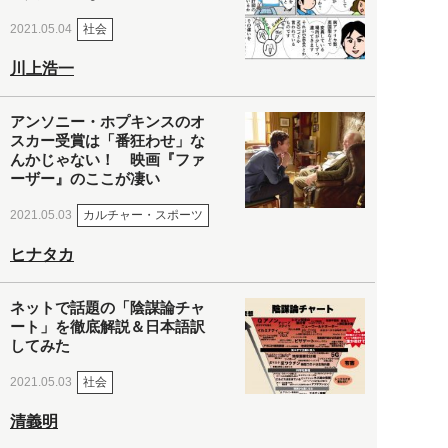
社会
2021.05.04
川上浩一
アンソニー・ホプキンスのオ
スカー受賞は「番狂わせ」な
んかじゃない！ 映画『ファ
ーザー』のここが凄い
カルチャー・スポーツ
2021.05.03
ヒナタカ
ネットで話題の「陰謀論チャ
ート」を徹底解説＆日本語訳
してみた
社会
2021.05.03
清義明