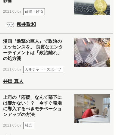
影響
政治・経済
2021.05.07
柳井政和
漫画『進撃の巨人』で政治の
エッセンスを。 良質なエンタ
ーテイメントは「政治離れ」
の処方箋
カルチャー・スポーツ
2021.05.07
井田 真人
上司の「応援」なんて部下に
は響かない！？ 今すぐ職場
に導入するべきモチベーショ
ンアップの方法
社会
2021.05.07