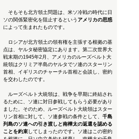
そもそも北方領土問題は、米ソ冷戦の時代に日
ソの関係緊密化を阻止するという
アメリカの思惑
によって生まれたものです。
ロシアが北方領土の領有権を主張する根拠の基
点は、ヤルタ秘密協定にあります。第二次世界大
戦末期の1945年2月、アメリカのルーズベルト大
統領はクリミア半島のヤルタでソ連のスターリン
首相、イギリスのチャーチル首相と会談し、密約
を交わしたのです。
ルーズベルト大統領は、戦争を早期に終結され
るために、ソ連に対日参戦してもらう必要があり
ました。そのため、ルーズベルト大統領はスター
リン首相に対して、ソ連参戦の条件として、
千島
列島のソ連への引き渡しと南樺太の返還を認める
ことを約束
してしまったのです。ソ連はこの密約
を根拠に、日ソ中立条約を破棄し、南樺太や千島