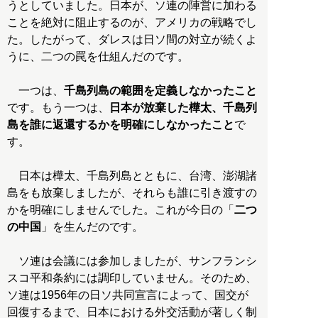
うとしていました。日本が、ソ連の陣営に加わる
ことを絶対に阻止するのが、アメリカの戦略でし
た。したがって、ダレスは日ソ間の対立が続くよ
うに、二つの罠を仕組んだのです。
一つは、
千島列島の範囲を定義しなかったこと
です。もう一つは、
日本が放棄した樺太、千島列
島を誰に返還するかを明確にしなかったこと
で
す。
日本は樺太、千島列島とともに、台湾、澎湖諸
島をも放棄しましたが、それらも誰に引き渡すの
かを明確にしませんでした。これが今日の「
二つ
の中国
」を生んだのです。
ソ連は会議には参加しましたが、サンフランシ
スコ平和条約には調印していません。そのため、
ソ連は1956年の日ソ共同宣言によって、国交が
回復するまで、日本における外交活動が著しく制