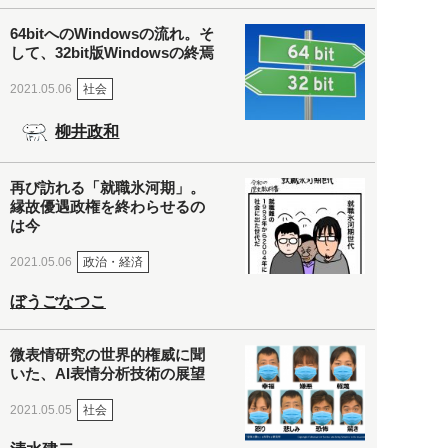
64bitへのWindowsの流れ。そ
して、32bit版Windowsの終焉
社会
2021.05.06
柳井政和
再び訪れる「就職氷河期」。
縁故優遇政権を終わらせるの
は今
政治・経済
2021.05.06
ぼうごなつこ
微表情研究の世界的権威に聞
いた、AI表情分析技術の展望
社会
2021.05.05