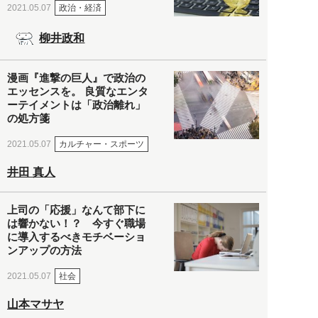
政治・経済
2021.05.07
柳井政和
漫画『進撃の巨人』で政治の
エッセンスを。 良質なエンタ
ーテイメントは「政治離れ」
の処方箋
カルチャー・スポーツ
2021.05.07
井田 真人
上司の「応援」なんて部下に
は響かない！？ 今すぐ職場
に導入するべきモチベーショ
ンアップの方法
社会
2021.05.07
山本マサヤ