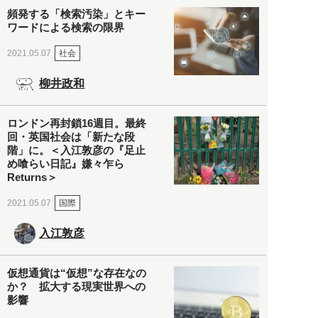
頻発する「検索汚染」とキー
ワードによる検索の限界
社会
2021.05.07
柳井政和
ロンドン再封鎖16週目。最終
回・英国社会は「新たな段
階」に。＜入江敦彦の『足止
め喰らい日記』嫌々乍ら
Returns＞
国際
2021.05.07
入江敦彦
仮想通貨は“仮想”な存在なの
か？ 拡大する現実世界への
影響